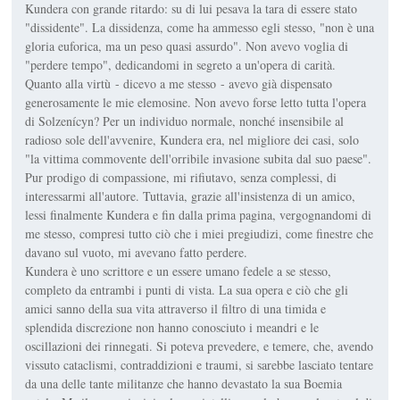
Kundera con grande ritardo: su di lui pesava la tara di essere stato
"dissidente". La dissidenza, come ha ammesso egli stesso, "non è una
gloria euforica, ma un peso quasi assurdo". Non avevo voglia di
"perdere tempo", dedicandomi in segreto a un'opera di carità.
Quanto alla virtù - dicevo a me stesso - avevo già dispensato
generosamente le mie elemosine. Non avevo forse letto tutta l'opera
di Solzenícyn? Per un individuo normale, nonché insensibile al
radioso sole dell'avvenire, Kundera era, nel migliore dei casi, solo
"la vittima commovente dell'orribile invasione subita dal suo paese".
Pur prodigo di compassione, mi rifiutavo, senza complessi, di
interessarmi all'autore. Tuttavia, grazie all'insistenza di un amico,
lessi finalmente Kundera e fin dalla prima pagina, vergognandomi di
me stesso, compresi tutto ciò che i miei pregiudizi, come finestre che
davano sul vuoto, mi avevano fatto perdere.
Kundera è uno scrittore e un essere umano fedele a se stesso,
completo da entrambi i punti di vista. La sua opera e ciò che gli
amici sanno della sua vita attraverso il filtro di una timida e
splendida discrezione non hanno conosciuto i meandri e le
oscillazioni dei rinnegati. Si poteva prevedere, e temere, che, avendo
vissuto cataclismi, contraddizioni e traumi, si sarebbe lasciato tentare
da una delle tante militanze che hanno devastato la sua Boemia