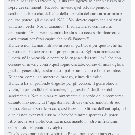
natale. Ma il suo raziocinio, la sua intelligenza lo hanno elevato al di
sopra dei sentimenti. Ricordo, invece, quel soldato pieno di
sentimentalismo che, dall'alto della tor-retta del suo carro armato e
del suo potere, gli disse nel 1968: "Voi dovete capire che noi russi
amiamo i cechi. Noi vi amiamo!" Il romanziere, con misura,
commentò: "È un vero peccato che sia stato necessario ricorrere ai
carri armati per farci capire che cos'è l'amore!"
Kundera non ha mai militato in nessun partito: è per questo che ha
dovuto combattere contro il proprio passato. Egli non conosce né
l'isteria né la voracità, e neppure le angosce dei tanti "ex" che non
cessano di inveire contro quel sogno esaltato, colmo di meraviglie e
gesti di generosità, trasformatosi poi in un incubo e in un crimine.
Kundera, come una moneta di bronzo, riluce di umiltà.
Kundera ha un profondo disgusto per gli eccessi, il gesticolare a
vuoto, la profondità delle tenebre, l'aggressività degli uomini
sentimentali. Non si altera minimamente al ricordo della scomparsa
durante l'invasione di Praga dei libri di Cervantes, annotati di suo
pugno. Senza alzare la voce, quasi fosse una vittima dell'entropia, mi
dice di non aver mai nutrito la benché minima speranza di poter
ritrovare la sua biblioteca. La mazza mandò il vetro in frantumi,
colpendolo nel punto nevralgico.
Da che cosa potrebbe travestirsi, a Praga, per passare inosservato,