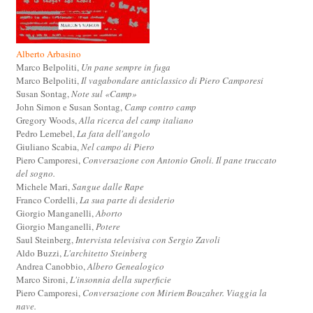
Alberto Arbasino
Marco Belpoliti,
Un pane sempre in fuga
Marco Belpoliti,
Il vagabondare anticlassico di Piero Camporesi
Susan Sontag,
Note sul «Camp»
John Simon e Susan Sontag,
Camp contro camp
Gregory Woods,
Alla ricerca del camp italiano
Pedro Lemebel,
La fata dell'angolo
Giuliano Scabia,
Nel campo di Piero
Piero Camporesi,
Conversazione con Antonio Gnoli. Il pane truccato
del sogno.
Michele Mari,
Sangue dalle Rape
Franco Cordelli,
La sua parte di desiderio
Giorgio Manganelli,
Aborto
Giorgio Manganelli,
Potere
Saul Steinberg,
Intervista televisiva con Sergio Zavoli
Aldo Buzzi,
L'architetto Steinberg
Andrea Canobbio,
Albero Genealogico
Marco Sironi,
L'insonnia della superficie
Piero Camporesi,
Conversazione con Miriem Bouzaher. Viaggia la
nave.