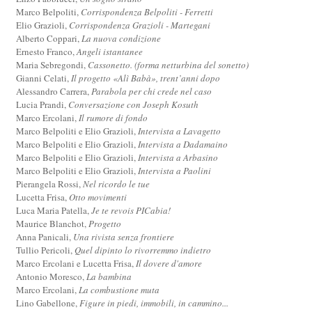
Marco Belpoliti,
Corrispondenza Belpoliti - Ferretti
Elio Grazioli,
Corrispondenza Grazioli - Martegani
Alberto Coppari,
La nuova condizione
Ernesto Franco,
Angeli istantanee
Maria Sebregondi,
Cassonetto. (forma netturbina del sonetto)
Gianni Celati,
Il progetto «Alì Babà», trent’anni dopo
Alessandro Carrera,
Parabola per chi crede nel caso
Lucia Prandi,
Conversazione con Joseph Kosuth
Marco Ercolani,
Il rumore di fondo
Marco Belpoliti e Elio Grazioli,
Intervista a Lavagetto
Marco Belpoliti e Elio Grazioli,
Intervista a Dadamaino
Marco Belpoliti e Elio Grazioli,
Intervista a Arbasino
Marco Belpoliti e Elio Grazioli,
Intervista a Paolini
Pierangela Rossi,
Nel ricordo le tue
Lucetta Frisa,
Otto movimenti
Luca Maria Patella,
Je te revois PICabia!
Maurice Blanchot,
Progetto
Anna Panicali,
Una rivista senza frontiere
Tullio Pericoli,
Quel dipinto lo rivorremmo indietro
Marco Ercolani e Lucetta Frisa,
Il dovere d'amore
Antonio Moresco,
La bambina
Marco Ercolani,
La combustione muta
Lino Gabellone,
Figure in piedi, immobili, in cammino...