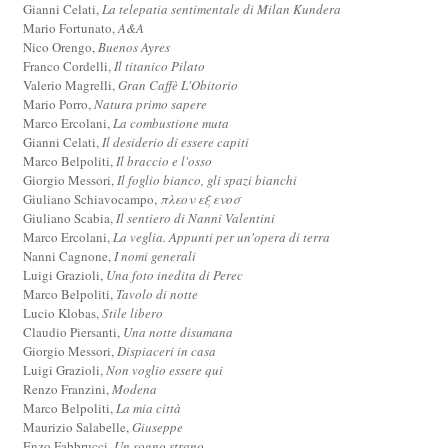
Gianni Celati,
La telepatia sentimentale di Milan Kundera
Mario Fortunato,
A&A
Nico Orengo,
Buenos Ayres
Franco Cordelli,
Il titanico Pilato
Valerio Magrelli,
Gran Caffè L'Obitorio
Mario Porro,
Natura primo sapere
Marco Ercolani,
La combustione muta
Gianni Celati,
Il desiderio di essere capiti
Marco Belpoliti,
Il braccio e l'osso
Giorgio Messori,
Il foglio bianco, gli spazi bianchi
Giuliano Schiavocampo,
πλεον εξ ενοσ
Giuliano Scabia,
Il sentiero di Nanni Valentini
Marco Ercolani,
La veglia. Appunti per un'opera di terra
Nanni Cagnone,
I nomi generali
Luigi Grazioli,
Una foto inedita di Perec
Marco Belpoliti,
Tavolo di notte
Lucio Klobas,
Stile libero
Claudio Piersanti,
Una notte disumana
Giorgio Messori,
Dispiaceri in casa
Luigi Grazioli,
Non voglio essere qui
Renzo Franzini,
Modena
Marco Belpoliti,
La mia città
Maurizio Salabelle,
Giuseppe
Enzo Fabbrucci,
Un sogno strano