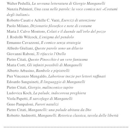
Walter Pedullà,
La sovrana letteratura di Giorgio Manganelli
Nunzia Palmieri,
Una casa nelle parole: la voce comica nei «Costumi
degli italiani»
Roberto Casati e Achille C. Varzi,
Esercizi di attenzione
Paolo Milano,
Dizionario filosofico e note di costume
Maria J. Calvo Montoro,
Celati e il duende sull’orlo del pozzo
J. Rodolfo Wilcock,
L'enigma del pendolo
Ermanno Cavazzoni,
Il comico senza strategia
Alfredo Giuliani,
Queste parole sono un diluvio
Giovanni Raboni,
Ti rifaccio l'Otello
Pietro Citati,
Questo Pinocchio è un vero fantasma
Maria Corti,
Gli infiniti possibili di Manganelli
Alberto Arbasino,
Bambole e pipistrelli
Pier Vincenzo Mengaldo,
Laboriose inezie per lettori raffinati
Edoardo Sanguineti,
Il linguaggio di Manganelli
Pietro Citati,
Giorgio, malinconico tapiro
Ludovica Koch,
La palude, indecorosa preghiera
Viola Papetti,
Il sarcofago di Manganelli
Geno Pampaloni,
Furori natalizi
Pietro Citati,
Manganelli: una palude abitata da Dio
Roberto Andreotti,
Manganelli. Retorica classica, tavola delle libertà