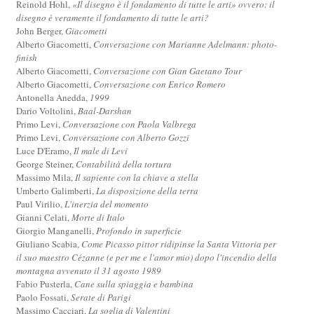
Reinold Hohl,
«Il disegno è il fondamento di tutte le arti» ovvero: il
disegno è veramente il fondamento di tutte le arti?
John Berger,
Giacometti
Alberto Giacometti,
Conversazione con Marianne Adelmann: photo-
finish
Alberto Giacometti,
Conversazione con Gian Gaetano Tour
Alberto Giacometti,
Conversazione con Enrico Romero
Antonella Anedda,
1999
Dario Voltolini,
Baal-Darshan
Primo Levi,
Conversazione con Paola Valbrega
Primo Levi,
Conversazione con Alberto Gozzi
Luce D'Eramo,
Il male di Levi
George Steiner,
Contabilità della tortura
Massimo Mila,
Il sapiente con la chiave a stella
Umberto Galimberti,
La disposizione della terra
Paul Virilio,
L'inerzia del momento
Gianni Celati,
Morte di Italo
Giorgio Manganelli,
Profondo in superficie
Giuliano Scabia,
Come Picasso pittor ridipinse la Santa Vittoria per
il suo maestro Cézanne (e per me e l'amor mio) dopo l'incendio della
montagna avvenuto il 31 agosto 1989
Fabio Pusterla,
Cane sulla spiaggia e bambina
Paolo Fossati,
Serate di Parigi
Massimo Cacciari,
La soglia di Valentini