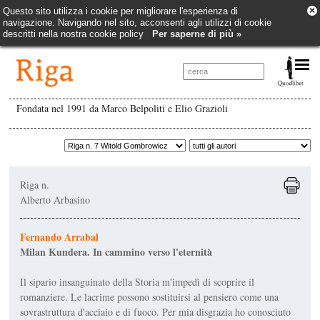
×
Questo sito utilizza i cookie per migliorare l'esperienza di
navigazione. Navigando nel sito, acconsenti agli utilizzi di cookie
descritti nella nostra cookie policy
Per saperne di più »
Fondata nel 1991 da Marco Belpoliti e Elio Grazioli
Riga n.
Alberto Arbasino
Fernando Arrabal
Milan Kundera. In cammino verso l'eternità
Il sipario insanguinato della Storia m'impedì di scoprire il
romanziere. Le lacrime possono sostituirsi al pensiero come una
sovrastruttura d'acciaio e di fuoco. Per mia disgrazia ho conosciuto