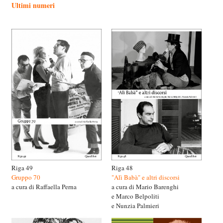
Ultimi numeri
Riga 49
Riga 48
Gruppo 70
"Alì Babà" e altri discorsi
a cura di Raffaella Perna
a cura di Mario Barenghi
e Marco Belpoliti
e Nunzia Palmieri