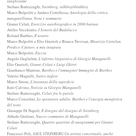
lunghissime
Stefano Bartezzaghi,
Steinberg, talkboy/thinkboy
Marco Belpoliti e Andrea Cortellessa,
Antologia della critica
manganelliana. Nota e sommario
Gianni Celati,
Esercizio autobiografico in 2000 battute
Attilio Vecchiatto,
I Sonetti del Badalucco
Roland Barthes,
Il neutro
Marco Belpoliti e Elio Grazioli e Bianca Trevisan,
Maurizio Cattelan.
Predico il futuro, a mia insaputa
Marco Belpoliti,
Faccia
Angelo Guglielmi,
L'inferno linguistico di Giorgio Manganelli
Elio Grazioli,
Gianni Celati e Luigi Ghirri
Gianfranco Marrone,
Barthes e l'immagine/ Immagini di Barthes
Valerio Magrelli,
Suites inglesi
Marco Sironi,
L'insonnia della superficie
Italo Calvino,
Notizia su Giorgio Manganelli
Stefano Bartezzaghi,
Celati fra le parole
Marco Consolini,
Lo spettatore adulto. Barthes e l'energia metaforica
del testo
Giuseppe Di Napoli,
Il disegno del disegno di Steinberg
Alfredo Giuliani,
Nuovo commento di Manganelli
Stefano Bartezzaghi,
Quattro quartine di anagrammi per Gianni
Celati
Francesco Poli,
SAUL STEINBERG Un artista concettuale, anche