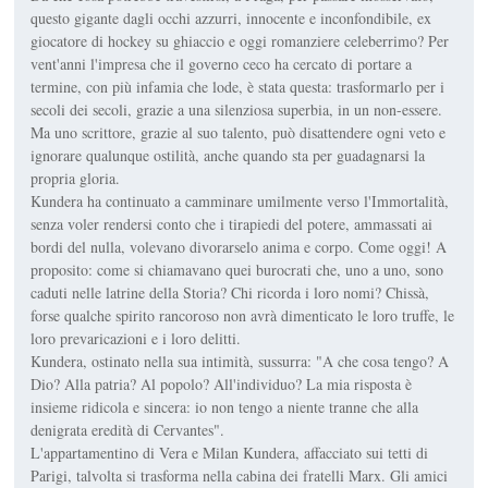
questo gigante dagli occhi azzurri, innocente e inconfondibile, ex
giocatore di hockey su ghiaccio e oggi romanziere celeberrimo? Per
vent'anni l'impresa che il governo ceco ha cercato di portare a
termine, con più infamia che lode, è stata questa: trasformarlo per i
secoli dei secoli, grazie a una silenziosa superbia, in un non-essere.
Ma uno scrittore, grazie al suo talento, può disattendere ogni veto e
ignorare qualunque ostilità, anche quando sta per guadagnarsi la
propria gloria.
Kundera ha continuato a camminare umilmente verso l'Immortalità,
senza voler rendersi conto che i tirapiedi del potere, ammassati ai
bordi del nulla, volevano divorarselo anima e corpo. Come oggi! A
proposito: come si chiamavano quei burocrati che, uno a uno, sono
caduti nelle latrine della Storia? Chi ricorda i loro nomi? Chissà,
forse qualche spirito rancoroso non avrà dimenticato le loro truffe, le
loro prevaricazioni e i loro delitti.
Kundera, ostinato nella sua intimità, sussurra: "A che cosa tengo? A
Dio? Alla patria? Al popolo? All'individuo? La mia risposta è
insieme ridicola e sincera: io non tengo a niente tranne che alla
denigrata eredità di Cervantes".
L'appartamentino di Vera e Milan Kundera, affacciato sui tetti di
Parigi, talvolta si trasforma nella cabina dei fratelli Marx. Gli amici