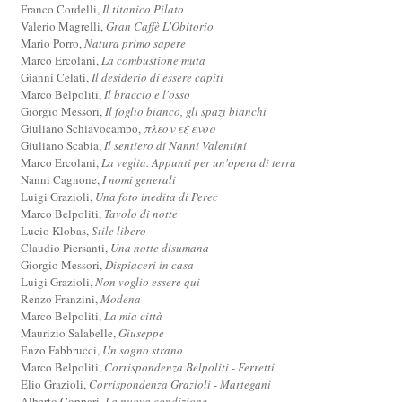
Franco Cordelli,
Il titanico Pilato
Valerio Magrelli,
Gran Caffè L'Obitorio
Mario Porro,
Natura primo sapere
Marco Ercolani,
La combustione muta
Gianni Celati,
Il desiderio di essere capiti
Marco Belpoliti,
Il braccio e l'osso
Giorgio Messori,
Il foglio bianco, gli spazi bianchi
Giuliano Schiavocampo,
πλεον εξ ενοσ
Giuliano Scabia,
Il sentiero di Nanni Valentini
Marco Ercolani,
La veglia. Appunti per un'opera di terra
Nanni Cagnone,
I nomi generali
Luigi Grazioli,
Una foto inedita di Perec
Marco Belpoliti,
Tavolo di notte
Lucio Klobas,
Stile libero
Claudio Piersanti,
Una notte disumana
Giorgio Messori,
Dispiaceri in casa
Luigi Grazioli,
Non voglio essere qui
Renzo Franzini,
Modena
Marco Belpoliti,
La mia città
Maurizio Salabelle,
Giuseppe
Enzo Fabbrucci,
Un sogno strano
Marco Belpoliti,
Corrispondenza Belpoliti - Ferretti
Elio Grazioli,
Corrispondenza Grazioli - Martegani
Alberto Coppari,
La nuova condizione