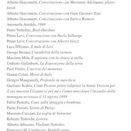
Alberto Giacometti,
Conversazione con Marianne Adelmann: photo-
finish
Alberto Giacometti,
Conversazione con Gian Gaetano Tour
Alberto Giacometti,
Conversazione con Enrico Romero
Antonella Anedda,
1999
Dario Voltolini,
Baal-Darshan
Primo Levi,
Conversazione con Paola Valbrega
Primo Levi,
Conversazione con Alberto Gozzi
Luce D'Eramo,
Il male di Levi
George Steiner,
Contabilità della tortura
Massimo Mila,
Il sapiente con la chiave a stella
Umberto Galimberti,
La disposizione della terra
Paul Virilio,
L'inerzia del momento
Gianni Celati,
Morte di Italo
Giorgio Manganelli,
Profondo in superficie
Giuliano Scabia,
Come Picasso pittor ridipinse la Santa Vittoria per
il suo maestro Cézanne (e per me e l'amor mio) dopo l'incendio della
montagna avvenuto il 31 agosto 1989
Fabio Pusterla,
Cane sulla spiaggia e bambina
Paolo Fossati,
Serate di Parigi
Massimo Cacciari,
La soglia di Valentini
Roberto Tedeschi,
Lettera
Alberto Arbasino,
Vladimir Nabokov
Francesco M. Cataluccio,
Farfalle russe