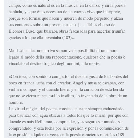
campo, como es natural es en la música, en la danza, y en la poesía
hablada, ya que éstas necesitan de un cuerpo vivo que interprete,
porque son formas que nacen y mueren de modo perpetuo y alzan
sus contornos sobre un presente exacto. […] Tal es el caso de
Eleonora Duse, que buscaba obras fracasadas para hacerlas triunfar
gracias a lo que ella inventaba (183)».
Ma il «duende» non arriva se non vede possibilità di un amore,
legato al modo della sua rappresentazione, qualcosa che in poesia è
vincolato al destino tragico degli uomini, alla morte:
«Con idea, con sonido o con gesto, el duende gusta de los bordes del
pozo en franca lucha con el creador. Ángel y musa se escapan, con
violín o compás, y el duende hiere, y en la curación de esta herida
que no se cierra nunca está lo insólito, lo inventado de la obra de un
hombre.
La virtud mágica del poema consiste en estar siempre enduendado
para bautizar con agua obscura a todos los que lo miran, por que con
duende es más fácil amar, comprender, y es seguro ser amado, ser
comprendido, y esta lucha por la expresión y por la comunicación de
la expresión adquiere a veces en la poesía caracteres mortales (189-