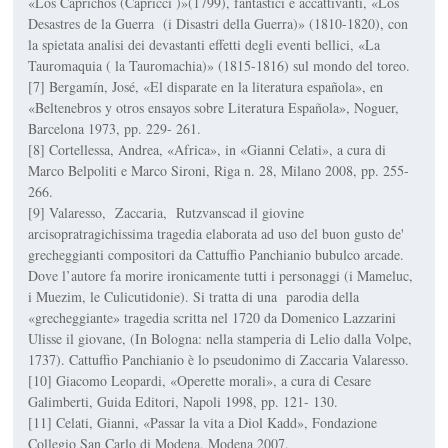
«Los Caprichos (Capricci )»(1799), fantastici e accattivanti, «Los
Desastres de la Guerra (i Disastri della Guerra)» (1810-1820), con
la spietata analisi dei devastanti effetti degli eventi bellici, «La
Tauromaquia ( la Tauromachia)» (1815-1816) sul mondo del toreo.
[7] Bergamín, José, «El disparate en la literatura española», en
«Beltenebros y otros ensayos sobre Literatura Española», Noguer,
Barcelona 1973, pp. 229- 261.
[8] Cortellessa, Andrea, «Africa», in «Gianni Celati», a cura di
Marco Belpoliti e Marco Sironi, Riga n. 28, Milano 2008, pp. 255-
266.
[9] Valaresso, Zaccaria, Rutzvanscad il giovine
arcisopratragichissima tragedia elaborata ad uso del buon gusto de'
grecheggianti compositori da Cattuffio Panchianio bubulco arcade.
Dove l’autore fa morire ironicamente tutti i personaggi (i Mameluc,
i Muezim, le Culicutidonie). Si tratta di una parodia della
«grecheggiante» tragedia scritta nel 1720 da Domenico Lazzarini
Ulisse il giovane, (In Bologna: nella stamperia di Lelio dalla Volpe,
1737). Cattuffio Panchianio è lo pseudonimo di Zaccaria Valaresso.
[10] Giacomo Leopardi, «Operette morali», a cura di Cesare
Galimberti, Guida Editori, Napoli 1998, pp. 121- 130.
[11] Celati, Gianni, «Passar la vita a Diol Kadd», Fondazione
Collegio San Carlo di Modena, Modena 2007.