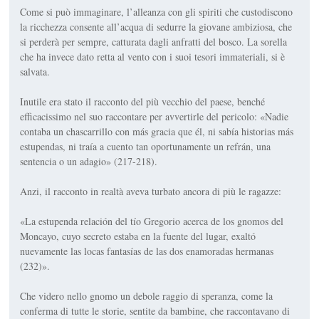
Come si può immaginare, l’alleanza con gli spiriti che custodiscono
la ricchezza consente all’acqua di sedurre la giovane ambiziosa, che
si perderà per sempre, catturata dagli anfratti del bosco. La sorella
che ha invece dato retta al vento con i suoi tesori immateriali, si è
salvata.
Inutile era stato il racconto del più vecchio del paese, benché
efficacissimo nel suo raccontare per avvertirle del pericolo: «Nadie
contaba un chascarrillo con más gracia que él, ni sabía historias más
estupendas, ni traía a cuento tan oportunamente un refrán, una
sentencia o un adagio» (217-218).
Anzi, il racconto in realtà aveva turbato ancora di più le ragazze:
«La estupenda relación del tío Gregorio acerca de los gnomos del
Moncayo, cuyo secreto estaba en la fuente del lugar, exaltó
nuevamente las locas fantasías de las dos enamoradas hermanas
(232)».
Che videro nello gnomo un debole raggio di speranza, come la
conferma di tutte le storie, sentite da bambine, che raccontavano di