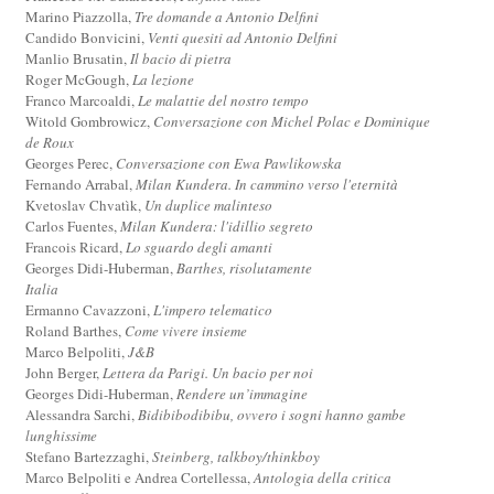
Marino Piazzolla,
Tre domande a Antonio Delfini
Candido Bonvicini,
Venti quesiti ad Antonio Delfini
Manlio Brusatin,
Il bacio di pietra
Roger McGough,
La lezione
Franco Marcoaldi,
Le malattie del nostro tempo
Witold Gombrowicz,
Conversazione con Michel Polac e Dominique
de Roux
Georges Perec,
Conversazione con Ewa Pawlikowska
Fernando Arrabal,
Milan Kundera. In cammino verso l'eternità
Kvetoslav Chvatìk,
Un duplice malinteso
Carlos Fuentes,
Milan Kundera: l'idillio segreto
Francois Ricard,
Lo sguardo degli amanti
Georges Didi-Huberman,
Barthes, risolutamente
Italia
Ermanno Cavazzoni,
L'impero telematico
Roland Barthes,
Come vivere insieme
Marco Belpoliti,
J&B
John Berger,
Lettera da Parigi. Un bacio per noi
Georges Didi-Huberman,
Rendere un’immagine
Alessandra Sarchi,
Bidibibodibibu, ovvero i sogni hanno gambe
lunghissime
Stefano Bartezzaghi,
Steinberg, talkboy/thinkboy
Marco Belpoliti e Andrea Cortellessa,
Antologia della critica