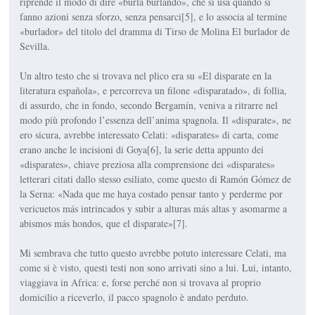
riprende il modo di dire «burla burlando», che si usa quando si
fanno azioni senza sforzo, senza pensarci[5], e lo associa al termine
«burlador» del titolo del dramma di Tirso de Molina El burlador de
Sevilla.
Un altro testo che si trovava nel plico era su «El disparate en la
literatura española», e percorreva un filone «disparatado», di follia,
di assurdo, che in fondo, secondo Bergamín, veniva a ritrarre nel
modo più profondo l’essenza dell’anima spagnola. Il «disparate», ne
ero sicura, avrebbe interessato Celati: «disparates» di carta, come
erano anche le incisioni di Goya[6], la serie detta appunto dei
«disparates», chiave preziosa alla comprensione dei «disparates»
letterari citati dallo stesso esiliato, come questo di Ramón Gómez de
la Serna: «Nada que me haya costado pensar tanto y perderme por
vericuetos más intrincados y subir a alturas más altas y asomarme a
abismos más hondos, que el disparate»[7].
Mi sembrava che tutto questo avrebbe potuto interessare Celati, ma
come si è visto, questi testi non sono arrivati sino a lui. Lui, intanto,
viaggiava in Africa: e, forse perché non si trovava al proprio
domicilio a riceverlo, il pacco spagnolo è andato perduto.