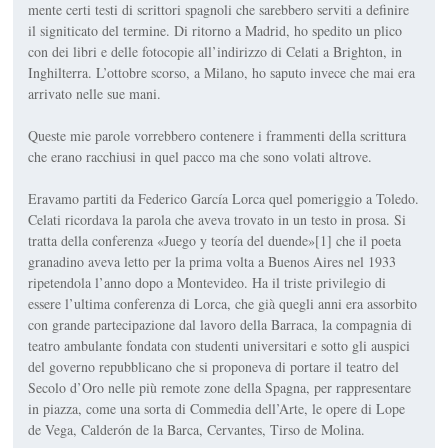
mente certi testi di scrittori spagnoli che sarebbero serviti a definire
il signiticato del termine. Di ritorno a Madrid, ho spedito un plico
con dei libri e delle fotocopie all’indirizzo di Celati a Brighton, in
Inghilterra. L’ottobre scorso, a Milano, ho saputo invece che mai era
arrivato nelle sue mani.
Queste mie parole vorrebbero contenere i frammenti della scrittura
che erano racchiusi in quel pacco ma che sono volati altrove.
Eravamo partiti da Federico García Lorca quel pomeriggio a Toledo.
Celati ricordava la parola che aveva trovato in un testo in prosa. Si
tratta della conferenza «Juego y teoría del duende»[1] che il poeta
granadino aveva letto per la prima volta a Buenos Aires nel 1933
ripetendola l’anno dopo a Montevideo. Ha il triste privilegio di
essere l’ultima conferenza di Lorca, che già quegli anni era assorbito
con grande partecipazione dal lavoro della Barraca, la compagnia di
teatro ambulante fondata con studenti universitari e sotto gli auspici
del governo repubblicano che si proponeva di portare il teatro del
Secolo d’Oro nelle più remote zone della Spagna, per rappresentare
in piazza, come una sorta di Commedia dell’Arte, le opere di Lope
de Vega, Calderón de la Barca, Cervantes, Tirso de Molina.