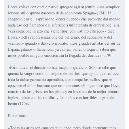
Lorca voleva con quelle parole spiegare agli argentini «una semplice
lezione sullo spirito nascosto della addolorata Spagna»(174). In
spagnolo esiste l’espressione «tener duende» che proviene dal mondo
andaluso del flamenco e si riferisce a un’intensità di espressione, alla
vera creazione in atto che viene fuori con «istinto efficace» - dice
Lorca - nella rappresentazione del ballerino, del suonatore o del
«cantaor» quando è davvero ispirato: «Los grandes artistas del sur de
España gitanos o flamencos, ya canten, bailen o toquen, saben que
no es posible ninguna emoción sin la llegada del duende» (179).
«Para buscar el duende no hay mapa ni ejercicio. Sólo se sabe que
quema la sangre como un trópico de vidrios, que agota, que rechaza
toda la dulce geometría aprendida, que rompe los estilos, que se
apoya en el dolor humano que no tiene consuelo, que hace que Goya,
maestro de los grises, en los platas y en los rosas de la mejor pintura
inglesa, pinte con las rodillas y los puños con horribles negros de
betún (179)».
E continua:
«Todas las artes son capaces de duende, pero donde encuentra más