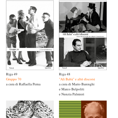
Riga 49
Riga 48
Gruppo 70
"Alì Babà" e altri discorsi
a cura di Raffaella Perna
a cura di Mario Barenghi
e Marco Belpoliti
e Nunzia Palmieri