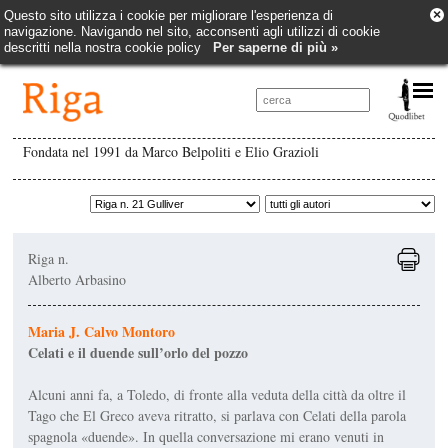
×
Questo sito utilizza i cookie per migliorare l'esperienza di
navigazione. Navigando nel sito, acconsenti agli utilizzi di cookie
descritti nella nostra cookie policy
Per saperne di più »
Fondata nel 1991 da Marco Belpoliti e Elio Grazioli
Riga n.
Alberto Arbasino
Maria J. Calvo Montoro
Celati e il duende sull’orlo del pozzo
Alcuni anni fa, a Toledo, di fronte alla veduta della città da oltre il
Tago che El Greco aveva ritratto, si parlava con Celati della parola
spagnola «duende». In quella conversazione mi erano venuti in