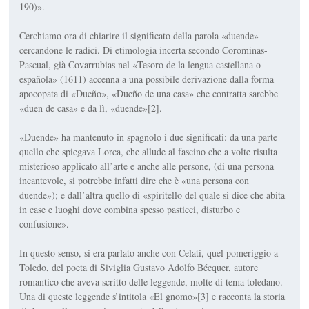
190)».
Cerchiamo ora di chiarire il significato della parola «duende»
cercandone le radici. Di etimologia incerta secondo Corominas-
Pascual, già Covarrubias nel «Tesoro de la lengua castellana o
española» (1611) accenna a una possibile derivazione dalla forma
apocopata di «Dueño», «Dueño de una casa» che contratta sarebbe
«duen de casa» e da lì, «duende»[2].
«Duende» ha mantenuto in spagnolo i due significati: da una parte
quello che spiegava Lorca, che allude al fascino che a volte risulta
misterioso applicato all’arte e anche alle persone, (di una persona
incantevole, si potrebbe infatti dire che è «una persona con
duende»); e dall’altra quello di «spiritello del quale si dice che abita
in case e luoghi dove combina spesso pasticci, disturbo e
confusione».
In questo senso, si era parlato anche con Celati, quel pomeriggio a
Toledo, del poeta di Siviglia Gustavo Adolfo Bécquer, autore
romantico che aveva scritto delle leggende, molte di tema toledano.
Una di queste leggende s’intitola «El gnomo»[3] e racconta la storia