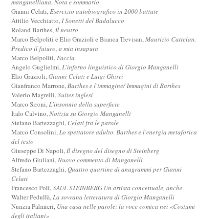
manganelliana. Nota e sommario
Gianni Celati,
Esercizio autobiografico in 2000 battute
Attilio Vecchiatto,
I Sonetti del Badalucco
Roland Barthes,
Il neutro
Marco Belpoliti e Elio Grazioli e Bianca Trevisan,
Maurizio Cattelan.
Predico il futuro, a mia insaputa
Marco Belpoliti,
Faccia
Angelo Guglielmi,
L'inferno linguistico di Giorgio Manganelli
Elio Grazioli,
Gianni Celati e Luigi Ghirri
Gianfranco Marrone,
Barthes e l'immagine/ Immagini di Barthes
Valerio Magrelli,
Suites inglesi
Marco Sironi,
L'insonnia della superficie
Italo Calvino,
Notizia su Giorgio Manganelli
Stefano Bartezzaghi,
Celati fra le parole
Marco Consolini,
Lo spettatore adulto. Barthes e l'energia metaforica
del testo
Giuseppe Di Napoli,
Il disegno del disegno di Steinberg
Alfredo Giuliani,
Nuovo commento di Manganelli
Stefano Bartezzaghi,
Quattro quartine di anagrammi per Gianni
Celati
Francesco Poli,
SAUL STEINBERG Un artista concettuale, anche
Walter Pedullà,
La sovrana letteratura di Giorgio Manganelli
Nunzia Palmieri,
Una casa nelle parole: la voce comica nei «Costumi
degli italiani»