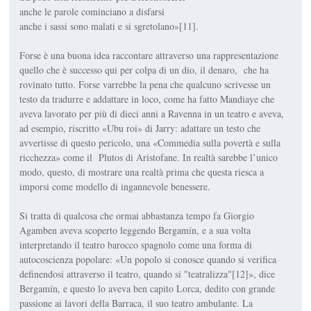
anche le parole cominciano a disfarsi
anche i sassi sono malati e si sgretolano»[11].
Forse è una buona idea raccontare attraverso una rappresentazione
quello che è successo qui per colpa di un dio, il denaro, che ha
rovinato tutto. Forse varrebbe la pena che qualcuno scrivesse un
testo da tradurre e addattare in loco, come ha fatto Mandiaye che
aveva lavorato per più di dieci anni a Ravenna in un teatro e aveva,
ad esempio, riscritto «Ubu roi» di Jarry: adattare un testo che
avvertisse di questo pericolo, una «Commedia sulla povertà e sulla
ricchezza» come il Plutos di Aristofane. In realtà sarebbe l’unico
modo, questo, di mostrare una realtà prima che questa riesca a
imporsi come modello di ingannevole benessere.
Si tratta di qualcosa che ormai abbastanza tempo fa Giorgio
Agamben aveva scoperto leggendo Bergamín, e a sua volta
interpretando il teatro barocco spagnolo come una forma di
autocoscienza popolare: «Un popolo si conosce quando si verifica
definendosi attraverso il teatro, quando si "teatralizza"[12]», dice
Bergamín, e questo lo aveva ben capito Lorca, dedito con grande
passione ai lavori della Barraca, il suo teatro ambulante. La