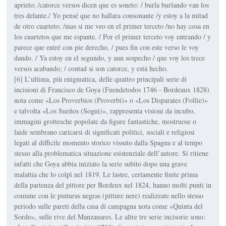
aprieto; /catorce versos dicen que es soneto: / burla burlando van los
tres delante./ Yo pensé que no hallara consonante /y estoy a la mitad
de otro cuarteto; /mas si me veo en el primer terceto /no hay cosa en
los cuartetos que me espante. / Por el primer terceto voy entrando / y
parece que entré con pie derecho, / pues fin con este verso le voy
dando. / Ya estoy en el segundo, y aun sospecho / que voy los trece
versos acabando; / contad si son catorce, y está hecho.
[6] L’ultima, più enigmatica, delle quattro principali serie di
incisioni di Francisco de Goya (Fuendetodos 1746 - Bordeaux 1828)
nota come «Los Proverbios (Proverbi)» o «Los Disparates (Follie)»
e talvolta «Los Sueños (Sogni)», rappresenta visioni da incubo,
immagini grottesche popolate da figure fantastiche, mostruose o
laide sembrano caricarsi di significati politici, sociali e religiosi
legati al difficile momento storico vissuto dalla Spagna e al tempo
stesso alla problematica situazione esistenziale dell’autore. Si ritiene
infatti che Goya abbia iniziato la serie subito dopo una grave
malattia che lo colpì nel 1819. Le lastre, certamente finite prima
della partenza del pittore per Bordeux nel 1824, hanno molti punti in
comune con le pinturas negras (pitture nere) realizzate nello stesso
periodo sulle pareti della casa di campagna nota come «Quinta del
Sordo», sulle rive del Manzanares. Le altre tre serie incisorie sono: