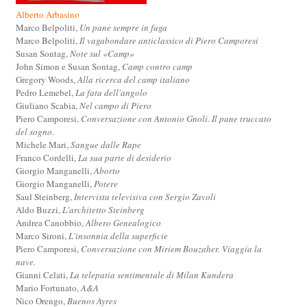
Alberto Arbasino
Marco Belpoliti,
Un pane sempre in fuga
Marco Belpoliti,
Il vagabondare anticlassico di Piero Camporesi
Susan Sontag,
Note sul «Camp»
John Simon e Susan Sontag,
Camp contro camp
Gregory Woods,
Alla ricerca del camp italiano
Pedro Lemebel,
La fata dell'angolo
Giuliano Scabia,
Nel campo di Piero
Piero Camporesi,
Conversazione con Antonio Gnoli. Il pane truccato
del sogno.
Michele Mari,
Sangue dalle Rape
Franco Cordelli,
La sua parte di desiderio
Giorgio Manganelli,
Aborto
Giorgio Manganelli,
Potere
Saul Steinberg,
Intervista televisiva con Sergio Zavoli
Aldo Buzzi,
L'architetto Steinberg
Andrea Canobbio,
Albero Genealogico
Marco Sironi,
L'insonnia della superficie
Piero Camporesi,
Conversazione con Miriem Bouzaher. Viaggia la
nave.
Gianni Celati,
La telepatia sentimentale di Milan Kundera
Mario Fortunato,
A&A
Nico Orengo,
Buenos Ayres