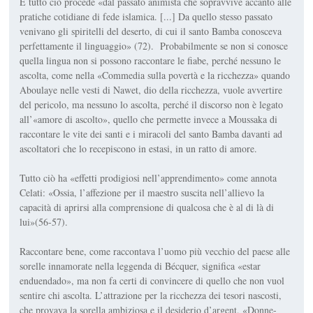
E tutto ciò procede «dal passato animista che sopravvive accanto alle
pratiche cotidiane di fede islamica. [...] Da quello stesso passato
venivano gli spiritelli del deserto, di cui il santo Bamba conosceva
perfettamente il linguaggio» (72). Probabilmente se non si conosce
quella lingua non si possono raccontare le fiabe, perché nessuno le
ascolta, come nella «Commedia sulla povertà e la ricchezza» quando
Aboulaye nelle vesti di Nawet, dio della ricchezza, vuole avvertire
del pericolo, ma nessuno lo ascolta, perché il discorso non è legato
all’«amore di ascolto», quello che permette invece a Moussaka di
raccontare le vite dei santi e i miracoli del santo Bamba davanti ad
ascoltatori che lo recepiscono in estasi, in un ratto di amore.
Tutto ciò ha «effetti prodigiosi nell’apprendimento» come annota
Celati: «Ossia, l’affezione per il maestro suscita nell’allievo la
capacità di aprirsi alla comprensione di qualcosa che è al di là di
lui»(56-57).
Raccontare bene, come raccontava l’uomo più vecchio del paese alle
sorelle innamorate nella leggenda di Bécquer, significa «estar
enduendado», ma non fa certi di convincere di quello che non vuol
sentire chi ascolta. L’attrazione per la ricchezza dei tesori nascosti,
che provava la sorella ambiziosa e il desiderio d’argent, «Donne-