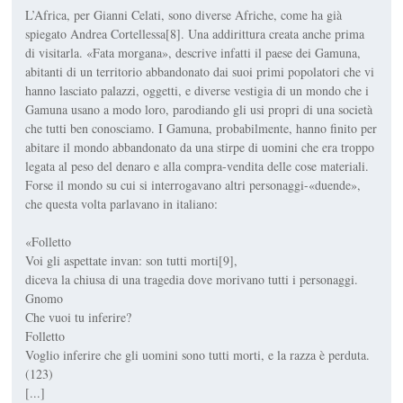
L’Africa, per Gianni Celati, sono diverse Afriche, come ha già
spiegato Andrea Cortellessa[8]. Una addirittura creata anche prima
di visitarla. «Fata morgana», descrive infatti il paese dei Gamuna,
abitanti di un territorio abbandonato dai suoi primi popolatori che vi
hanno lasciato palazzi, oggetti, e diverse vestigia di un mondo che i
Gamuna usano a modo loro, parodiando gli usi propri di una società
che tutti ben conosciamo. I Gamuna, probabilmente, hanno finito per
abitare il mondo abbandonato da una stirpe di uomini che era troppo
legata al peso del denaro e alla compra-vendita delle cose materiali.
Forse il mondo su cui si interrogavano altri personaggi-«duende»,
che questa volta parlavano in italiano:
«Folletto
Voi gli aspettate invan: son tutti morti[9],
diceva la chiusa di una tragedia dove morivano tutti i personaggi.
Gnomo
Che vuoi tu inferire?
Folletto
Voglio inferire che gli uomini sono tutti morti, e la razza è perduta.
(123)
[...]