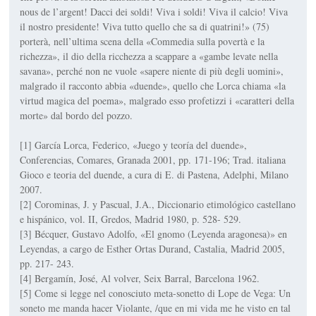
nous de l’argent! Dacci dei soldi! Viva i soldi! Viva il calcio! Viva
il nostro presidente! Viva tutto quello che sa di quatrini!» (75)
porterà, nell’ultima scena della «Commedia sulla povertà e la
richezza», il dio della ricchezza a scappare a «gambe levate nella
savana», perché non ne vuole «sapere niente di più degli uomini»,
malgrado il racconto abbia «duende», quello che Lorca chiama «la
virtud magica del poema», malgrado esso profetizzi i «caratteri della
morte» dal bordo del pozzo.
[1] García Lorca, Federico, «Juego y teoría del duende»,
Conferencias, Comares, Granada 2001, pp. 171-196; Trad. italiana
Gioco e teoria del duende, a cura di E. di Pastena, Adelphi, Milano
2007.
[2] Corominas, J. y Pascual, J.A., Diccionario etimológico castellano
e hispánico, vol. II, Gredos, Madrid 1980, p. 528- 529.
[3] Bécquer, Gustavo Adolfo, «El gnomo (Leyenda aragonesa)» en
Leyendas, a cargo de Esther Ortas Durand, Castalia, Madrid 2005,
pp. 217- 243.
[4] Bergamín, José, Al volver, Seix Barral, Barcelona 1962.
[5] Come si legge nel conosciuto meta-sonetto di Lope de Vega: Un
soneto me manda hacer Violante, /que en mi vida me he visto en tal