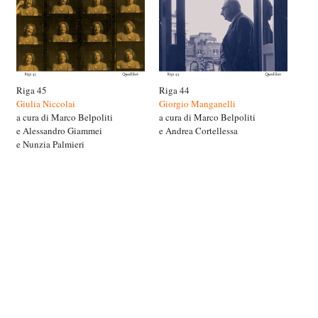
Riga 45
Riga 44
Giulia Niccolai
Giorgio Manganelli
a cura di Marco Belpoliti
a cura di Marco Belpoliti
e Alessandro Giammei
e Andrea Cortellessa
e Nunzia Palmieri
© www.rigabooks.it | info@rigabooks.it |
Home
|
Libri
|
Antologia
|
Galleria
|
Recensioni
|
Archivio