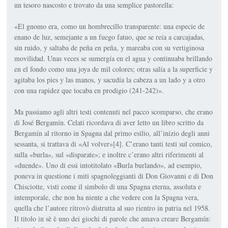
un tesoro nascosto e trovato da una semplice pastorella:
«El gnomo era, como un hombrecillo transparente: una especie de
enano de luz, semejante a un fuego fatuo, que se reía a carcajadas,
sin ruido, y saltaba de peña en peña, y mareaba con su vertiginosa
movilidad. Unas veces se sumergía en el agua y continuaba brillando
en el fondo como una joya de mil colores; otras salía a la superficie y
agitaba los pies y las manos, y sacudía la cabeza a un lado y a otro
con una rapidez que tocaba en prodigio (241-242)».
Ma passiamo agli altri testi contenuti nel pacco scomparso, che erano
di José Bergamín. Celati ricordava di aver letto un libro scritto da
Bergamín al ritorno in Spagna dal primo esilio, all’inizio degli anni
sessanta, si trattava di «Al volver»[4]. C’erano tanti testi sul comico,
sulla «burla», sul «disparate»; e inoltre c’erano altri riferimenti al
«duende». Uno di essi intotitolato «Burla burlando», ad esempio,
poneva in questione i miti spagnoleggianti di Don Giovanni e di Don
Chisciotte, visti come il simbolo di una Spagna eterna, assoluta e
intemporale, che non ha niente a che vedere con la Spagna vera,
quella che l’autore ritrovò distrutta al suo rientro in patria nel 1958.
Il titolo in sè è uno dei giochi di parole che amava creare Bergamín: