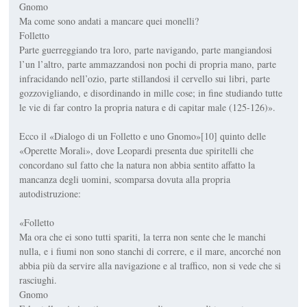
Gnomo
Ma come sono andati a mancare quei monelli?
Folletto
Parte guerreggiando tra loro, parte navigando, parte mangiandosi
l’un l’altro, parte ammazzandosi non pochi di propria mano, parte
infracidando nell’ozio, parte stillandosi il cervello sui libri, parte
gozzovigliando, e disordinando in mille cose; in fine studiando tutte
le vie di far contro la propria natura e di capitar male (125-126)».
Ecco il «Dialogo di un Folletto e uno Gnomo»[10] quinto delle
«Operette Morali», dove Leopardi presenta due spiritelli che
concordano sul fatto che la natura non abbia sentito affatto la
mancanza degli uomini, scomparsa dovuta alla propria
autodistruzione:
«Folletto
Ma ora che ei sono tutti spariti, la terra non sente che le manchi
nulla, e i fiumi non sono stanchi di correre, e il mare, ancorché non
abbia più da servire alla navigazione e al traffico, non si vede che si
rasciughi.
Gnomo