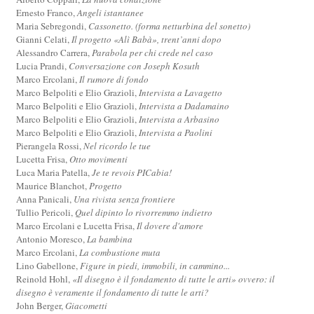
Ernesto Franco,
Angeli istantanee
Maria Sebregondi,
Cassonetto. (forma netturbina del sonetto)
Gianni Celati,
Il progetto «Alì Babà», trent’anni dopo
Alessandro Carrera,
Parabola per chi crede nel caso
Lucia Prandi,
Conversazione con Joseph Kosuth
Marco Ercolani,
Il rumore di fondo
Marco Belpoliti e Elio Grazioli,
Intervista a Lavagetto
Marco Belpoliti e Elio Grazioli,
Intervista a Dadamaino
Marco Belpoliti e Elio Grazioli,
Intervista a Arbasino
Marco Belpoliti e Elio Grazioli,
Intervista a Paolini
Pierangela Rossi,
Nel ricordo le tue
Lucetta Frisa,
Otto movimenti
Luca Maria Patella,
Je te revois PICabia!
Maurice Blanchot,
Progetto
Anna Panicali,
Una rivista senza frontiere
Tullio Pericoli,
Quel dipinto lo rivorremmo indietro
Marco Ercolani e Lucetta Frisa,
Il dovere d'amore
Antonio Moresco,
La bambina
Marco Ercolani,
La combustione muta
Lino Gabellone,
Figure in piedi, immobili, in cammino...
Reinold Hohl,
«Il disegno è il fondamento di tutte le arti» ovvero: il
disegno è veramente il fondamento di tutte le arti?
John Berger,
Giacometti