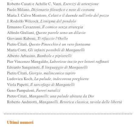
Roberto Casati e Achille C. Varzi,
Esercizi di attenzione
Paolo Milano,
Dizionario filosofico e note di costume
Maria J. Calvo Montoro,
Celati e il duende sull’orlo del pozzo
J. Rodolfo Wilcock,
L'enigma del pendolo
Ermanno Cavazzoni,
Il comico senza strategia
Alfredo Giuliani,
Queste parole sono un diluvio
Giovanni Raboni,
Ti rifaccio l'Otello
Pietro Citati,
Questo Pinocchio è un vero fantasma
Maria Corti,
Gli infiniti possibili di Manganelli
Alberto Arbasino,
Bambole e pipistrelli
Pier Vincenzo Mengaldo,
Laboriose inezie per lettori raffinati
Edoardo Sanguineti,
Il linguaggio di Manganelli
Pietro Citati,
Giorgio, malinconico tapiro
Ludovica Koch,
La palude, indecorosa preghiera
Viola Papetti,
Il sarcofago di Manganelli
Geno Pampaloni,
Furori natalizi
Pietro Citati,
Manganelli: una palude abitata da Dio
Roberto Andreotti,
Manganelli. Retorica classica, tavola delle libertà
Ultimi numeri