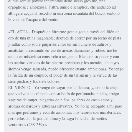
di due sorelle povere innamorate dello stesso giovane, una
orgogliosa e ambiziosa, l’altra umile e semplice, che andando ad
attingere acqua al ruscello in una zona incantata del bosco, sentono
le voci dell’acqua e del vento:
«EL AGUA - Después de filtrarme gota a gota a través del filón de
oro de una mina inagotable; después de correr por un lecho de plata
y saltar como sobre guijarros entre un sin número de zafiros y
amatistas, arrastrando en vez de arenas diamantes y rubíes, me he
unido en misterioso consorcio a un genio. Rica con su poder y con
las ocultas virtudes de las piedras preciosas y los metales, de cuyos
átomos vengo saturada, puedo ofrecerte cuanto ambicionas. Yo tengo
la fuerza de un conjuro, el poder de un talismán y la virtud de las
siete piedras y los siete colores.
EL VIENTO - Yo vengo de vagar por la llanura, y, como la abeja
que vuelve a la colmena con su botín de perfumadas mieles, traigo
suspiros de mujer, plegarias de niños, palabras de casto amor y
aromas de nardos y azucenas silvestres. Yo no he recogido a mi paso
más que perfumes y ecos de armonías; mis tesoros son inmateriales,
pero ellos dan la paz del alma y la vaga felicidad de sueños
venturosos (238-239).»