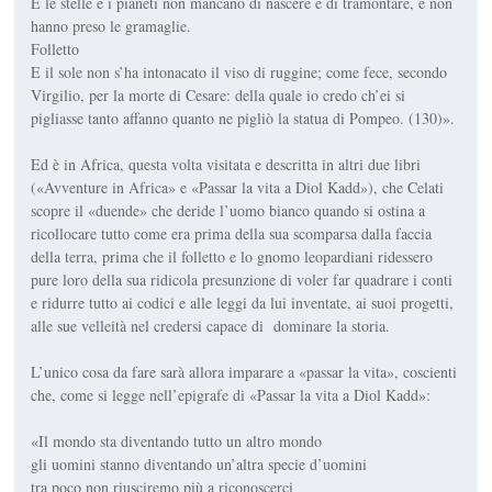
E le stelle e i pianeti non mancano di nascere e di tramontare, e non
hanno preso le gramaglie.
Folletto
E il sole non s’ha intonacato il viso di ruggine; come fece, secondo
Virgilio, per la morte di Cesare: della quale io credo ch’ei si
pigliasse tanto affanno quanto ne pigliò la statua di Pompeo. (130)».
Ed è in Africa, questa volta visitata e descritta in altri due libri
(«Avventure in Africa» e «Passar la vita a Diol Kadd»), che Celati
scopre il «duende» che deride l’uomo bianco quando si ostina a
ricollocare tutto come era prima della sua scomparsa dalla faccia
della terra, prima che il folletto e lo gnomo leopardiani ridessero
pure loro della sua ridicola presunzione di voler far quadrare i conti
e ridurre tutto ai codici e alle leggi da lui inventate, ai suoi progetti,
alle sue velleità nel credersi capace di dominare la storia.
L’unico cosa da fare sarà allora imparare a «passar la vita», coscienti
che, come si legge nell’epigrafe di «Passar la vita a Diol Kadd»:
«Il mondo sta diventando tutto un altro mondo
gli uomini stanno diventando un’altra specie d’uomini
tra poco non riusciremo più a riconoscerci