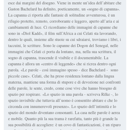
esce dai margini del disegno. Viene in mente un’idea dell’abitare che
Gaston Bachelard ha definito, poeticamente, un «sogno di capanna».
La capanna ci riporta alle fantasie di solitudine avventurosa, è un
rifugio protetto, remoto, corroborante e leggero, aperto all’aria e ai
cambiamenti di luce. Ci ricordiamo delle immagini di capanne che
sono in «Diol Kadd», il film sull’Africa a cui Celati sta lavorando,
dentro le quali, insieme alle stuoie su cui sdraiarsi, troviamo i libri, i
taccuini, le scritture. Sono le capanne dei Dogon del Senegal, nelle
immagini che Celati ci porta da lontano, ma, nella sua scrittura, il
sogno di capanna, trascende il visibile e il documentabile. La
capanna è allora un «centro di leggende» che si ricrea dentro ogni
parola. «Le parole - così immagino spesso - dice Bachelard - sono
piccole case». Celati, che ha preso residenza lontano dalla lingua
materna, mantiene una forma di stupore e di devozione nei confronti
delle parole, le sente, credo, come cose vive che hanno bisogno di
spazio per respirare. «Lo spazio in una parola - scriveva Rilke -, lo
spazio invisibile che tuttavia all’uomo è consentito abitare e che lo
circonda con innumerevoli presenze». Lo spazio dell’intimità e lo
spazio del mondo diventano consonanti. La casa nelle parole è aerea
e mobile. Quanto più la sua trama è rarefatta, tanto più è grande la
sua possibilità di accogliere: è un covo di fantasticazioni, è un riparo