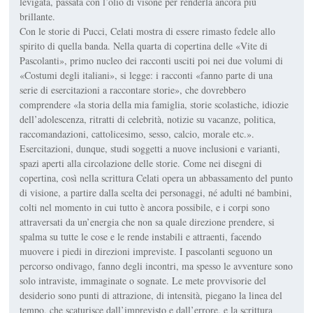
levigata, passata con l’olio di visone per renderla ancora più
brillante.
Con le storie di Pucci, Celati mostra di essere rimasto fedele allo
spirito di quella banda. Nella quarta di copertina delle «Vite di
Pascolanti», primo nucleo dei racconti usciti poi nei due volumi di
«Costumi degli italiani», si legge: i racconti «fanno parte di una
serie di esercitazioni a raccontare storie», che dovrebbero
comprendere «la storia della mia famiglia, storie scolastiche, idiozie
dell’adolescenza, ritratti di celebrità, notizie su vacanze, politica,
raccomandazioni, cattolicesimo, sesso, calcio, morale etc.».
Esercitazioni, dunque, studi soggetti a nuove inclusioni e varianti,
spazi aperti alla circolazione delle storie. Come nei disegni di
copertina, così nella scrittura Celati opera un abbassamento del punto
di visione, a partire dalla scelta dei personaggi, né adulti né bambini,
colti nel momento in cui tutto è ancora possibile, e i corpi sono
attraversati da un’energia che non sa quale direzione prendere, si
spalma su tutte le cose e le rende instabili e attraenti, facendo
muovere i piedi in direzioni impreviste. I pascolanti seguono un
percorso ondivago, fanno degli incontri, ma spesso le avventure sono
solo intraviste, immaginate o sognate. Le mete provvisorie del
desiderio sono punti di attrazione, di intensità, piegano la linea del
tempo, che scaturisce dall’imprevisto e dall’errore, e la scrittura