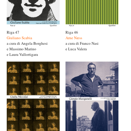
Riga 47
Riga 46
Giuliano Scabia
Arne Næss
a cura di Angela Borghesi
a cura di Franco Nasi
e Massimo Marino
e Luca Valera
e Laura Vallortigara