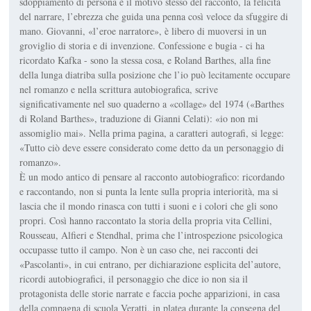
sdoppiamento di persona è il motivo stesso del racconto, la felicità
del narrare, l’ebrezza che guida una penna così veloce da sfuggire di
mano. Giovanni, «l’eroe narratore», è libero di muoversi in un
groviglio di storia e di invenzione. Confessione e bugia - ci ha
ricordato Kafka - sono la stessa cosa, e Roland Barthes, alla fine
della lunga diatriba sulla posizione che l’io può lecitamente occupare
nel romanzo e nella scrittura autobiografica, scrive
significativamente nel suo quaderno a «collage» del 1974 («Barthes
di Roland Barthes», traduzione di Gianni Celati): «io non mi
assomiglio mai». Nella prima pagina, a caratteri autografi, si legge:
«Tutto ciò deve essere considerato come detto da un personaggio di
romanzo».
È un modo antico di pensare al racconto autobiografico: ricordando
e raccontando, non si punta la lente sulla propria interiorità, ma si
lascia che il mondo rinasca con tutti i suoni e i colori che gli sono
propri. Così hanno raccontato la storia della propria vita Cellini,
Rousseau, Alfieri e Stendhal, prima che l’introspezione psicologica
occupasse tutto il campo. Non è un caso che, nei racconti dei
«Pascolanti», in cui entrano, per dichiarazione esplicita del’autore,
ricordi autobiografici, il personaggio che dice io non sia il
protagonista delle storie narrate e faccia poche apparizioni, in casa
della compagna di scuola Veratti, in platea durante la consegna del