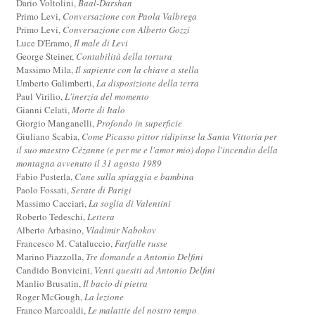
Dario Voltolini,
Baal-Darshan
Primo Levi,
Conversazione con Paola Valbrega
Primo Levi,
Conversazione con Alberto Gozzi
Luce D'Eramo,
Il male di Levi
George Steiner,
Contabilità della tortura
Massimo Mila,
Il sapiente con la chiave a stella
Umberto Galimberti,
La disposizione della terra
Paul Virilio,
L'inerzia del momento
Gianni Celati,
Morte di Italo
Giorgio Manganelli,
Profondo in superficie
Giuliano Scabia,
Come Picasso pittor ridipinse la Santa Vittoria per
il suo maestro Cézanne (e per me e l'amor mio) dopo l'incendio della
montagna avvenuto il 31 agosto 1989
Fabio Pusterla,
Cane sulla spiaggia e bambina
Paolo Fossati,
Serate di Parigi
Massimo Cacciari,
La soglia di Valentini
Roberto Tedeschi,
Lettera
Alberto Arbasino,
Vladimir Nabokov
Francesco M. Cataluccio,
Farfalle russe
Marino Piazzolla,
Tre domande a Antonio Delfini
Candido Bonvicini,
Venti quesiti ad Antonio Delfini
Manlio Brusatin,
Il bacio di pietra
Roger McGough,
La lezione
Franco Marcoaldi,
Le malattie del nostro tempo