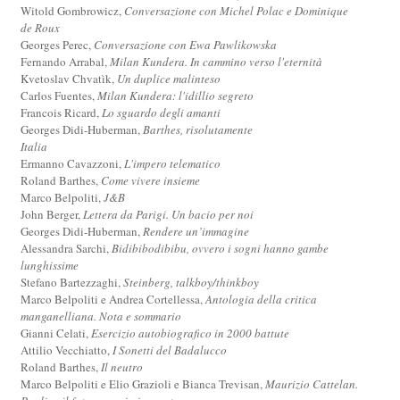
Witold Gombrowicz,
Conversazione con Michel Polac e Dominique
de Roux
Georges Perec,
Conversazione con Ewa Pawlikowska
Fernando Arrabal,
Milan Kundera. In cammino verso l'eternità
Kvetoslav Chvatìk,
Un duplice malinteso
Carlos Fuentes,
Milan Kundera: l'idillio segreto
Francois Ricard,
Lo sguardo degli amanti
Georges Didi-Huberman,
Barthes, risolutamente
Italia
Ermanno Cavazzoni,
L'impero telematico
Roland Barthes,
Come vivere insieme
Marco Belpoliti,
J&B
John Berger,
Lettera da Parigi. Un bacio per noi
Georges Didi-Huberman,
Rendere un’immagine
Alessandra Sarchi,
Bidibibodibibu, ovvero i sogni hanno gambe
lunghissime
Stefano Bartezzaghi,
Steinberg, talkboy/thinkboy
Marco Belpoliti e Andrea Cortellessa,
Antologia della critica
manganelliana. Nota e sommario
Gianni Celati,
Esercizio autobiografico in 2000 battute
Attilio Vecchiatto,
I Sonetti del Badalucco
Roland Barthes,
Il neutro
Marco Belpoliti e Elio Grazioli e Bianca Trevisan,
Maurizio Cattelan.