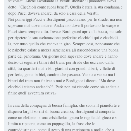
scivola!". Anche ascoltando la Veratti suonare il pianoforte aveva
detto: "Càcchioli come suoni bene!". Quella è stata la sua condanna e
dopo Pucci doveva andarci da solo a casa della Veratti.
Nei pomeriggi Pucci e Bordignoni pascolavano per le strade, ma non
sapevano mai dove andare. Andavano dove li portavano le scarpe e
Pucci stava sempre zitto. Invece Bordignoni apriva la bocca, ma solo
per ripetere la sua esclamazione preferita: càcchioli qui e càcchioli
là, per tutto quello che vedeva in giro. Sempre così, nonostante che
le palpebre calate a mezza saracinesca gli nascondessero una buona
parte del panorama. Un giorno non sapevano dove andare e hanno
deciso di seguire i binari del tram, per strade che uscivano dalla
città, tra quartieri mai visti, giardini con grandi alberi, villette di
periferia, gente in bici, camion che passano. Vanno e vanno ma i
binari del tram non finivano mai e Bordignoni diceva: "Ma dove
càcchioli stiamo andando?". Però non mi ricordo come sia andata a
finire quell’avventura estiva».
In casa della compagna di buona famiglia, che suona il pianoforte e
dispensa larghi sorrisi di buona creanza, Bordignoni si comporta
come un elefante in una cristalleria: ignora le regole del gioco e si
limita a ripetere, come un pappagallo, la frase che lo
contraddistingue, come il gesto di una marionetta a molla, che a