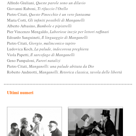
Alfredo Giuliani,
Queste parole sono un diluvio
Giovanni Raboni,
Ti rifaccio l'Otello
Pietro Citati,
Questo Pinocchio è un vero fantasma
Maria Corti,
Gli infiniti possibili di Manganelli
Alberto Arbasino,
Bambole e pipistrelli
Pier Vincenzo Mengaldo,
Laboriose inezie per lettori raffinati
Edoardo Sanguineti,
Il linguaggio di Manganelli
Pietro Citati,
Giorgio, malinconico tapiro
Ludovica Koch,
La palude, indecorosa preghiera
Viola Papetti,
Il sarcofago di Manganelli
Geno Pampaloni,
Furori natalizi
Pietro Citati,
Manganelli: una palude abitata da Dio
Roberto Andreotti,
Manganelli. Retorica classica, tavola delle libertà
Ultimi numeri