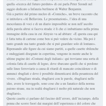
quella «ricerca del futuro perduto» di cui parla Peter Szondi nel
saggio dedicato a Infanzia berlinese di Walter Benjamin.
Già a partire dal primo nucleo di «Comiche», un breve racconto che
si intitolava «Al Bellavista. Le presentazioni», l’idea di una
mescolanza di voci e di un diario impossibile se non nell’ascolto
della parola altrui si faceva strada: è lì che ci imbattiamo nella prima
immagine della casa in cui Aloysio va ad abitare: «E questa casa qui
è fatta tutta di cartone come ben si può vedere da vicino. Ma poi è
tanto grande ma tanto grande che si può guardare solo di lontano».
Ripensando alle figure da cui siamo partiti, a quelle casette sbilenche
e ondeggianti disegnate in copertina, vengono in mente anche le
ultime pagine dei «Costumi degli italiani»: qui troviamo una sorta di
colonia fatta di casette di legno, dove sbarcano quelli che si perdono
sulle linee ferroviarie a causa di ritardi di mancate coincidenze o di
annunci sbagliati e dove è possibile dimenticarsi della pesantezza del
vivere. «Sbagliare strada, sbagliarsi con le parole, sbagliarsi nelle
idee, avere le traveggole, sono cose che a un fanatico della norma
paiono strane, ma in realtà sbagliarsi è molto più naturale che non
sbagliarsi».
Queste casette ci parlano del fascino dell’errore, dell’inciampo, della
penna che scorre fuori dai margini dell’esperienza e del colore che