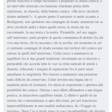
perché trascorra il tempo necessario a preparare la chiusa comica: è
un intervallo musicale con funzione ritardante prima della
ripetizione, in clausola, della battuta comica: «Ma dove càcchioli
stiamo andando?». A questo punto il narratore si mette accanto a
Bordignoni, non spettatore ma compagno di strada: nemmeno lui sa
dove càcchioli andrà a finire quella storia, la storia che sta
raccontando, la sua storia e la nostra. Pirandello, nel suo saggio
sull’umorismo, parla proprio di questa comunanza di destino fra chi
vive una storia, chi la racconta e chi la ascolta: nel momento in cui
ci sentiamo compagni di strada usciamo dai territori del comico per
entrare in quelli dell’umorismo. Celati riesce a mantenersi in
equilibrio fra le due grandi tradizioni, inventando un io discreto e
permeabile che accorda tutte le voci su ritmi naturali di sistole e
diastole, riducendo i margini di separazione fra le parti senza
annullarne le singolarità. Per riuscire a mantenere una posizione
tanto difficile da conservare, Celati inventa una lingua che si
mantiene piena di risonanze, fra attesa in sospensione e apertura alle
possibilità del comico. Ottiene i suoi effetti affidandosi a una lingua
poetica, in miracoloso equilibrio tonale. L’effetto è quello di un
sorriso che a intermittenze si apre alla risata, per poi trascorrere
impercettibilmente in una tonalità malinconica, da «Viaggio in
inverno». Dove l’io si perde nasce la voce inconfondibile che diventa