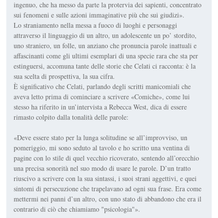
ingenuo, che ha messo da parte la protervia dei sapienti, concentrato
sui fenomeni e sulle azioni immaginative più che sui giudizi».
Lo straniamento nella messa a fuoco di luoghi e personaggi
attraverso il linguaggio di un altro, un adolescente un po’ stordito,
uno straniero, un folle, un anziano che pronuncia parole inattuali e
affascinanti come gli ultimi esemplari di una specie rara che sta per
estinguersi, accomuna tante delle storie che Celati ci racconta: è la
sua scelta di prospettiva, la sua cifra.
È significativo che Celati, parlando degli scritti manicomiali che
aveva letto prima di cominciare a scrivere «Comiche», come lui
stesso ha riferito in un’intervista a Rebecca West, dica di essere
rimasto colpito dalla tonalità delle parole:
«Deve essere stato per la lunga solitudine se all’improvviso, un
pomeriggio, mi sono seduto al tavolo e ho scritto una ventina di
pagine con lo stile di quel vecchio ricoverato, sentendo all’orecchio
una precisa sonorità nel suo modo di usare le parole. D’un tratto
riuscivo a scrivere con la sua sintassi, i suoi strani aggettivi, e quei
sintomi di persecuzione che trapelavano ad ogni sua frase. Era come
mettermi nei panni d’un altro, con uno stato di abbandono che era il
contrario di ciò che chiamiamo "psicologia"».