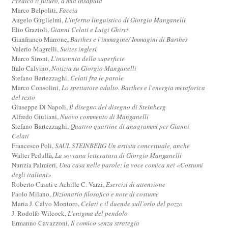
Predico il futuro, a mia insaputa
Marco Belpoliti,
Faccia
Angelo Guglielmi,
L'inferno linguistico di Giorgio Manganelli
Elio Grazioli,
Gianni Celati e Luigi Ghirri
Gianfranco Marrone,
Barthes e l'immagine/ Immagini di Barthes
Valerio Magrelli,
Suites inglesi
Marco Sironi,
L'insonnia della superficie
Italo Calvino,
Notizia su Giorgio Manganelli
Stefano Bartezzaghi,
Celati fra le parole
Marco Consolini,
Lo spettatore adulto. Barthes e l'energia metaforica
del testo
Giuseppe Di Napoli,
Il disegno del disegno di Steinberg
Alfredo Giuliani,
Nuovo commento di Manganelli
Stefano Bartezzaghi,
Quattro quartine di anagrammi per Gianni
Celati
Francesco Poli,
SAUL STEINBERG Un artista concettuale, anche
Walter Pedullà,
La sovrana letteratura di Giorgio Manganelli
Nunzia Palmieri,
Una casa nelle parole: la voce comica nei «Costumi
degli italiani»
Roberto Casati e Achille C. Varzi,
Esercizi di attenzione
Paolo Milano,
Dizionario filosofico e note di costume
Maria J. Calvo Montoro,
Celati e il duende sull’orlo del pozzo
J. Rodolfo Wilcock,
L'enigma del pendolo
Ermanno Cavazzoni,
Il comico senza strategia