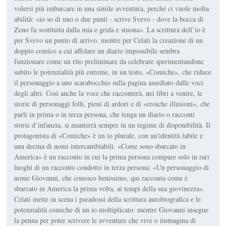
volersi più imbarcare in una simile avventura, perché ci vuole molta
abilità: «io so di uno o due punti - scrive Svevo - dove la bocca di
Zeno fu sostituita dalla mia e grida e stuona». La scrittura dell’io è
per Svevo un punto di arrivo, mentre per Celati la creazione di un
doppio comico a cui affidare un diario impossibile sembra
funzionare come un rito preliminare da celebrare sperimentandone
subito le potenzialità più estreme, in un testo, «Comiche», che riduce
il personaggio a uno scarabocchio sulla pagina assediato dalle voci
degli altri. Così anche la voce che racconterà, nei libri a venire, le
storie di personaggi folli, pieni di ardori e di «eroiche illusioni», che
parli in prima o in terza persona, che tenga un diario o racconti
storie d’infanzia, si manterrà sempre in un regime di disponibilità. Il
protagonista di «Comiche» è un io plurale, con un'identità labile e
una decina di nomi intercambiabili. «Come sono sbarcato in
America» è un racconto in cui la prima persona compare solo in rari
luoghi di un racconto condotto in terza persona: «Un personaggio di
nome Giovanni, che conosco benissimo, qui racconta come è
sbarcato in America la prima volta, ai tempi della sua giovinezza».
Celati mette in scena i paradossi della scrittura autobiografica e le
potenzialità comiche di un io moltiplicato: mentre Giovanni insegue
la penna per poter scrivere le avventure che vive o immagina di