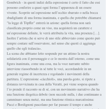
Gombrich - in questi indizi della espressione è certo il fatto che essi
possono conferire a quasi ogni forma l’apparenza di un essere
vivente. Scoprite un’espressione nell’occhio sbarrato o nella bocca
sbadigliante di una forma inanimata, e quella che potrebbe chiamarsi
"la legge di Töpffer" entrerà in azione: quella forma non sarà
classificata proprio come un viso, ma acquisterà un carattere e
un’espressione definite, le verrà attribuita la vita, una presenza […].
Inoltre l’artista che si serve di uno stile abbreviato come questo può
sempre contare sull’osservatore, nel senso che questi ci aggiunga
quello che egli tralascia».
La scena che abbiamo letto sospende per un attimo la nostra
solidarietà con il personaggio e ce lo mostra dall’esterno, come una
figura inanimata, come una cosa, ma la voce narrante subito
interviene riassorbendo in sé tutte le voci, accordandole in un
generale regime di incertezza e regolando i movimenti della
partitura. L’espressione «càcchioli», una parola-gesto, si ripete a
distanza ravvicinata in casa della Veratti, poi viene sospesa quando
l’io prende il racconto su di sé, con un movimento narrativo che ha
una funzione diegetica debole (non succede nulla, i due continuano a
camminare senza meta), ma una funzione ritmica marcatissima:
Pucci e Bordignoni pascolano per far passare il tempo e anche