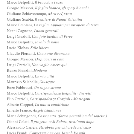
Marco Belpoliti,
Il braccio e l'osso
Giorgio Messori,
Il foglio bianco, gli spazi bianchi
Giuliano Schiavocampo,
πλεον εξ ενοσ
Giuliano Scabia,
Il sentiero di Nanni Valentini
Marco Ercolani,
La veglia. Appunti per un'opera di terra
Nanni Cagnone,
I nomi generali
Luigi Grazioli,
Una foto inedita di Perec
Marco Belpoliti,
Tavolo di notte
Lucio Klobas,
Stile libero
Claudio Piersanti,
Una notte disumana
Giorgio Messori,
Dispiaceri in casa
Luigi Grazioli,
Non voglio essere qui
Renzo Franzini,
Modena
Marco Belpoliti,
La mia città
Maurizio Salabelle,
Giuseppe
Enzo Fabbrucci,
Un sogno strano
Marco Belpoliti,
Corrispondenza Belpoliti - Ferretti
Elio Grazioli,
Corrispondenza Grazioli - Martegani
Alberto Coppari,
La nuova condizione
Ernesto Franco,
Angeli istantanee
Maria Sebregondi,
Cassonetto. (forma netturbina del sonetto)
Gianni Celati,
Il progetto «Alì Babà», trent’anni dopo
Alessandro Carrera,
Parabola per chi crede nel caso
Lucia Prandi,
Conversazione con Joseph Kosuth