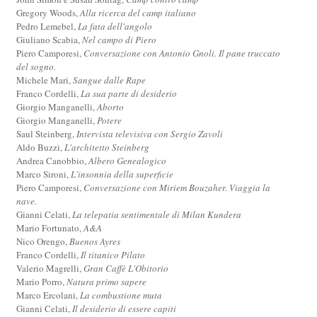
Gregory Woods,
Alla ricerca del camp italiano
Pedro Lemebel,
La fata dell'angolo
Giuliano Scabia,
Nel campo di Piero
Piero Camporesi,
Conversazione con Antonio Gnoli. Il pane truccato
del sogno.
Michele Mari,
Sangue dalle Rape
Franco Cordelli,
La sua parte di desiderio
Giorgio Manganelli,
Aborto
Giorgio Manganelli,
Potere
Saul Steinberg,
Intervista televisiva con Sergio Zavoli
Aldo Buzzi,
L'architetto Steinberg
Andrea Canobbio,
Albero Genealogico
Marco Sironi,
L'insonnia della superficie
Piero Camporesi,
Conversazione con Miriem Bouzaher. Viaggia la
nave.
Gianni Celati,
La telepatia sentimentale di Milan Kundera
Mario Fortunato,
A&A
Nico Orengo,
Buenos Ayres
Franco Cordelli,
Il titanico Pilato
Valerio Magrelli,
Gran Caffè L'Obitorio
Mario Porro,
Natura primo sapere
Marco Ercolani,
La combustione muta
Gianni Celati,
Il desiderio di essere capiti