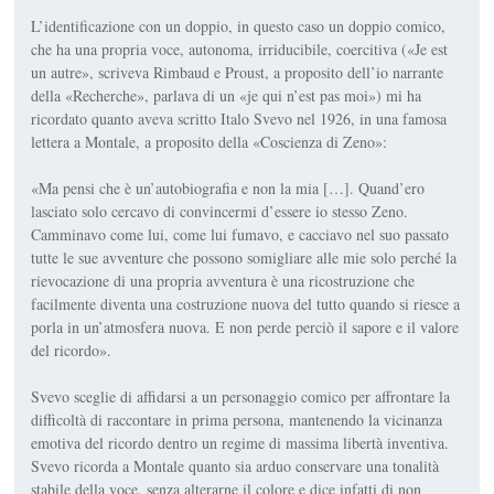
L’identificazione con un doppio, in questo caso un doppio comico,
che ha una propria voce, autonoma, irriducibile, coercitiva («Je est
un autre», scriveva Rimbaud e Proust, a proposito dell’io narrante
della «Recherche», parlava di un «je qui n’est pas moi») mi ha
ricordato quanto aveva scritto Italo Svevo nel 1926, in una famosa
lettera a Montale, a proposito della «Coscienza di Zeno»:
«Ma pensi che è un’autobiografia e non la mia […]. Quand’ero
lasciato solo cercavo di convincermi d’essere io stesso Zeno.
Camminavo come lui, come lui fumavo, e cacciavo nel suo passato
tutte le sue avventure che possono somigliare alle mie solo perché la
rievocazione di una propria avventura è una ricostruzione che
facilmente diventa una costruzione nuova del tutto quando si riesce a
porla in un’atmosfera nuova. E non perde perciò il sapore e il valore
del ricordo».
Svevo sceglie di affidarsi a un personaggio comico per affrontare la
difficoltà di raccontare in prima persona, mantenendo la vicinanza
emotiva del ricordo dentro un regime di massima libertà inventiva.
Svevo ricorda a Montale quanto sia arduo conservare una tonalità
stabile della voce, senza alterarne il colore e dice infatti di non