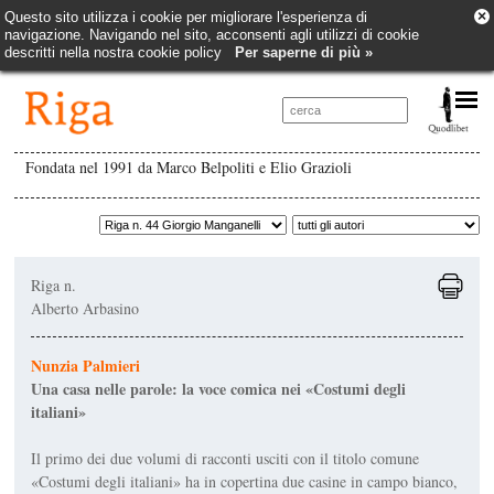
×
Questo sito utilizza i cookie per migliorare l'esperienza di
navigazione. Navigando nel sito, acconsenti agli utilizzi di cookie
descritti nella nostra cookie policy
Per saperne di più »
Fondata nel 1991 da Marco Belpoliti e Elio Grazioli
Riga n.
Alberto Arbasino
Nunzia Palmieri
Una casa nelle parole: la voce comica nei «Costumi degli
italiani»
Il primo dei due volumi di racconti usciti con il titolo comune
«Costumi degli italiani» ha in copertina due casine in campo bianco,