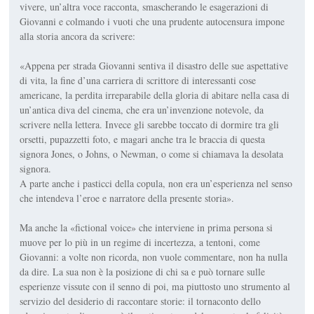
vivere, un’altra voce racconta, smascherando le esagerazioni di
Giovanni e colmando i vuoti che una prudente autocensura impone
alla storia ancora da scrivere:
«Appena per strada Giovanni sentiva il disastro delle sue aspettative
di vita, la fine d’una carriera di scrittore di interessanti cose
americane, la perdita irreparabile della gloria di abitare nella casa di
un’antica diva del cinema, che era un’invenzione notevole, da
scrivere nella lettera. Invece gli sarebbe toccato di dormire tra gli
orsetti, pupazzetti foto, e magari anche tra le braccia di questa
signora Jones, o Johns, o Newman, o come si chiamava la desolata
signora.
A parte anche i pasticci della copula, non era un’esperienza nel senso
che intendeva l’eroe e narratore della presente storia».
Ma anche la «fictional voice» che interviene in prima persona si
muove per lo più in un regime di incertezza, a tentoni, come
Giovanni: a volte non ricorda, non vuole commentare, non ha nulla
da dire. La sua non è la posizione di chi sa e può tornare sulle
esperienze vissute con il senno di poi, ma piuttosto uno strumento al
servizio del desiderio di raccontare storie: il tornaconto dello