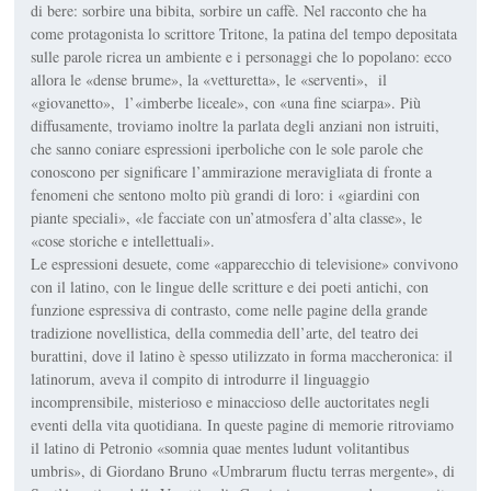
di bere: sorbire una bibita, sorbire un caffè. Nel racconto che ha
come protagonista lo scrittore Tritone, la patina del tempo depositata
sulle parole ricrea un ambiente e i personaggi che lo popolano: ecco
allora le «dense brume», la «vetturetta», le «serventi», il
«giovanetto», l’«imberbe liceale», con «una fine sciarpa». Più
diffusamente, troviamo inoltre la parlata degli anziani non istruiti,
che sanno coniare espressioni iperboliche con le sole parole che
conoscono per significare l’ammirazione meravigliata di fronte a
fenomeni che sentono molto più grandi di loro: i «giardini con
piante speciali», «le facciate con un’atmosfera d’alta classe», le
«cose storiche e intellettuali».
Le espressioni desuete, come «apparecchio di televisione» convivono
con il latino, con le lingue delle scritture e dei poeti antichi, con
funzione espressiva di contrasto, come nelle pagine della grande
tradizione novellistica, della commedia dell’arte, del teatro dei
burattini, dove il latino è spesso utilizzato in forma maccheronica: il
latinorum, aveva il compito di introdurre il linguaggio
incomprensibile, misterioso e minaccioso delle auctoritates negli
eventi della vita quotidiana. In queste pagine di memorie ritroviamo
il latino di Petronio «somnia quae mentes ludunt volitantibus
umbris», di Giordano Bruno «Umbrarum fluctu terras mergente», di