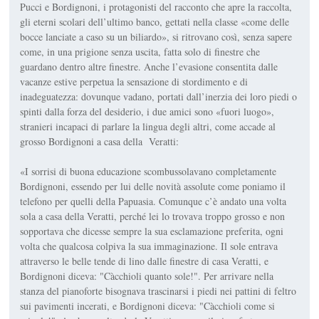
Pucci e Bordignoni, i protagonisti del racconto che apre la raccolta,
gli eterni scolari dell’ultimo banco, gettati nella classe «come delle
bocce lanciate a caso su un biliardo», si ritrovano così, senza sapere
come, in una prigione senza uscita, fatta solo di finestre che
guardano dentro altre finestre. Anche l’evasione consentita dalle
vacanze estive perpetua la sensazione di stordimento e di
inadeguatezza: dovunque vadano, portati dall’inerzia dei loro piedi o
spinti dalla forza del desiderio, i due amici sono «fuori luogo»,
stranieri incapaci di parlare la lingua degli altri, come accade al
grosso Bordignoni a casa della Veratti:
«I sorrisi di buona educazione scombussolavano completamente
Bordignoni, essendo per lui delle novità assolute come poniamo il
telefono per quelli della Papuasia. Comunque c’è andato una volta
sola a casa della Veratti, perché lei lo trovava troppo grosso e non
sopportava che dicesse sempre la sua esclamazione preferita, ogni
volta che qualcosa colpiva la sua immaginazione. Il sole entrava
attraverso le belle tende di lino dalle finestre di casa Veratti, e
Bordignoni diceva: "Càcchioli quanto sole!". Per arrivare nella
stanza del pianoforte bisognava trascinarsi i piedi nei pattini di feltro
sui pavimenti incerati, e Bordignoni diceva: "Càcchioli come si