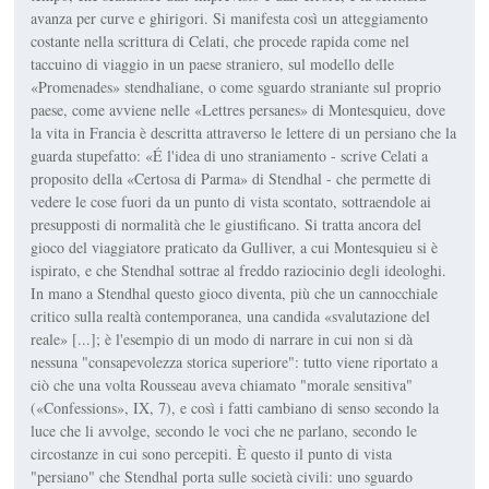
avanza per curve e ghirigori. Si manifesta così un atteggiamento
costante nella scrittura di Celati, che procede rapida come nel
taccuino di viaggio in un paese straniero, sul modello delle
«Promenades» stendhaliane, o come sguardo straniante sul proprio
paese, come avviene nelle «Lettres persanes» di Montesquieu, dove
la vita in Francia è descritta attraverso le lettere di un persiano che la
guarda stupefatto: «É l'idea di uno straniamento - scrive Celati a
proposito della «Certosa di Parma» di Stendhal - che permette di
vedere le cose fuori da un punto di vista scontato, sottraendole ai
presupposti di normalità che le giustificano. Si tratta ancora del
gioco del viaggiatore praticato da Gulliver, a cui Montesquieu si è
ispirato, e che Stendhal sottrae al freddo raziocinio degli ideologhi.
In mano a Stendhal questo gioco diventa, più che un cannocchiale
critico sulla realtà contemporanea, una candida «svalutazione del
reale» [...]; è l'esempio di un modo di narrare in cui non si dà
nessuna "consapevolezza storica superiore": tutto viene riportato a
ciò che una volta Rousseau aveva chiamato "morale sensitiva"
(«Confessions», IX, 7), e così i fatti cambiano di senso secondo la
luce che li avvolge, secondo le voci che ne parlano, secondo le
circostanze in cui sono percepiti. È questo il punto di vista
"persiano" che Stendhal porta sulle società civili: uno sguardo