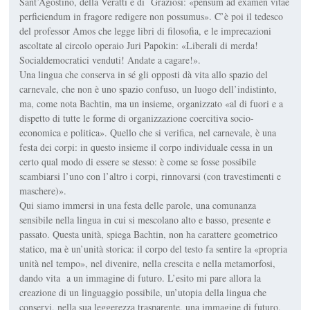
Sant’Agostino, della Veratti e di Graziosi: «pensum ad examen vitae
perficiendum in fragore redigere non possumus». C’è poi il tedesco
del professor Amos che legge libri di filosofia, e le imprecazioni
ascoltate al circolo operaio Juri Papokin: «Liberali di merda!
Socialdemocratici venduti! Andate a cagare!».
Una lingua che conserva in sé gli opposti dà vita allo spazio del
carnevale, che non è uno spazio confuso, un luogo dell’indistinto,
ma, come nota Bachtin, ma un insieme, organizzato «al di fuori e a
dispetto di tutte le forme di organizzazione coercitiva socio-
economica e politica». Quello che si verifica, nel carnevale, è una
festa dei corpi: in questo insieme il corpo individuale cessa in un
certo qual modo di essere se stesso: è come se fosse possibile
scambiarsi l’uno con l’altro i corpi, rinnovarsi (con travestimenti e
maschere)».
Qui siamo immersi in una festa delle parole, una comunanza
sensibile nella lingua in cui si mescolano alto e basso, presente e
passato. Questa unità, spiega Bachtin, non ha carattere geometrico
statico, ma è un’unità storica: il corpo del testo fa sentire la «propria
unità nel tempo», nel divenire, nella crescita e nella metamorfosi,
dando vita a un immagine di futuro. L’esito mi pare allora la
creazione di un linguaggio possibile, un’utopia della lingua che
conservi, nella sua leggerezza trasparente, una immagine di futuro,