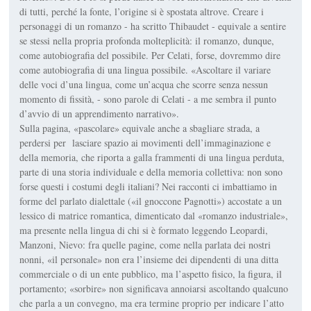
di tutti, perché la fonte, l’origine si è spostata altrove. Creare i
personaggi di un romanzo - ha scritto Thibaudet - equivale a sentire
se stessi nella propria profonda molteplicità: il romanzo, dunque,
come autobiografia del possibile. Per Celati, forse, dovremmo dire
come autobiografia di una lingua possibile. «Ascoltare il variare
delle voci d’una lingua, come un’acqua che scorre senza nessun
momento di fissità, - sono parole di Celati - a me sembra il punto
d’avvio di un apprendimento narrativo».
Sulla pagina, «pascolare» equivale anche a sbagliare strada, a
perdersi per lasciare spazio ai movimenti dell’immaginazione e
della memoria, che riporta a galla frammenti di una lingua perduta,
parte di una storia individuale e della memoria collettiva: non sono
forse questi i costumi degli italiani? Nei racconti ci imbattiamo in
forme del parlato dialettale («il gnoccone Pagnotti») accostate a un
lessico di matrice romantica, dimenticato dal «romanzo industriale»,
ma presente nella lingua di chi si è formato leggendo Leopardi,
Manzoni, Nievo: fra quelle pagine, come nella parlata dei nostri
nonni, «il personale» non era l’insieme dei dipendenti di una ditta
commerciale o di un ente pubblico, ma l’aspetto fisico, la figura, il
portamento; «sorbire» non significava annoiarsi ascoltando qualcuno
che parla a un convegno, ma era termine proprio per indicare l’atto