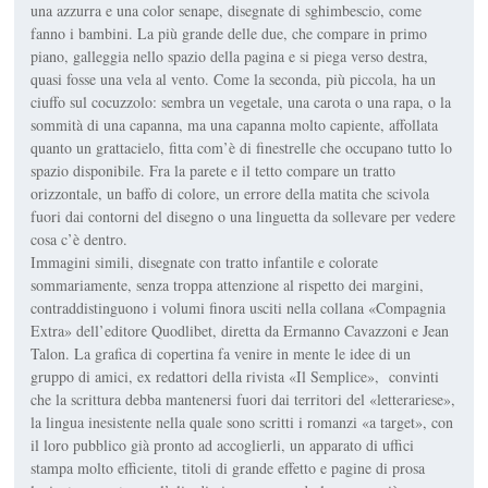
una azzurra e una color senape, disegnate di sghimbescio, come
fanno i bambini. La più grande delle due, che compare in primo
piano, galleggia nello spazio della pagina e si piega verso destra,
quasi fosse una vela al vento. Come la seconda, più piccola, ha un
ciuffo sul cocuzzolo: sembra un vegetale, una carota o una rapa, o la
sommità di una capanna, ma una capanna molto capiente, affollata
quanto un grattacielo, fitta com’è di finestrelle che occupano tutto lo
spazio disponibile. Fra la parete e il tetto compare un tratto
orizzontale, un baffo di colore, un errore della matita che scivola
fuori dai contorni del disegno o una linguetta da sollevare per vedere
cosa c’è dentro.
Immagini simili, disegnate con tratto infantile e colorate
sommariamente, senza troppa attenzione al rispetto dei margini,
contraddistinguono i volumi finora usciti nella collana «Compagnia
Extra» dell’editore Quodlibet, diretta da Ermanno Cavazzoni e Jean
Talon. La grafica di copertina fa venire in mente le idee di un
gruppo di amici, ex redattori della rivista «Il Semplice», convinti
che la scrittura debba mantenersi fuori dai territori del «letterariese»,
la lingua inesistente nella quale sono scritti i romanzi «a target», con
il loro pubblico già pronto ad accoglierli, un apparato di uffici
stampa molto efficiente, titoli di grande effetto e pagine di prosa