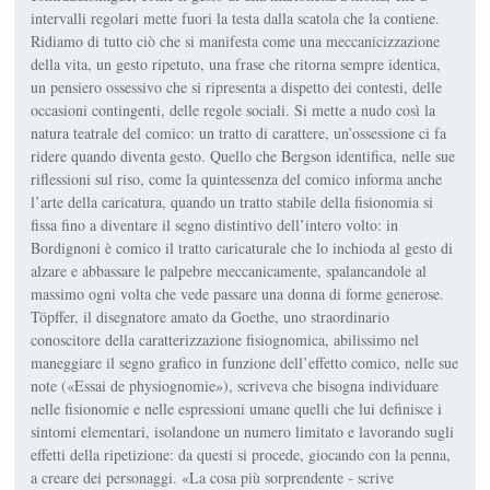
intervalli regolari mette fuori la testa dalla scatola che la contiene.
Ridiamo di tutto ciò che si manifesta come una meccanicizzazione
della vita, un gesto ripetuto, una frase che ritorna sempre identica,
un pensiero ossessivo che si ripresenta a dispetto dei contesti, delle
occasioni contingenti, delle regole sociali. Si mette a nudo così la
natura teatrale del comico: un tratto di carattere, un’ossessione ci fa
ridere quando diventa gesto. Quello che Bergson identifica, nelle sue
riflessioni sul riso, come la quintessenza del comico informa anche
l’arte della caricatura, quando un tratto stabile della fisionomia si
fissa fino a diventare il segno distintivo dell’intero volto: in
Bordignoni è comico il tratto caricaturale che lo inchioda al gesto di
alzare e abbassare le palpebre meccanicamente, spalancandole al
massimo ogni volta che vede passare una donna di forme generose.
Töpffer, il disegnatore amato da Goethe, uno straordinario
conoscitore della caratterizzazione fisiognomica, abilissimo nel
maneggiare il segno grafico in funzione dell’effetto comico, nelle sue
note («Essai de physiognomie»), scriveva che bisogna individuare
nelle fisionomie e nelle espressioni umane quelli che lui definisce i
sintomi elementari, isolandone un numero limitato e lavorando sugli
effetti della ripetizione: da questi si procede, giocando con la penna,
a creare dei personaggi. «La cosa più sorprendente - scrive