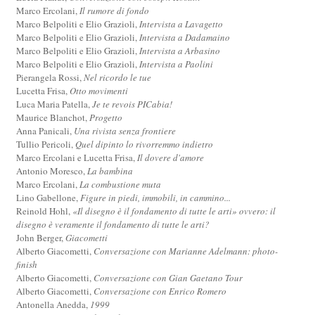
Marco Ercolani,
Il rumore di fondo
Marco Belpoliti e Elio Grazioli,
Intervista a Lavagetto
Marco Belpoliti e Elio Grazioli,
Intervista a Dadamaino
Marco Belpoliti e Elio Grazioli,
Intervista a Arbasino
Marco Belpoliti e Elio Grazioli,
Intervista a Paolini
Pierangela Rossi,
Nel ricordo le tue
Lucetta Frisa,
Otto movimenti
Luca Maria Patella,
Je te revois PICabia!
Maurice Blanchot,
Progetto
Anna Panicali,
Una rivista senza frontiere
Tullio Pericoli,
Quel dipinto lo rivorremmo indietro
Marco Ercolani e Lucetta Frisa,
Il dovere d'amore
Antonio Moresco,
La bambina
Marco Ercolani,
La combustione muta
Lino Gabellone,
Figure in piedi, immobili, in cammino...
Reinold Hohl,
«Il disegno è il fondamento di tutte le arti» ovvero: il
disegno è veramente il fondamento di tutte le arti?
John Berger,
Giacometti
Alberto Giacometti,
Conversazione con Marianne Adelmann: photo-
finish
Alberto Giacometti,
Conversazione con Gian Gaetano Tour
Alberto Giacometti,
Conversazione con Enrico Romero
Antonella Anedda,
1999