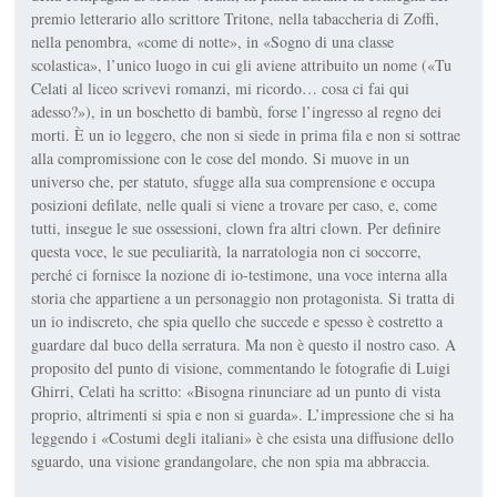
premio letterario allo scrittore Tritone, nella tabaccheria di Zoffi,
nella penombra, «come di notte», in «Sogno di una classe
scolastica», l’unico luogo in cui gli aviene attribuito un nome («Tu
Celati al liceo scrivevi romanzi, mi ricordo… cosa ci fai qui
adesso?»), in un boschetto di bambù, forse l’ingresso al regno dei
morti. È un io leggero, che non si siede in prima fila e non si sottrae
alla compromissione con le cose del mondo. Si muove in un
universo che, per statuto, sfugge alla sua comprensione e occupa
posizioni defilate, nelle quali si viene a trovare per caso, e, come
tutti, insegue le sue ossessioni, clown fra altri clown. Per definire
questa voce, le sue peculiarità, la narratologia non ci soccorre,
perché ci fornisce la nozione di io-testimone, una voce interna alla
storia che appartiene a un personaggio non protagonista. Si tratta di
un io indiscreto, che spia quello che succede e spesso è costretto a
guardare dal buco della serratura. Ma non è questo il nostro caso. A
proposito del punto di visione, commentando le fotografie di Luigi
Ghirri, Celati ha scritto: «Bisogna rinunciare ad un punto di vista
proprio, altrimenti si spia e non si guarda». L’impressione che si ha
leggendo i «Costumi degli italiani» è che esista una diffusione dello
sguardo, una visione grandangolare, che non spia ma abbraccia.