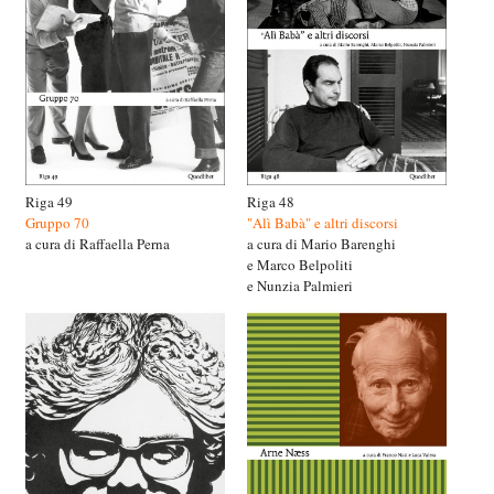
Riga 49
Riga 48
Gruppo 70
"Alì Babà" e altri discorsi
a cura di Raffaella Perna
a cura di Mario Barenghi
e Marco Belpoliti
e Nunzia Palmieri