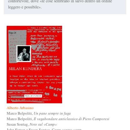
confortevole, dove «le cose sembrano in salvo dentro un ordine
leggero e possibile».
Alberto Arbasino
Marco Belpoliti,
Un pane sempre in fuga
Marco Belpoliti,
Il vagabondare anticlassico di Piero Camporesi
Susan Sontag,
Note sul «Camp»
John Simon e Susan Sontag,
Camp contro camp