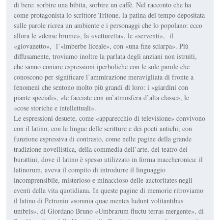
di bere: sorbire una bibita, sorbire un caffè. Nel racconto che ha
come protagonista lo scrittore Tritone, la patina del tempo depositata
sulle parole ricrea un ambiente e i personaggi che lo popolano: ecco
allora le «dense brume», la «vetturetta», le «serventi», il
«giovanetto», l’«imberbe liceale», con «una fine sciarpa». Più
diffusamente, troviamo inoltre la parlata degli anziani non istruiti,
che sanno coniare espressioni iperboliche con le sole parole che
conoscono per significare l’ammirazione meravigliata di fronte a
fenomeni che sentono molto più grandi di loro: i «giardini con
piante speciali», «le facciate con un’atmosfera d’alta classe», le
«cose storiche e intellettuali».
Le espressioni desuete, come «apparecchio di televisione» convivono
con il latino, con le lingue delle scritture e dei poeti antichi, con
funzione espressiva di contrasto, come nelle pagine della grande
tradizione novellistica, della commedia dell’arte, del teatro dei
burattini, dove il latino è spesso utilizzato in forma maccheronica: il
latinorum, aveva il compito di introdurre il linguaggio
incomprensibile, misterioso e minaccioso delle auctoritates negli
eventi della vita quotidiana. In queste pagine di memorie ritroviamo
il latino di Petronio «somnia quae mentes ludunt volitantibus
umbris», di Giordano Bruno «Umbrarum fluctu terras mergente», di