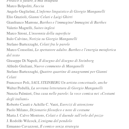
Predico il futuro, a mia insaputa
Marco Belpoliti,
Faccia
Angelo Guglielmi,
L'inferno linguistico di Giorgio Manganelli
Elio Grazioli,
Gianni Celati e Luigi Ghirri
Gianfranco Marrone,
Barthes e l'immagine/ Immagini di Barthes
Valerio Magrelli,
Suites inglesi
Marco Sironi,
L'insonnia della superficie
Italo Calvino,
Notizia su Giorgio Manganelli
Stefano Bartezzaghi,
Celati fra le parole
Marco Consolini,
Lo spettatore adulto. Barthes e l'energia metaforica
del testo
Giuseppe Di Napoli,
Il disegno del disegno di Steinberg
Alfredo Giuliani,
Nuovo commento di Manganelli
Stefano Bartezzaghi,
Quattro quartine di anagrammi per Gianni
Celati
Francesco Poli,
SAUL STEINBERG Un artista concettuale, anche
Walter Pedullà,
La sovrana letteratura di Giorgio Manganelli
Nunzia Palmieri,
Una casa nelle parole: la voce comica nei «Costumi
degli italiani»
Roberto Casati e Achille C. Varzi,
Esercizi di attenzione
Paolo Milano,
Dizionario filosofico e note di costume
Maria J. Calvo Montoro,
Celati e il duende sull’orlo del pozzo
J. Rodolfo Wilcock,
L'enigma del pendolo
Ermanno Cavazzoni,
Il comico senza strategia