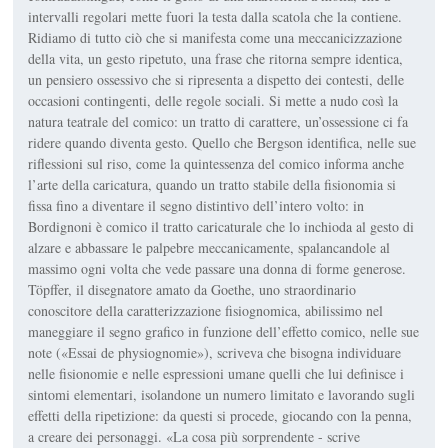
intervalli regolari mette fuori la testa dalla scatola che la contiene.
Ridiamo di tutto ciò che si manifesta come una meccanicizzazione
della vita, un gesto ripetuto, una frase che ritorna sempre identica,
un pensiero ossessivo che si ripresenta a dispetto dei contesti, delle
occasioni contingenti, delle regole sociali. Si mette a nudo così la
natura teatrale del comico: un tratto di carattere, un’ossessione ci fa
ridere quando diventa gesto. Quello che Bergson identifica, nelle sue
riflessioni sul riso, come la quintessenza del comico informa anche
l’arte della caricatura, quando un tratto stabile della fisionomia si
fissa fino a diventare il segno distintivo dell’intero volto: in
Bordignoni è comico il tratto caricaturale che lo inchioda al gesto di
alzare e abbassare le palpebre meccanicamente, spalancandole al
massimo ogni volta che vede passare una donna di forme generose.
Töpffer, il disegnatore amato da Goethe, uno straordinario
conoscitore della caratterizzazione fisiognomica, abilissimo nel
maneggiare il segno grafico in funzione dell’effetto comico, nelle sue
note («Essai de physiognomie»), scriveva che bisogna individuare
nelle fisionomie e nelle espressioni umane quelli che lui definisce i
sintomi elementari, isolandone un numero limitato e lavorando sugli
effetti della ripetizione: da questi si procede, giocando con la penna,
a creare dei personaggi. «La cosa più sorprendente - scrive