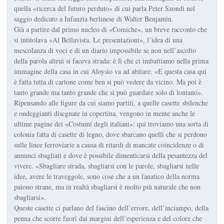
quella «ricerca del futuro perduto» di cui parla Peter Szondi nel
saggio dedicato a Infanzia berlinese di Walter Benjamin.
Già a partire dal primo nucleo di «Comiche», un breve racconto che
si intitolava «Al Bellavista. Le presentazioni», l’idea di una
mescolanza di voci e di un diario impossibile se non nell’ascolto
della parola altrui si faceva strada: è lì che ci imbattiamo nella prima
immagine della casa in cui Aloysio va ad abitare: «E questa casa qui
è fatta tutta di cartone come ben si può vedere da vicino. Ma poi è
tanto grande ma tanto grande che si può guardare solo di lontano».
Ripensando alle figure da cui siamo partiti, a quelle casette sbilenche
e ondeggianti disegnate in copertina, vengono in mente anche le
ultime pagine dei «Costumi degli italiani»: qui troviamo una sorta di
colonia fatta di casette di legno, dove sbarcano quelli che si perdono
sulle linee ferroviarie a causa di ritardi di mancate coincidenze o di
annunci sbagliati e dove è possibile dimenticarsi della pesantezza del
vivere. «Sbagliare strada, sbagliarsi con le parole, sbagliarsi nelle
idee, avere le traveggole, sono cose che a un fanatico della norma
paiono strane, ma in realtà sbagliarsi è molto più naturale che non
sbagliarsi».
Queste casette ci parlano del fascino dell’errore, dell’inciampo, della
penna che scorre fuori dai margini dell’esperienza e del colore che