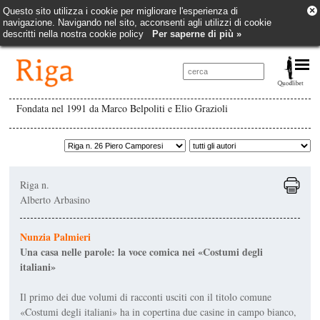
×
Questo sito utilizza i cookie per migliorare l'esperienza di
navigazione. Navigando nel sito, acconsenti agli utilizzi di cookie
descritti nella nostra cookie policy
Per saperne di più »
Fondata nel 1991 da Marco Belpoliti e Elio Grazioli
Riga n.
Alberto Arbasino
Nunzia Palmieri
Una casa nelle parole: la voce comica nei «Costumi degli
italiani»
Il primo dei due volumi di racconti usciti con il titolo comune
«Costumi degli italiani» ha in copertina due casine in campo bianco,