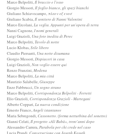
Marco Belpoliti,
Il braccio e l'osso
Giorgio Messori,
Il foglio bianco, gli spazi bianchi
Giuliano Schiavocampo,
πλεον εξ ενοσ
Giuliano Scabia,
Il sentiero di Nanni Valentini
Marco Ercolani,
La veglia. Appunti per un'opera di terra
Nanni Cagnone,
I nomi generali
Luigi Grazioli,
Una foto inedita di Perec
Marco Belpoliti,
Tavolo di notte
Lucio Klobas,
Stile libero
Claudio Piersanti,
Una notte disumana
Giorgio Messori,
Dispiaceri in casa
Luigi Grazioli,
Non voglio essere qui
Renzo Franzini,
Modena
Marco Belpoliti,
La mia città
Maurizio Salabelle,
Giuseppe
Enzo Fabbrucci,
Un sogno strano
Marco Belpoliti,
Corrispondenza Belpoliti - Ferretti
Elio Grazioli,
Corrispondenza Grazioli - Martegani
Alberto Coppari,
La nuova condizione
Ernesto Franco,
Angeli istantanee
Maria Sebregondi,
Cassonetto. (forma netturbina del sonetto)
Gianni Celati,
Il progetto «Alì Babà», trent’anni dopo
Alessandro Carrera,
Parabola per chi crede nel caso
Lucia Prandi,
Conversazione con Joseph Kosuth