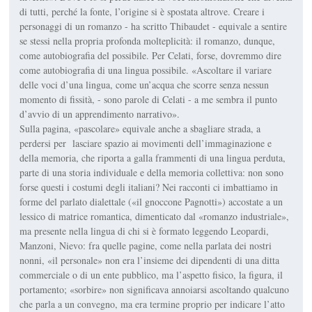
di tutti, perché la fonte, l’origine si è spostata altrove. Creare i
personaggi di un romanzo - ha scritto Thibaudet - equivale a sentire
se stessi nella propria profonda molteplicità: il romanzo, dunque,
come autobiografia del possibile. Per Celati, forse, dovremmo dire
come autobiografia di una lingua possibile. «Ascoltare il variare
delle voci d’una lingua, come un’acqua che scorre senza nessun
momento di fissità, - sono parole di Celati - a me sembra il punto
d’avvio di un apprendimento narrativo».
Sulla pagina, «pascolare» equivale anche a sbagliare strada, a
perdersi per lasciare spazio ai movimenti dell’immaginazione e
della memoria, che riporta a galla frammenti di una lingua perduta,
parte di una storia individuale e della memoria collettiva: non sono
forse questi i costumi degli italiani? Nei racconti ci imbattiamo in
forme del parlato dialettale («il gnoccone Pagnotti») accostate a un
lessico di matrice romantica, dimenticato dal «romanzo industriale»,
ma presente nella lingua di chi si è formato leggendo Leopardi,
Manzoni, Nievo: fra quelle pagine, come nella parlata dei nostri
nonni, «il personale» non era l’insieme dei dipendenti di una ditta
commerciale o di un ente pubblico, ma l’aspetto fisico, la figura, il
portamento; «sorbire» non significava annoiarsi ascoltando qualcuno
che parla a un convegno, ma era termine proprio per indicare l’atto