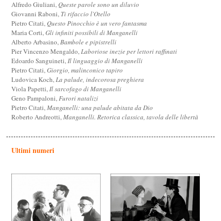
Alfredo Giuliani,
Queste parole sono un diluvio
Giovanni Raboni,
Ti rifaccio l'Otello
Pietro Citati,
Questo Pinocchio è un vero fantasma
Maria Corti,
Gli infiniti possibili di Manganelli
Alberto Arbasino,
Bambole e pipistrelli
Pier Vincenzo Mengaldo,
Laboriose inezie per lettori raffinati
Edoardo Sanguineti,
Il linguaggio di Manganelli
Pietro Citati,
Giorgio, malinconico tapiro
Ludovica Koch,
La palude, indecorosa preghiera
Viola Papetti,
Il sarcofago di Manganelli
Geno Pampaloni,
Furori natalizi
Pietro Citati,
Manganelli: una palude abitata da Dio
Roberto Andreotti,
Manganelli. Retorica classica, tavola delle libertà
Ultimi numeri