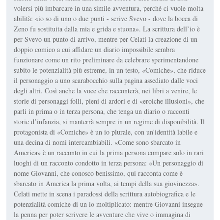
volersi più imbarcare in una simile avventura, perché ci vuole molta
abilità: «io so di uno o due punti - scrive Svevo - dove la bocca di
Zeno fu sostituita dalla mia e grida e stuona». La scrittura dell’io è
per Svevo un punto di arrivo, mentre per Celati la creazione di un
doppio comico a cui affidare un diario impossibile sembra
funzionare come un rito preliminare da celebrare sperimentandone
subito le potenzialità più estreme, in un testo, «Comiche», che riduce
il personaggio a uno scarabocchio sulla pagina assediato dalle voci
degli altri. Così anche la voce che racconterà, nei libri a venire, le
storie di personaggi folli, pieni di ardori e di «eroiche illusioni», che
parli in prima o in terza persona, che tenga un diario o racconti
storie d’infanzia, si manterrà sempre in un regime di disponibilità. Il
protagonista di «Comiche» è un io plurale, con un'identità labile e
una decina di nomi intercambiabili. «Come sono sbarcato in
America» è un racconto in cui la prima persona compare solo in rari
luoghi di un racconto condotto in terza persona: «Un personaggio di
nome Giovanni, che conosco benissimo, qui racconta come è
sbarcato in America la prima volta, ai tempi della sua giovinezza».
Celati mette in scena i paradossi della scrittura autobiografica e le
potenzialità comiche di un io moltiplicato: mentre Giovanni insegue
la penna per poter scrivere le avventure che vive o immagina di