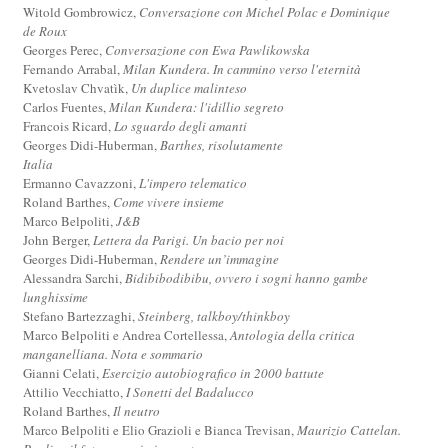
Witold Gombrowicz,
Conversazione con Michel Polac e Dominique
de Roux
Georges Perec,
Conversazione con Ewa Pawlikowska
Fernando Arrabal,
Milan Kundera. In cammino verso l'eternità
Kvetoslav Chvatìk,
Un duplice malinteso
Carlos Fuentes,
Milan Kundera: l'idillio segreto
Francois Ricard,
Lo sguardo degli amanti
Georges Didi-Huberman,
Barthes, risolutamente
Italia
Ermanno Cavazzoni,
L'impero telematico
Roland Barthes,
Come vivere insieme
Marco Belpoliti,
J&B
John Berger,
Lettera da Parigi. Un bacio per noi
Georges Didi-Huberman,
Rendere un’immagine
Alessandra Sarchi,
Bidibibodibibu, ovvero i sogni hanno gambe
lunghissime
Stefano Bartezzaghi,
Steinberg, talkboy/thinkboy
Marco Belpoliti e Andrea Cortellessa,
Antologia della critica
manganelliana. Nota e sommario
Gianni Celati,
Esercizio autobiografico in 2000 battute
Attilio Vecchiatto,
I Sonetti del Badalucco
Roland Barthes,
Il neutro
Marco Belpoliti e Elio Grazioli e Bianca Trevisan,
Maurizio Cattelan.