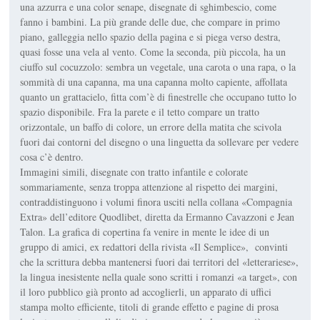
una azzurra e una color senape, disegnate di sghimbescio, come
fanno i bambini. La più grande delle due, che compare in primo
piano, galleggia nello spazio della pagina e si piega verso destra,
quasi fosse una vela al vento. Come la seconda, più piccola, ha un
ciuffo sul cocuzzolo: sembra un vegetale, una carota o una rapa, o la
sommità di una capanna, ma una capanna molto capiente, affollata
quanto un grattacielo, fitta com’è di finestrelle che occupano tutto lo
spazio disponibile. Fra la parete e il tetto compare un tratto
orizzontale, un baffo di colore, un errore della matita che scivola
fuori dai contorni del disegno o una linguetta da sollevare per vedere
cosa c’è dentro.
Immagini simili, disegnate con tratto infantile e colorate
sommariamente, senza troppa attenzione al rispetto dei margini,
contraddistinguono i volumi finora usciti nella collana «Compagnia
Extra» dell’editore Quodlibet, diretta da Ermanno Cavazzoni e Jean
Talon. La grafica di copertina fa venire in mente le idee di un
gruppo di amici, ex redattori della rivista «Il Semplice», convinti
che la scrittura debba mantenersi fuori dai territori del «letterariese»,
la lingua inesistente nella quale sono scritti i romanzi «a target», con
il loro pubblico già pronto ad accoglierli, un apparato di uffici
stampa molto efficiente, titoli di grande effetto e pagine di prosa