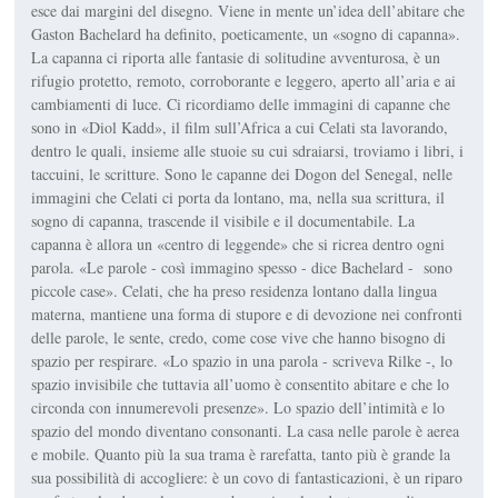
esce dai margini del disegno. Viene in mente un’idea dell’abitare che
Gaston Bachelard ha definito, poeticamente, un «sogno di capanna».
La capanna ci riporta alle fantasie di solitudine avventurosa, è un
rifugio protetto, remoto, corroborante e leggero, aperto all’aria e ai
cambiamenti di luce. Ci ricordiamo delle immagini di capanne che
sono in «Diol Kadd», il film sull’Africa a cui Celati sta lavorando,
dentro le quali, insieme alle stuoie su cui sdraiarsi, troviamo i libri, i
taccuini, le scritture. Sono le capanne dei Dogon del Senegal, nelle
immagini che Celati ci porta da lontano, ma, nella sua scrittura, il
sogno di capanna, trascende il visibile e il documentabile. La
capanna è allora un «centro di leggende» che si ricrea dentro ogni
parola. «Le parole - così immagino spesso - dice Bachelard - sono
piccole case». Celati, che ha preso residenza lontano dalla lingua
materna, mantiene una forma di stupore e di devozione nei confronti
delle parole, le sente, credo, come cose vive che hanno bisogno di
spazio per respirare. «Lo spazio in una parola - scriveva Rilke -, lo
spazio invisibile che tuttavia all’uomo è consentito abitare e che lo
circonda con innumerevoli presenze». Lo spazio dell’intimità e lo
spazio del mondo diventano consonanti. La casa nelle parole è aerea
e mobile. Quanto più la sua trama è rarefatta, tanto più è grande la
sua possibilità di accogliere: è un covo di fantasticazioni, è un riparo