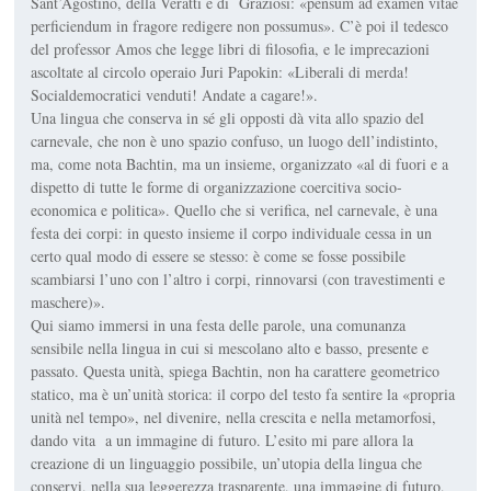
Sant’Agostino, della Veratti e di Graziosi: «pensum ad examen vitae
perficiendum in fragore redigere non possumus». C’è poi il tedesco
del professor Amos che legge libri di filosofia, e le imprecazioni
ascoltate al circolo operaio Juri Papokin: «Liberali di merda!
Socialdemocratici venduti! Andate a cagare!».
Una lingua che conserva in sé gli opposti dà vita allo spazio del
carnevale, che non è uno spazio confuso, un luogo dell’indistinto,
ma, come nota Bachtin, ma un insieme, organizzato «al di fuori e a
dispetto di tutte le forme di organizzazione coercitiva socio-
economica e politica». Quello che si verifica, nel carnevale, è una
festa dei corpi: in questo insieme il corpo individuale cessa in un
certo qual modo di essere se stesso: è come se fosse possibile
scambiarsi l’uno con l’altro i corpi, rinnovarsi (con travestimenti e
maschere)».
Qui siamo immersi in una festa delle parole, una comunanza
sensibile nella lingua in cui si mescolano alto e basso, presente e
passato. Questa unità, spiega Bachtin, non ha carattere geometrico
statico, ma è un’unità storica: il corpo del testo fa sentire la «propria
unità nel tempo», nel divenire, nella crescita e nella metamorfosi,
dando vita a un immagine di futuro. L’esito mi pare allora la
creazione di un linguaggio possibile, un’utopia della lingua che
conservi, nella sua leggerezza trasparente, una immagine di futuro,