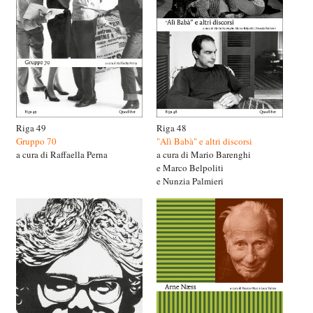
Riga 49
Riga 48
Gruppo 70
"Alì Babà" e altri discorsi
a cura di Raffaella Perna
a cura di Mario Barenghi
e Marco Belpoliti
e Nunzia Palmieri