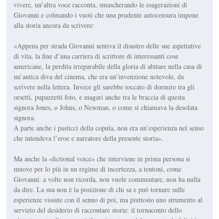
vivere, un’altra voce racconta, smascherando le esagerazioni di
Giovanni e colmando i vuoti che una prudente autocensura impone
alla storia ancora da scrivere:
«Appena per strada Giovanni sentiva il disastro delle sue aspettative
di vita, la fine d’una carriera di scrittore di interessanti cose
americane, la perdita irreparabile della gloria di abitare nella casa di
un’antica diva del cinema, che era un’invenzione notevole, da
scrivere nella lettera. Invece gli sarebbe toccato di dormire tra gli
orsetti, pupazzetti foto, e magari anche tra le braccia di questa
signora Jones, o Johns, o Newman, o come si chiamava la desolata
signora.
A parte anche i pasticci della copula, non era un’esperienza nel senso
che intendeva l’eroe e narratore della presente storia».
Ma anche la «fictional voice» che interviene in prima persona si
muove per lo più in un regime di incertezza, a tentoni, come
Giovanni: a volte non ricorda, non vuole commentare, non ha nulla
da dire. La sua non è la posizione di chi sa e può tornare sulle
esperienze vissute con il senno di poi, ma piuttosto uno strumento al
servizio del desiderio di raccontare storie: il tornaconto dello