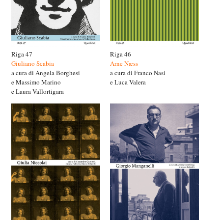
Riga 47
Riga 46
Giuliano Scabia
Arne Næss
a cura di Angela Borghesi
a cura di Franco Nasi
e Massimo Marino
e Luca Valera
e Laura Vallortigara