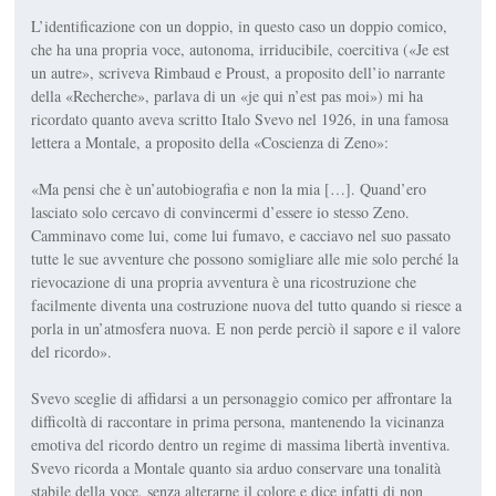
L’identificazione con un doppio, in questo caso un doppio comico,
che ha una propria voce, autonoma, irriducibile, coercitiva («Je est
un autre», scriveva Rimbaud e Proust, a proposito dell’io narrante
della «Recherche», parlava di un «je qui n’est pas moi») mi ha
ricordato quanto aveva scritto Italo Svevo nel 1926, in una famosa
lettera a Montale, a proposito della «Coscienza di Zeno»:
«Ma pensi che è un’autobiografia e non la mia […]. Quand’ero
lasciato solo cercavo di convincermi d’essere io stesso Zeno.
Camminavo come lui, come lui fumavo, e cacciavo nel suo passato
tutte le sue avventure che possono somigliare alle mie solo perché la
rievocazione di una propria avventura è una ricostruzione che
facilmente diventa una costruzione nuova del tutto quando si riesce a
porla in un’atmosfera nuova. E non perde perciò il sapore e il valore
del ricordo».
Svevo sceglie di affidarsi a un personaggio comico per affrontare la
difficoltà di raccontare in prima persona, mantenendo la vicinanza
emotiva del ricordo dentro un regime di massima libertà inventiva.
Svevo ricorda a Montale quanto sia arduo conservare una tonalità
stabile della voce, senza alterarne il colore e dice infatti di non