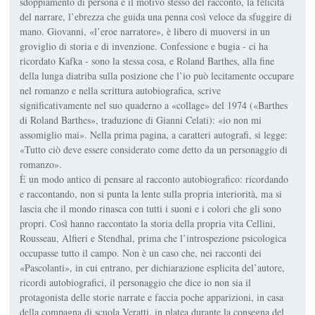
sdoppiamento di persona è il motivo stesso del racconto, la felicità
del narrare, l’ebrezza che guida una penna così veloce da sfuggire di
mano. Giovanni, «l’eroe narratore», è libero di muoversi in un
groviglio di storia e di invenzione. Confessione e bugia - ci ha
ricordato Kafka - sono la stessa cosa, e Roland Barthes, alla fine
della lunga diatriba sulla posizione che l’io può lecitamente occupare
nel romanzo e nella scrittura autobiografica, scrive
significativamente nel suo quaderno a «collage» del 1974 («Barthes
di Roland Barthes», traduzione di Gianni Celati): «io non mi
assomiglio mai». Nella prima pagina, a caratteri autografi, si legge:
«Tutto ciò deve essere considerato come detto da un personaggio di
romanzo».
È un modo antico di pensare al racconto autobiografico: ricordando
e raccontando, non si punta la lente sulla propria interiorità, ma si
lascia che il mondo rinasca con tutti i suoni e i colori che gli sono
propri. Così hanno raccontato la storia della propria vita Cellini,
Rousseau, Alfieri e Stendhal, prima che l’introspezione psicologica
occupasse tutto il campo. Non è un caso che, nei racconti dei
«Pascolanti», in cui entrano, per dichiarazione esplicita del’autore,
ricordi autobiografici, il personaggio che dice io non sia il
protagonista delle storie narrate e faccia poche apparizioni, in casa
della compagna di scuola Veratti, in platea durante la consegna del