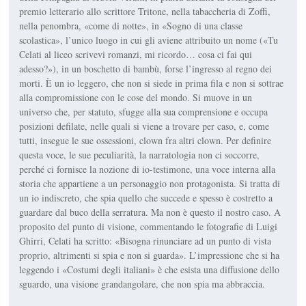
premio letterario allo scrittore Tritone, nella tabaccheria di Zoffi,
nella penombra, «come di notte», in «Sogno di una classe
scolastica», l’unico luogo in cui gli aviene attribuito un nome («Tu
Celati al liceo scrivevi romanzi, mi ricordo… cosa ci fai qui
adesso?»), in un boschetto di bambù, forse l’ingresso al regno dei
morti. È un io leggero, che non si siede in prima fila e non si sottrae
alla compromissione con le cose del mondo. Si muove in un
universo che, per statuto, sfugge alla sua comprensione e occupa
posizioni defilate, nelle quali si viene a trovare per caso, e, come
tutti, insegue le sue ossessioni, clown fra altri clown. Per definire
questa voce, le sue peculiarità, la narratologia non ci soccorre,
perché ci fornisce la nozione di io-testimone, una voce interna alla
storia che appartiene a un personaggio non protagonista. Si tratta di
un io indiscreto, che spia quello che succede e spesso è costretto a
guardare dal buco della serratura. Ma non è questo il nostro caso. A
proposito del punto di visione, commentando le fotografie di Luigi
Ghirri, Celati ha scritto: «Bisogna rinunciare ad un punto di vista
proprio, altrimenti si spia e non si guarda». L’impressione che si ha
leggendo i «Costumi degli italiani» è che esista una diffusione dello
sguardo, una visione grandangolare, che non spia ma abbraccia.