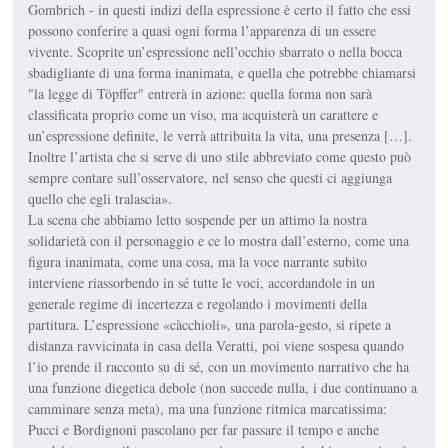
Gombrich - in questi indizi della espressione è certo il fatto che essi
possono conferire a quasi ogni forma l’apparenza di un essere
vivente. Scoprite un’espressione nell’occhio sbarrato o nella bocca
sbadigliante di una forma inanimata, e quella che potrebbe chiamarsi
"la legge di Töpffer" entrerà in azione: quella forma non sarà
classificata proprio come un viso, ma acquisterà un carattere e
un’espressione definite, le verrà attribuita la vita, una presenza […].
Inoltre l’artista che si serve di uno stile abbreviato come questo può
sempre contare sull’osservatore, nel senso che questi ci aggiunga
quello che egli tralascia».
La scena che abbiamo letto sospende per un attimo la nostra
solidarietà con il personaggio e ce lo mostra dall’esterno, come una
figura inanimata, come una cosa, ma la voce narrante subito
interviene riassorbendo in sé tutte le voci, accordandole in un
generale regime di incertezza e regolando i movimenti della
partitura. L’espressione «càcchioli», una parola-gesto, si ripete a
distanza ravvicinata in casa della Veratti, poi viene sospesa quando
l’io prende il racconto su di sé, con un movimento narrativo che ha
una funzione diegetica debole (non succede nulla, i due continuano a
camminare senza meta), ma una funzione ritmica marcatissima:
Pucci e Bordignoni pascolano per far passare il tempo e anche