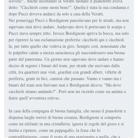
scivola!". Anche ascoltando la Veratti suonare il pianoforte aveva
detto: "Càcchioli come suoni bene!". Quella è stata la sua condanna e
dopo Pucci doveva andarci da solo a casa della Veratti.
Nei pomeriggi Pucci e Bordignoni pascolavano per le strade, ma non
sapevano mai dove andare. Andavano dove li portavano le scarpe e
Pucci stava sempre zitto. Invece Bordignoni apriva la bocca, ma solo
per ripetere la sua esclamazione preferita: càcchioli qui e càcchioli
là, per tutto quello che vedeva in giro. Sempre così, nonostante che
le palpebre calate a mezza saracinesca gli nascondessero una buona
parte del panorama. Un giorno non sapevano dove andare e hanno
deciso di seguire i binari del tram, per strade che uscivano dalla
città, tra quartieri mai visti, giardini con grandi alberi, villette di
periferia, gente in bici, camion che passano. Vanno e vanno ma i
binari del tram non finivano mai e Bordignoni diceva: "Ma dove
càcchioli stiamo andando?". Però non mi ricordo come sia andata a
finire quell’avventura estiva».
In casa della compagna di buona famiglia, che suona il pianoforte e
dispensa larghi sorrisi di buona creanza, Bordignoni si comporta
come un elefante in una cristalleria: ignora le regole del gioco e si
limita a ripetere, come un pappagallo, la frase che lo
contraddistingue, come il gesto di una marionetta a molla, che a