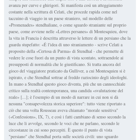
avanza per curve e ghirigori. Si manifesta così un atteggiamento
costante nella scrittura di Celati, che procede rapida come nel
taccuino di viaggio in un paese straniero, sul modello delle
«Promenades» stendhaliane, o come sguardo straniante sul proprio
paese, come avviene nelle «Lettres persanes» di Montesquieu, dove
la vita in Francia è descritta attraverso le lettere di un persiano che la
guarda stupefatto: «É l'idea di uno straniamento - scrive Celati a
proposito della «Certosa di Parma» di Stendhal - che permette di
vedere le cose fuori da un punto di vista scontato, sottraendole ai
presupposti di normalità che le giustificano. Si tratta ancora del
gioco del viaggiatore praticato da Gulliver, a cui Montesquieu si è
ispirato, e che Stendhal sottrae al freddo raziocinio degli ideologhi.
In mano a Stendhal questo gioco diventa, più che un cannocchiale
critico sulla realtà contemporanea, una candida «svalutazione del
reale» [...]; è l'esempio di un modo di narrare in cui non si dà
nessuna "consapevolezza storica superiore": tutto viene riportato a
ciò che una volta Rousseau aveva chiamato "morale sensitiva"
(«Confessions», IX, 7), e così i fatti cambiano di senso secondo la
luce che li avvolge, secondo le voci che ne parlano, secondo le
circostanze in cui sono percepiti. È questo il punto di vista
"persiano" che Stendhal porta sulle società civili: uno sguardo