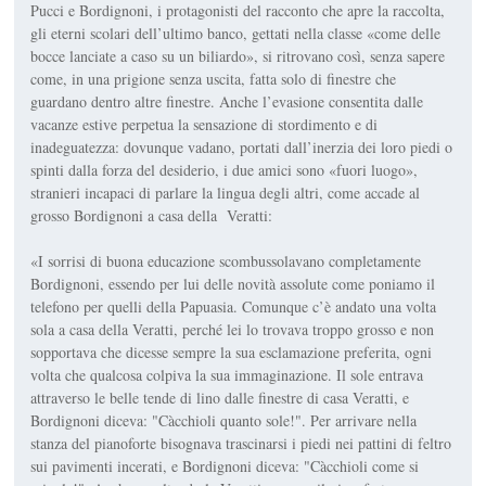
Pucci e Bordignoni, i protagonisti del racconto che apre la raccolta,
gli eterni scolari dell’ultimo banco, gettati nella classe «come delle
bocce lanciate a caso su un biliardo», si ritrovano così, senza sapere
come, in una prigione senza uscita, fatta solo di finestre che
guardano dentro altre finestre. Anche l’evasione consentita dalle
vacanze estive perpetua la sensazione di stordimento e di
inadeguatezza: dovunque vadano, portati dall’inerzia dei loro piedi o
spinti dalla forza del desiderio, i due amici sono «fuori luogo»,
stranieri incapaci di parlare la lingua degli altri, come accade al
grosso Bordignoni a casa della Veratti:
«I sorrisi di buona educazione scombussolavano completamente
Bordignoni, essendo per lui delle novità assolute come poniamo il
telefono per quelli della Papuasia. Comunque c’è andato una volta
sola a casa della Veratti, perché lei lo trovava troppo grosso e non
sopportava che dicesse sempre la sua esclamazione preferita, ogni
volta che qualcosa colpiva la sua immaginazione. Il sole entrava
attraverso le belle tende di lino dalle finestre di casa Veratti, e
Bordignoni diceva: "Càcchioli quanto sole!". Per arrivare nella
stanza del pianoforte bisognava trascinarsi i piedi nei pattini di feltro
sui pavimenti incerati, e Bordignoni diceva: "Càcchioli come si