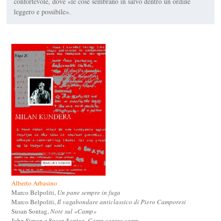
confortevole, dove «le cose sembrano in salvo dentro un ordine
leggero e possibile».
Alberto Arbasino
Marco Belpoliti,
Un pane sempre in fuga
Marco Belpoliti,
Il vagabondare anticlassico di Piero Camporesi
Susan Sontag,
Note sul «Camp»
John Simon e Susan Sontag,
Camp contro camp