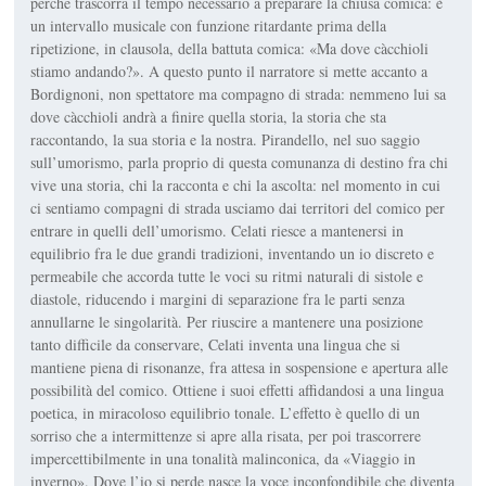
perché trascorra il tempo necessario a preparare la chiusa comica: è
un intervallo musicale con funzione ritardante prima della
ripetizione, in clausola, della battuta comica: «Ma dove càcchioli
stiamo andando?». A questo punto il narratore si mette accanto a
Bordignoni, non spettatore ma compagno di strada: nemmeno lui sa
dove càcchioli andrà a finire quella storia, la storia che sta
raccontando, la sua storia e la nostra. Pirandello, nel suo saggio
sull’umorismo, parla proprio di questa comunanza di destino fra chi
vive una storia, chi la racconta e chi la ascolta: nel momento in cui
ci sentiamo compagni di strada usciamo dai territori del comico per
entrare in quelli dell’umorismo. Celati riesce a mantenersi in
equilibrio fra le due grandi tradizioni, inventando un io discreto e
permeabile che accorda tutte le voci su ritmi naturali di sistole e
diastole, riducendo i margini di separazione fra le parti senza
annullarne le singolarità. Per riuscire a mantenere una posizione
tanto difficile da conservare, Celati inventa una lingua che si
mantiene piena di risonanze, fra attesa in sospensione e apertura alle
possibilità del comico. Ottiene i suoi effetti affidandosi a una lingua
poetica, in miracoloso equilibrio tonale. L’effetto è quello di un
sorriso che a intermittenze si apre alla risata, per poi trascorrere
impercettibilmente in una tonalità malinconica, da «Viaggio in
inverno». Dove l’io si perde nasce la voce inconfondibile che diventa