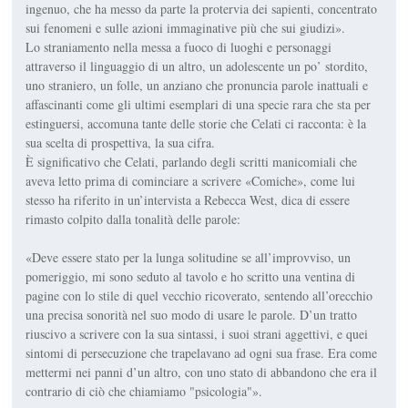
ingenuo, che ha messo da parte la protervia dei sapienti, concentrato
sui fenomeni e sulle azioni immaginative più che sui giudizi».
Lo straniamento nella messa a fuoco di luoghi e personaggi
attraverso il linguaggio di un altro, un adolescente un po’ stordito,
uno straniero, un folle, un anziano che pronuncia parole inattuali e
affascinanti come gli ultimi esemplari di una specie rara che sta per
estinguersi, accomuna tante delle storie che Celati ci racconta: è la
sua scelta di prospettiva, la sua cifra.
È significativo che Celati, parlando degli scritti manicomiali che
aveva letto prima di cominciare a scrivere «Comiche», come lui
stesso ha riferito in un’intervista a Rebecca West, dica di essere
rimasto colpito dalla tonalità delle parole:
«Deve essere stato per la lunga solitudine se all’improvviso, un
pomeriggio, mi sono seduto al tavolo e ho scritto una ventina di
pagine con lo stile di quel vecchio ricoverato, sentendo all’orecchio
una precisa sonorità nel suo modo di usare le parole. D’un tratto
riuscivo a scrivere con la sua sintassi, i suoi strani aggettivi, e quei
sintomi di persecuzione che trapelavano ad ogni sua frase. Era come
mettermi nei panni d’un altro, con uno stato di abbandono che era il
contrario di ciò che chiamiamo "psicologia"».