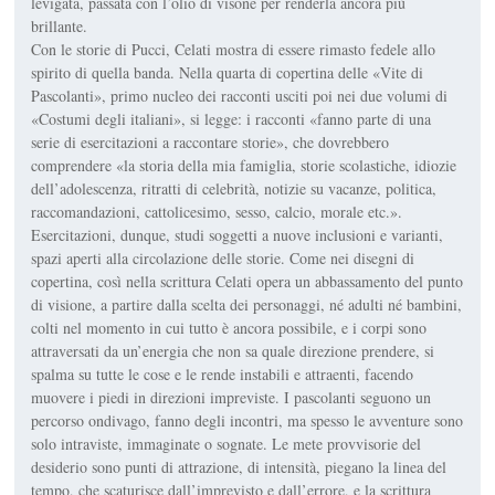
levigata, passata con l’olio di visone per renderla ancora più
brillante.
Con le storie di Pucci, Celati mostra di essere rimasto fedele allo
spirito di quella banda. Nella quarta di copertina delle «Vite di
Pascolanti», primo nucleo dei racconti usciti poi nei due volumi di
«Costumi degli italiani», si legge: i racconti «fanno parte di una
serie di esercitazioni a raccontare storie», che dovrebbero
comprendere «la storia della mia famiglia, storie scolastiche, idiozie
dell’adolescenza, ritratti di celebrità, notizie su vacanze, politica,
raccomandazioni, cattolicesimo, sesso, calcio, morale etc.».
Esercitazioni, dunque, studi soggetti a nuove inclusioni e varianti,
spazi aperti alla circolazione delle storie. Come nei disegni di
copertina, così nella scrittura Celati opera un abbassamento del punto
di visione, a partire dalla scelta dei personaggi, né adulti né bambini,
colti nel momento in cui tutto è ancora possibile, e i corpi sono
attraversati da un’energia che non sa quale direzione prendere, si
spalma su tutte le cose e le rende instabili e attraenti, facendo
muovere i piedi in direzioni impreviste. I pascolanti seguono un
percorso ondivago, fanno degli incontri, ma spesso le avventure sono
solo intraviste, immaginate o sognate. Le mete provvisorie del
desiderio sono punti di attrazione, di intensità, piegano la linea del
tempo, che scaturisce dall’imprevisto e dall’errore, e la scrittura