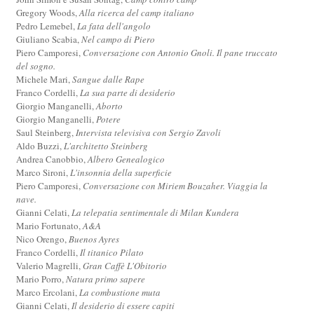
Gregory Woods,
Alla ricerca del camp italiano
Pedro Lemebel,
La fata dell'angolo
Giuliano Scabia,
Nel campo di Piero
Piero Camporesi,
Conversazione con Antonio Gnoli. Il pane truccato
del sogno.
Michele Mari,
Sangue dalle Rape
Franco Cordelli,
La sua parte di desiderio
Giorgio Manganelli,
Aborto
Giorgio Manganelli,
Potere
Saul Steinberg,
Intervista televisiva con Sergio Zavoli
Aldo Buzzi,
L'architetto Steinberg
Andrea Canobbio,
Albero Genealogico
Marco Sironi,
L'insonnia della superficie
Piero Camporesi,
Conversazione con Miriem Bouzaher. Viaggia la
nave.
Gianni Celati,
La telepatia sentimentale di Milan Kundera
Mario Fortunato,
A&A
Nico Orengo,
Buenos Ayres
Franco Cordelli,
Il titanico Pilato
Valerio Magrelli,
Gran Caffè L'Obitorio
Mario Porro,
Natura primo sapere
Marco Ercolani,
La combustione muta
Gianni Celati,
Il desiderio di essere capiti