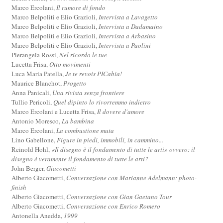
Marco Ercolani,
Il rumore di fondo
Marco Belpoliti e Elio Grazioli,
Intervista a Lavagetto
Marco Belpoliti e Elio Grazioli,
Intervista a Dadamaino
Marco Belpoliti e Elio Grazioli,
Intervista a Arbasino
Marco Belpoliti e Elio Grazioli,
Intervista a Paolini
Pierangela Rossi,
Nel ricordo le tue
Lucetta Frisa,
Otto movimenti
Luca Maria Patella,
Je te revois PICabia!
Maurice Blanchot,
Progetto
Anna Panicali,
Una rivista senza frontiere
Tullio Pericoli,
Quel dipinto lo rivorremmo indietro
Marco Ercolani e Lucetta Frisa,
Il dovere d'amore
Antonio Moresco,
La bambina
Marco Ercolani,
La combustione muta
Lino Gabellone,
Figure in piedi, immobili, in cammino...
Reinold Hohl,
«Il disegno è il fondamento di tutte le arti» ovvero: il
disegno è veramente il fondamento di tutte le arti?
John Berger,
Giacometti
Alberto Giacometti,
Conversazione con Marianne Adelmann: photo-
finish
Alberto Giacometti,
Conversazione con Gian Gaetano Tour
Alberto Giacometti,
Conversazione con Enrico Romero
Antonella Anedda,
1999