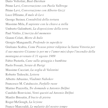
Dario Voltolini,
Baal-Darshan
Primo Levi,
Conversazione con Paola Valbrega
Primo Levi,
Conversazione con Alberto Gozzi
Luce D'Eramo,
Il male di Levi
George Steiner,
Contabilità della tortura
Massimo Mila,
Il sapiente con la chiave a stella
Umberto Galimberti,
La disposizione della terra
Paul Virilio,
L'inerzia del momento
Gianni Celati,
Morte di Italo
Giorgio Manganelli,
Profondo in superficie
Giuliano Scabia,
Come Picasso pittor ridipinse la Santa Vittoria per
il suo maestro Cézanne (e per me e l'amor mio) dopo l'incendio della
montagna avvenuto il 31 agosto 1989
Fabio Pusterla,
Cane sulla spiaggia e bambina
Paolo Fossati,
Serate di Parigi
Massimo Cacciari,
La soglia di Valentini
Roberto Tedeschi,
Lettera
Alberto Arbasino,
Vladimir Nabokov
Francesco M. Cataluccio,
Farfalle russe
Marino Piazzolla,
Tre domande a Antonio Delfini
Candido Bonvicini,
Venti quesiti ad Antonio Delfini
Manlio Brusatin,
Il bacio di pietra
Roger McGough,
La lezione
Franco Marcoaldi,
Le malattie del nostro tempo