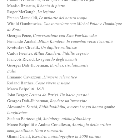
Manlio Brusatin,
Il bacio di pietra
Roger McGough,
La lezione
Franco Marcoaldi,
Le malattie del nostro tempo
Witold Gombrowicz,
Conversazione con Michel Polac e Dominique
de Roux
Georges Perec,
Conversazione con Ewa Pawlikowska
Fernando Arrabal,
Milan Kundera. In cammino verso l'eternità
Kvetoslav Chvatìk,
Un duplice malinteso
Carlos Fuentes,
Milan Kundera: l'idillio segreto
Francois Ricard,
Lo sguardo degli amanti
Georges Didi-Huberman,
Barthes, risolutamente
Italia
Ermanno Cavazzoni,
L'impero telematico
Roland Barthes,
Come vivere insieme
Marco Belpoliti,
J&B
John Berger,
Lettera da Parigi. Un bacio per noi
Georges Didi-Huberman,
Rendere un’immagine
Alessandra Sarchi,
Bidibibodibibu, ovvero i sogni hanno gambe
lunghissime
Stefano Bartezzaghi,
Steinberg, talkboy/thinkboy
Marco Belpoliti e Andrea Cortellessa,
Antologia della critica
manganelliana. Nota e sommario
Gianni Celati,
Esercizio autobiografico in 2000 battute