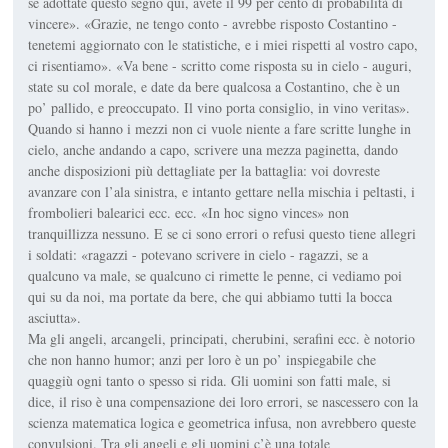
se adottate questo segno qui, avete il 99 per cento di probabilità di
vincere». «Grazie, ne tengo conto - avrebbe risposto Costantino -
tenetemi aggiornato con le statistiche, e i miei rispetti al vostro capo,
ci risentiamo». «Va bene - scritto come risposta su in cielo - auguri,
state su col morale, e date da bere qualcosa a Costantino, che è un
po’ pallido, e preoccupato. Il vino porta consiglio, in vino veritas».
Quando si hanno i mezzi non ci vuole niente a fare scritte lunghe in
cielo, anche andando a capo, scrivere una mezza paginetta, dando
anche disposizioni più dettagliate per la battaglia: voi dovreste
avanzare con l’ala sinistra, e intanto gettare nella mischia i peltasti, i
frombolieri balearici ecc. ecc. «In hoc signo vinces» non
tranquillizza nessuno. E se ci sono errori o refusi questo tiene allegri
i soldati: «ragazzi - potevano scrivere in cielo - ragazzi, se a
qualcuno va male, se qualcuno ci rimette le penne, ci vediamo poi
qui su da noi, ma portate da bere, che qui abbiamo tutti la bocca
asciutta».
Ma gli angeli, arcangeli, principati, cherubini, serafini ecc. è notorio
che non hanno humor; anzi per loro è un po’ inspiegabile che
quaggiù ogni tanto o spesso si rida. Gli uomini son fatti male, si
dice, il riso è una compensazione dei loro errori, se nascessero con la
scienza matematica logica e geometrica infusa, non avrebbero queste
convulsioni. Tra gli angeli e gli uomini c’è una totale