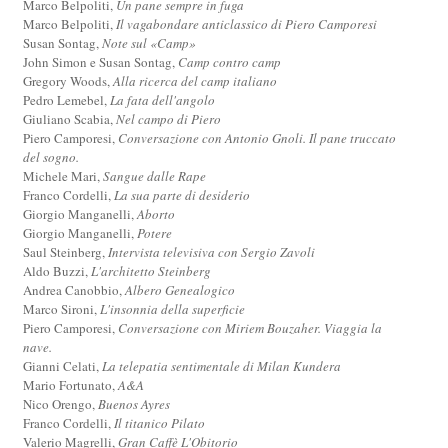
Marco Belpoliti,
Un pane sempre in fuga
Marco Belpoliti,
Il vagabondare anticlassico di Piero Camporesi
Susan Sontag,
Note sul «Camp»
John Simon e Susan Sontag,
Camp contro camp
Gregory Woods,
Alla ricerca del camp italiano
Pedro Lemebel,
La fata dell'angolo
Giuliano Scabia,
Nel campo di Piero
Piero Camporesi,
Conversazione con Antonio Gnoli. Il pane truccato
del sogno.
Michele Mari,
Sangue dalle Rape
Franco Cordelli,
La sua parte di desiderio
Giorgio Manganelli,
Aborto
Giorgio Manganelli,
Potere
Saul Steinberg,
Intervista televisiva con Sergio Zavoli
Aldo Buzzi,
L'architetto Steinberg
Andrea Canobbio,
Albero Genealogico
Marco Sironi,
L'insonnia della superficie
Piero Camporesi,
Conversazione con Miriem Bouzaher. Viaggia la
nave.
Gianni Celati,
La telepatia sentimentale di Milan Kundera
Mario Fortunato,
A&A
Nico Orengo,
Buenos Ayres
Franco Cordelli,
Il titanico Pilato
Valerio Magrelli,
Gran Caffè L'Obitorio