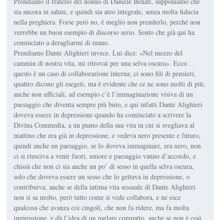
Prendiamo il fratello del nonno di Daniele Benati, supponiamo che
sia ancora in salute, e quindi sia ateo integrale, senza molta fiducia
nella preghiera. Forse però no, è meglio non prenderlo, perché non
verrebbe un buon esempio di discorso serio. Sento che già qui ha
cominciato a deragliarmi di mano.
Prendiamo Dante Alighieri invece. Lui dice: «Nel mezzo del
cammin di nostra vita, mi ritrovai per una selva oscura». Ecco
questo è un caso di collaborazione interna; ci sono fili di pensieri,
quattro dicono gli esegeti, ma è evidente che ce ne sono molti di più,
anche non ufficiali, ad esempio c’è l’immaginazione visiva di un
paesaggio che diventa sempre più buio, e qui infatti Dante Alighieri
doveva essere in depressione quando ha cominciato a scrivere la
Divina Commedia, a un punto della sua vita in cui si svegliava al
mattino che era già in depressione, e vedeva nero presente e futuro,
quindi anche un paesaggio, se lo doveva immaginare, era nero, non
ci si riusciva a venir fuori, umore e paesaggio vanno d’accordo, e
chissà che non ci sia anche un po’ di sesso in quella selva oscura,
solo che doveva essere un sesso che lo gettava in depressione, o
contribuiva, anche se della intima vita sessuale di Dante Alighieri
non si sa molto, però tutto come si vede collabora, e ne esce
qualcosa che avanza coi cingoli, che non fa ridere, ma fa molta
impressione, e dà l’idea di un parlare compatto, anche se non è così,