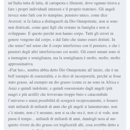
un’Italia tutta di latta, di cartapesta e illusioni, dove ognuno tirava a
fare i propri individuali interessi e il proprio teatrino). Gli angeli
invece sono fatti con lo stampino, pensiero unico, come dice
Averroè; si fa fatica a distinguerli da Dio Onnipotente, non si sono
mai districati, come quei figli che restano in famiglia e non si
sviluppano. E questo perché non hanno corpo. Tutti gli errori in
genere vengono dal corpo, e dal fatto che siamo esseri distinti. In
che senso? nel senso che il corpo interferisce con il pensiero, e che i
pensieri degli altri interferiscono coi nostri. Gli esseri umani sono sì
a immagine e somiglianza, ma la somiglianza è molto, molto, molto
approssimativa.
«Fiat lux», sembra abbia detto Dio Onnipotente all’inizio, che è un
bell’esempio di essenzialità, e io dico di incorporeità, perché se fosse
stato grasso, ad esempio un dio grasso (come ce ne sono in Africa e
Asia) e quindi indolente, e quindi ossessionato dagli angeli (più
magri e più arzilli) che trovavano troppo buio e catacombale
l’universo e senza possibilità di scorgersi reciprocamente, e fossero
stati miliardi di miliardi di anni che gli angeli si lamentavano, non
c’è niente, non c’è nessuno, non si sa che ora è, non ci si vede, non
passa il tempo... miliardi di miliardi di anni, dandogli noia al suo
quieto vivere da dio grasso coi trigliceridi alti, cosa avrebbe detto a