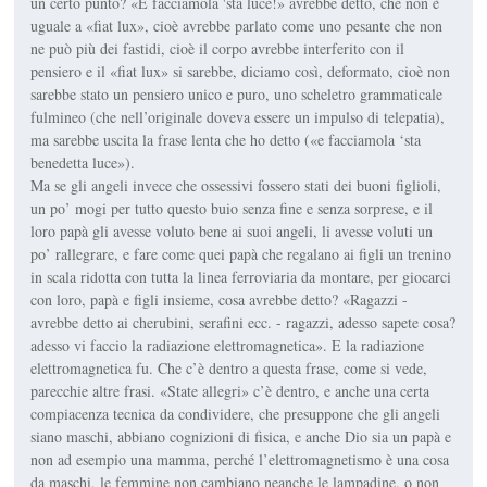
un certo punto? «E facciamola 'sta luce!» avrebbe detto, che non è
uguale a «fiat lux», cioè avrebbe parlato come uno pesante che non
ne può più dei fastidi, cioè il corpo avrebbe interferito con il
pensiero e il «fiat lux» si sarebbe, diciamo così, deformato, cioè non
sarebbe stato un pensiero unico e puro, uno scheletro grammaticale
fulmineo (che nell’originale doveva essere un impulso di telepatia),
ma sarebbe uscita la frase lenta che ho detto («e facciamola ‘sta
benedetta luce»).
Ma se gli angeli invece che ossessivi fossero stati dei buoni figlioli,
un po’ mogi per tutto questo buio senza fine e senza sorprese, e il
loro papà gli avesse voluto bene ai suoi angeli, li avesse voluti un
po’ rallegrare, e fare come quei papà che regalano ai figli un trenino
in scala ridotta con tutta la linea ferroviaria da montare, per giocarci
con loro, papà e figli insieme, cosa avrebbe detto? «Ragazzi -
avrebbe detto ai cherubini, serafini ecc. - ragazzi, adesso sapete cosa?
adesso vi faccio la radiazione elettromagnetica». E la radiazione
elettromagnetica fu. Che c’è dentro a questa frase, come si vede,
parecchie altre frasi. «State allegri» c’è dentro, e anche una certa
compiacenza tecnica da condividere, che presuppone che gli angeli
siano maschi, abbiano cognizioni di fisica, e anche Dio sia un papà e
non ad esempio una mamma, perché l’elettromagnetismo è una cosa
da maschi, le femmine non cambiano neanche le lampadine, o non