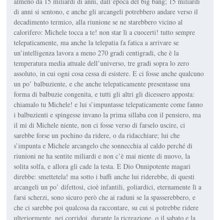
almeno da 15 miliardi di anni, dall’epoca del big bang; 15 miliardi
di anni si sentono, e anche gli arcangeli potrebbero andare verso il
decadimento termico, alla riunione se ne starebbero vicino al
calorifero: Michele tocca a te! non star lì a cuocerti! tutto sempre
telepaticamente, ma anche la telepatia fa fatica a arrivare se
un’intelligenza lavora a meno 270 gradi centigradi, che è la
temperatura media attuale dell’universo, tre gradi sopra lo zero
assoluto, in cui ogni cosa cessa di esistere. E ci fosse anche qualcuno
un po’ balbuziente, e che anche telepaticamente presentasse una
forma di balbuzie congenita, e tutti gli altri gli dicessero apposta:
chiamalo tu Michele! e lui s’impuntasse telepaticamente come fanno
i balbuzienti e spingesse invano la prima sillaba con il pensiero, ma
il mi di Michele niente, non ci fosse verso di farselo uscire, ci
sarebbe forse un pochino da ridere, o da ridacchiare; lui che
s’impunta e Michele arcangelo che sonnecchia al caldo perché di
riunioni ne ha sentite miliardi e non c’è mai niente di nuovo, la
solita solfa, e allora gli cade la testa. E Dio Onnipotente magari
direbbe: smettetela! ma sotto i baffi anche lui riderebbe, di questi
arcangeli un po’ difettosi, cioè infantili, goliardici, eternamente lì a
farsi scherzi, sono sicuro però che ai raduni se la spasserebbero, e
che ci sarebbe poi qualcosa da raccontare, su cui si potrebbe ridere
ulteriormente, nei corridoi, durante la ricreazione, o il sabato e la