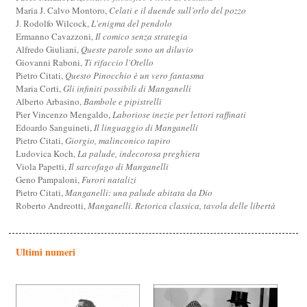
Maria J. Calvo Montoro,
Celati e il duende sull’orlo del pozzo
J. Rodolfo Wilcock,
L'enigma del pendolo
Ermanno Cavazzoni,
Il comico senza strategia
Alfredo Giuliani,
Queste parole sono un diluvio
Giovanni Raboni,
Ti rifaccio l'Otello
Pietro Citati,
Questo Pinocchio è un vero fantasma
Maria Corti,
Gli infiniti possibili di Manganelli
Alberto Arbasino,
Bambole e pipistrelli
Pier Vincenzo Mengaldo,
Laboriose inezie per lettori raffinati
Edoardo Sanguineti,
Il linguaggio di Manganelli
Pietro Citati,
Giorgio, malinconico tapiro
Ludovica Koch,
La palude, indecorosa preghiera
Viola Papetti,
Il sarcofago di Manganelli
Geno Pampaloni,
Furori natalizi
Pietro Citati,
Manganelli: una palude abitata da Dio
Roberto Andreotti,
Manganelli. Retorica classica, tavola delle libertà
Ultimi numeri