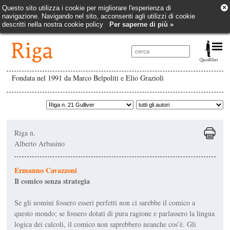
×
Questo sito utilizza i cookie per migliorare l'esperienza di
navigazione. Navigando nel sito, acconsenti agli utilizzi di cookie
descritti nella nostra cookie policy
Per saperne di più »
Fondata nel 1991 da Marco Belpoliti e Elio Grazioli
Riga n.
Alberto Arbasino
Ermanno Cavazzoni
Il comico senza strategia
Se gli uomini fossero esseri perfetti non ci sarebbe il comico a
questo mondo; se fossero dotati di pura ragione e parlassero la lingua
logica dei calcoli, il comico non saprebbero neanche cos’è. Gli