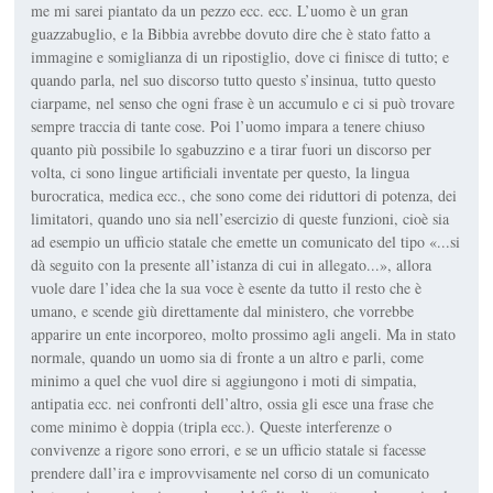
me mi sarei piantato da un pezzo ecc. ecc. L’uomo è un gran
guazzabuglio, e la Bibbia avrebbe dovuto dire che è stato fatto a
immagine e somiglianza di un ripostiglio, dove ci finisce di tutto; e
quando parla, nel suo discorso tutto questo s’insinua, tutto questo
ciarpame, nel senso che ogni frase è un accumulo e ci si può trovare
sempre traccia di tante cose. Poi l’uomo impara a tenere chiuso
quanto più possibile lo sgabuzzino e a tirar fuori un discorso per
volta, ci sono lingue artificiali inventate per questo, la lingua
burocratica, medica ecc., che sono come dei riduttori di potenza, dei
limitatori, quando uno sia nell’esercizio di queste funzioni, cioè sia
ad esempio un ufficio statale che emette un comunicato del tipo «...si
dà seguito con la presente all’istanza di cui in allegato...», allora
vuole dare l’idea che la sua voce è esente da tutto il resto che è
umano, e scende giù direttamente dal ministero, che vorrebbe
apparire un ente incorporeo, molto prossimo agli angeli. Ma in stato
normale, quando un uomo sia di fronte a un altro e parli, come
minimo a quel che vuol dire si aggiungono i moti di simpatia,
antipatia ecc. nei confronti dell’altro, ossia gli esce una frase che
come minimo è doppia (tripla ecc.). Queste interferenze o
convivenze a rigore sono errori, e se un ufficio statale si facesse
prendere dall’ira e improvvisamente nel corso di un comunicato