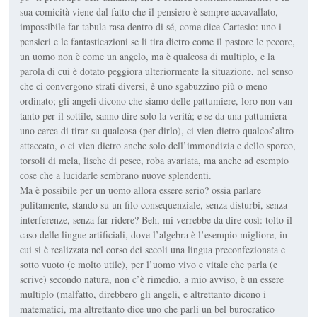
sua comicità viene dal fatto che il pensiero è sempre accavallato,
impossibile far tabula rasa dentro di sé, come dice Cartesio: uno i
pensieri e le fantasticazioni se li tira dietro come il pastore le pecore,
un uomo non è come un angelo, ma è qualcosa di multiplo, e la
parola di cui è dotato peggiora ulteriormente la situazione, nel senso
che ci convergono strati diversi, è uno sgabuzzino più o meno
ordinato; gli angeli dicono che siamo delle pattumiere, loro non van
tanto per il sottile, sanno dire solo la verità; e se da una pattumiera
uno cerca di tirar su qualcosa (per dirlo), ci vien dietro qualcos’altro
attaccato, o ci vien dietro anche solo dell’immondizia e dello sporco,
torsoli di mela, lische di pesce, roba avariata, ma anche ad esempio
cose che a lucidarle sembrano nuove splendenti.
Ma è possibile per un uomo allora essere serio? ossia parlare
pulitamente, stando su un filo consequenziale, senza disturbi, senza
interferenze, senza far ridere? Beh, mi verrebbe da dire così: tolto il
caso delle lingue artificiali, dove l’algebra è l’esempio migliore, in
cui si è realizzata nel corso dei secoli una lingua preconfezionata e
sotto vuoto (e molto utile), per l’uomo vivo e vitale che parla (e
scrive) secondo natura, non c’è rimedio, a mio avviso, è un essere
multiplo (malfatto, direbbero gli angeli, e altrettanto dicono i
matematici, ma altrettanto dice uno che parli un bel burocratico