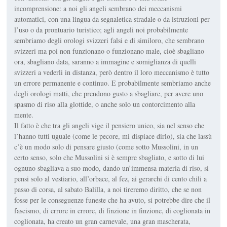
incomprensione: a noi gli angeli sembrano dei meccanismi
automatici, con una lingua da segnaletica stradale o da istruzioni per
l’uso o da prontuario turistico; agli angeli noi probabilmente
sembriamo degli orologi svizzeri falsi e di similoro, che sembrano
svizzeri ma poi non funzionano o funzionano male, cioè sbagliano
ora, sbagliano data, saranno a immagine e somiglianza di quelli
svizzeri a vederli in distanza, però dentro il loro meccanismo è tutto
un errore permanente e continuo. E probabilmente sembriamo anche
degli orologi matti, che prendono gusto a sbagliare, per avere uno
spasmo di riso alla glottide, o anche solo un contorcimento alla
mente.
Il fatto è che tra gli angeli vige il pensiero unico, sia nel senso che
l’hanno tutti uguale (come le pecore, mi dispiace dirlo), sia che lassù
c’è un modo solo di pensare giusto (come sotto Mussolini, in un
certo senso, solo che Mussolini si è sempre sbagliato, e sotto di lui
ognuno sbagliava a suo modo, dando un’immensa materia di riso, si
pensi solo al vestiario, all’orbace, al fez, ai gerarchi di cento chili a
passo di corsa, al sabato Balilla, a noi tireremo diritto, che se non
fosse per le conseguenze funeste che ha avuto, si potrebbe dire che il
fascismo, di errore in errore, di finzione in finzione, di coglionata in
coglionata, ha creato un gran carnevale, una gran mascherata,