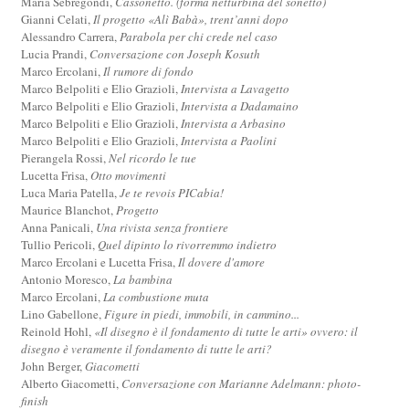
Maria Sebregondi,
Cassonetto. (forma netturbina del sonetto)
Gianni Celati,
Il progetto «Alì Babà», trent’anni dopo
Alessandro Carrera,
Parabola per chi crede nel caso
Lucia Prandi,
Conversazione con Joseph Kosuth
Marco Ercolani,
Il rumore di fondo
Marco Belpoliti e Elio Grazioli,
Intervista a Lavagetto
Marco Belpoliti e Elio Grazioli,
Intervista a Dadamaino
Marco Belpoliti e Elio Grazioli,
Intervista a Arbasino
Marco Belpoliti e Elio Grazioli,
Intervista a Paolini
Pierangela Rossi,
Nel ricordo le tue
Lucetta Frisa,
Otto movimenti
Luca Maria Patella,
Je te revois PICabia!
Maurice Blanchot,
Progetto
Anna Panicali,
Una rivista senza frontiere
Tullio Pericoli,
Quel dipinto lo rivorremmo indietro
Marco Ercolani e Lucetta Frisa,
Il dovere d'amore
Antonio Moresco,
La bambina
Marco Ercolani,
La combustione muta
Lino Gabellone,
Figure in piedi, immobili, in cammino...
Reinold Hohl,
«Il disegno è il fondamento di tutte le arti» ovvero: il
disegno è veramente il fondamento di tutte le arti?
John Berger,
Giacometti
Alberto Giacometti,
Conversazione con Marianne Adelmann: photo-
finish