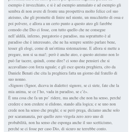
esempio è invecchiato, e si è ad esempio ammalato e ad esempio gli
sembra di non avere di fronte una prospettiva molto felice col suo
ateismo, che gli promette di finire nel niente, un mucchietto di ossa e
poi polvere, e allora a un certo punto a questo ateo gli farebbe
comodo che Dio ci fosse, con tutto quello che ne consegue
nell’aldilà, inferno, purgatorio e paradiso, ma soprattutto è al
paradiso che è interessato, che ne ha sempre sentito parlare bene,
tesser gli elogi, come di un’ottima sistemazione. E allora si mette a
pregare, non si sa mai!; però è anche ateo, e questo ateismo non lo
può far tacere, quindi, come dire? ci sono due pensieri che si
accavallano con forza uguale; e gli esce questa preghiera, cito da
Daniele Benati che cita la preghiera fatta un giorno dal fratello di
suo nonno.
«Signore (Sgnor, diceva in dialetto) signore, se ci siete, fate che la
mia anima, se ce l’ho, vada in paradiso, se c’è».
È una cosa che fa un po’ ridere, ma anche che non ha senso, perché
credere e non credere si elidono, stando alla logica; e se uno non
crede non ha senso che preghi; e se però prega, diciamo anche solo
per scaramanzia, per quello zero virgola zero zero uno di
probabilità, non ha senso che esponga anche il suo scetticismo,
perché se ci fosse per caso Dio, di sicuro ne terrebbe conto.