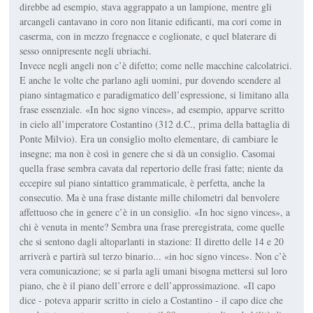
direbbe ad esempio, stava aggrappato a un lampione, mentre gli
arcangeli cantavano in coro non litanie edificanti, ma cori come in
caserma, con in mezzo fregnacce e coglionate, e quel blaterare di
sesso onnipresente negli ubriachi.
Invece negli angeli non c’è difetto; come nelle macchine calcolatrici.
E anche le volte che parlano agli uomini, pur dovendo scendere al
piano sintagmatico e paradigmatico dell’espressione, si limitano alla
frase essenziale. «In hoc signo vinces», ad esempio, apparve scritto
in cielo all’imperatore Costantino (312 d.C., prima della battaglia di
Ponte Milvio). Era un consiglio molto elementare, di cambiare le
insegne; ma non è così in genere che si dà un consiglio. Casomai
quella frase sembra cavata dal repertorio delle frasi fatte; niente da
eccepire sul piano sintattico grammaticale, è perfetta, anche la
consecutio. Ma è una frase distante mille chilometri dal benvolere
affettuoso che in genere c’è in un consiglio. «In hoc signo vinces», a
chi è venuta in mente? Sembra una frase preregistrata, come quelle
che si sentono dagli altoparlanti in stazione: Il diretto delle 14 e 20
arriverà e partirà sul terzo binario... «in hoc signo vinces». Non c’è
vera comunicazione; se si parla agli umani bisogna mettersi sul loro
piano, che è il piano dell’errore e dell’approssimazione. «Il capo
dice - poteva apparir scritto in cielo a Costantino - il capo dice che