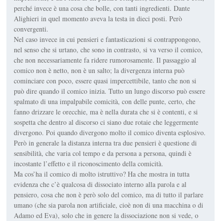
perché invece è una cosa che bolle, con tanti ingredienti. Dante
Alighieri in quel momento aveva la testa in dieci posti. Però
convergenti.
Nel caso invece in cui pensieri e fantasticazioni si contrappongono,
nel senso che si urtano, che sono in contrasto, si va verso il comico,
che non necessariamente fa ridere rumorosamente. Il passaggio al
comico non è netto, non è un salto; la divergenza interna può
cominciare con poco, essere quasi impercettibile, tanto che non si
può dire quando il comico inizia. Tutto un lungo discorso può essere
spalmato di una impalpabile comicità, con delle punte, certo, che
fanno drizzare le orecchie, ma è nella durata che si è contenti, e si
sospetta che dentro al discorso ci siano due rotaie che leggermente
divergono. Poi quando divergono molto il comico diventa esplosivo.
Però in generale la distanza interna tra due pensieri è questione di
sensibilità, che varia col tempo e da persona a persona, quindi è
incostante l’effetto e il riconoscimento della comicità.
Ma cos’ha il comico di molto istruttivo? Ha che mostra in tutta
evidenza che c’è qualcosa di dissociato interno alla parola e al
pensiero, cosa che non è però solo del comico, ma di tutto il parlare
umano (che sia parola non artificiale, cioè non di una macchina o di
Adamo ed Eva), solo che in genere la dissociazione non si vede, o