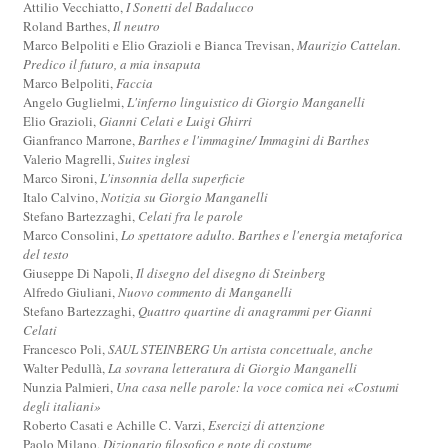
Attilio Vecchiatto,
I Sonetti del Badalucco
Roland Barthes,
Il neutro
Marco Belpoliti e Elio Grazioli e Bianca Trevisan,
Maurizio Cattelan.
Predico il futuro, a mia insaputa
Marco Belpoliti,
Faccia
Angelo Guglielmi,
L'inferno linguistico di Giorgio Manganelli
Elio Grazioli,
Gianni Celati e Luigi Ghirri
Gianfranco Marrone,
Barthes e l'immagine/ Immagini di Barthes
Valerio Magrelli,
Suites inglesi
Marco Sironi,
L'insonnia della superficie
Italo Calvino,
Notizia su Giorgio Manganelli
Stefano Bartezzaghi,
Celati fra le parole
Marco Consolini,
Lo spettatore adulto. Barthes e l'energia metaforica
del testo
Giuseppe Di Napoli,
Il disegno del disegno di Steinberg
Alfredo Giuliani,
Nuovo commento di Manganelli
Stefano Bartezzaghi,
Quattro quartine di anagrammi per Gianni
Celati
Francesco Poli,
SAUL STEINBERG Un artista concettuale, anche
Walter Pedullà,
La sovrana letteratura di Giorgio Manganelli
Nunzia Palmieri,
Una casa nelle parole: la voce comica nei «Costumi
degli italiani»
Roberto Casati e Achille C. Varzi,
Esercizi di attenzione
Paolo Milano,
Dizionario filosofico e note di costume