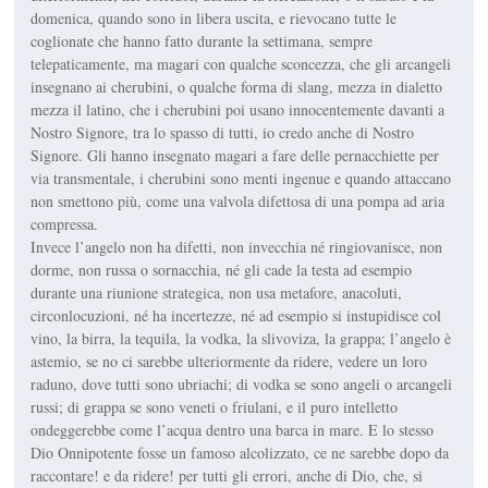
domenica, quando sono in libera uscita, e rievocano tutte le
coglionate che hanno fatto durante la settimana, sempre
telepaticamente, ma magari con qualche sconcezza, che gli arcangeli
insegnano ai cherubini, o qualche forma di slang, mezza in dialetto
mezza il latino, che i cherubini poi usano innocentemente davanti a
Nostro Signore, tra lo spasso di tutti, io credo anche di Nostro
Signore. Gli hanno insegnato magari a fare delle pernacchiette per
via transmentale, i cherubini sono menti ingenue e quando attaccano
non smettono più, come una valvola difettosa di una pompa ad aria
compressa.
Invece l’angelo non ha difetti, non invecchia né ringiovanisce, non
dorme, non russa o sornacchia, né gli cade la testa ad esempio
durante una riunione strategica, non usa metafore, anacoluti,
circonlocuzioni, né ha incertezze, né ad esempio si instupidisce col
vino, la birra, la tequila, la vodka, la slivoviza, la grappa; l’angelo è
astemio, se no ci sarebbe ulteriormente da ridere, vedere un loro
raduno, dove tutti sono ubriachi; di vodka se sono angeli o arcangeli
russi; di grappa se sono veneti o friulani, e il puro intelletto
ondeggerebbe come l’acqua dentro una barca in mare. E lo stesso
Dio Onnipotente fosse un famoso alcolizzato, ce ne sarebbe dopo da
raccontare! e da ridere! per tutti gli errori, anche di Dio, che, si