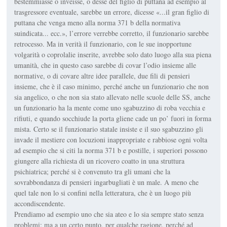
bestemmiasse o inveisse, o desse del figlio di puttana ad esempio al
trasgressore eventuale, sarebbe un errore, dicesse «...il gran figlio di
puttana che venga meno alla norma 371 b della normativa
suindicata... ecc.», l’errore verrebbe corretto, il funzionario sarebbe
retrocesso. Ma in verità il funzionario, con le sue inopportune
volgarità o coprolalie inserite, avrebbe solo dato luogo alla sua piena
umanità, che in questo caso sarebbe di covar l’odio insieme alle
normative, o di covare altre idee parallele, due fili di pensieri
insieme, che è il caso minimo, perché anche un funzionario che non
sia angelico, o che non sia stato allevato nelle scuole delle SS, anche
un funzionario ha la mente come uno sgabuzzino di roba vecchia e
rifiuti, e quando socchiude la porta gliene cade un po’ fuori in forma
mista. Certo se il funzionario statale insiste e il suo sgabuzzino gli
invade il mestiere con locuzioni inappropriate e rabbiose ogni volta
ad esempio che si citi la norma 371 b e postille, i superiori possono
giungere alla richiesta di un ricovero coatto in una struttura
psichiatrica; perché si è convenuto tra gli umani che la
sovrabbondanza di pensieri ingarbugliati è un male. A meno che
quel tale non lo si confini nella letteratura, che è un luogo più
accondiscendente.
Prendiamo ad esempio uno che sia ateo e lo sia sempre stato senza
problemi; ma a un certo punto, per qualche ragione, perché ad