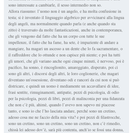
sono interessate a cambiarle, il sesso intermedio non so.
Allora riassumo: l’uomo non è un angelo, e ha molta confusione in
testa; si è inventato il linguaggio algebrico per avvicinarsi alla lingua
degli angeli, ma normalmente quando parla (e anche quando sta
zitto) è traversato da molte fantasticazioni, anche in contemporanea,
che gli vengono dal fatto che ha un corpo con tutte le sue
impellenze, il fatto che ha fame, ha sete, è impaziente di andare a
mangiare, ha magari un ascesso a un dente che lo fa sacramentare, o
il raffreddore che lo ottunde e non capisce più niente; e poi ha tutti
gli umori, che gli variano anche ogni cinque minuti, è nervoso, poi è
pacifico, ha sonno, è rincoglionito, amareggiato, disperato, poi ci
sono gli altri, i discorsi degli altri, le loro coglionerie, che magari
diventano un’ossessione, diventano odi e rancori da cui non si può
districare, e quindi un uomo è mediamente un accavallarsi di idee,
frasi sentite, rimuginamenti, antipatie, pezzi di psicologia, di odio
per la psicologia, pezzi di libri, pezzi di malinconia per una fidanzata
che non c’è più, ahimè, quando l’avevo non sapevo mi piacesse
tanto, e sono io che l’ho lasciata andare, perché sono un cretino,
adesso cosa me ne faccio della mia vita? e poi pezzi di filastrocche,
sono un cretino, sono un cretino, sono un cretino, non c’è rimedio,
chissà lei adesso dov’è, sarà più contenta, anch’io se fossi una donna,