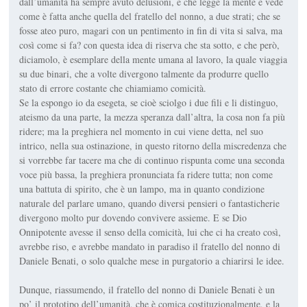
dall’umanità ha sempre avuto delusioni, e che legge la mente e vede
come è fatta anche quella del fratello del nonno, a due strati; che se
fosse ateo puro, magari con un pentimento in fin di vita si salva, ma
così come si fa? con questa idea di riserva che sta sotto, e che però,
diciamolo, è esemplare della mente umana al lavoro, la quale viaggia
su due binari, che a volte divergono talmente da produrre quello
stato di errore costante che chiamiamo comicità.
Se la espongo io da esegeta, se cioè sciolgo i due fili e li distinguo,
ateismo da una parte, la mezza speranza dall’altra, la cosa non fa più
ridere; ma la preghiera nel momento in cui viene detta, nel suo
intrico, nella sua ostinazione, in questo ritorno della miscredenza che
si vorrebbe far tacere ma che di continuo rispunta come una seconda
voce più bassa, la preghiera pronunciata fa ridere tutta; non come
una battuta di spirito, che è un lampo, ma in quanto condizione
naturale del parlare umano, quando diversi pensieri o fantasticherie
divergono molto pur dovendo convivere assieme. E se Dio
Onnipotente avesse il senso della comicità, lui che ci ha creato così,
avrebbe riso, e avrebbe mandato in paradiso il fratello del nonno di
Daniele Benati, o solo qualche mese in purgatorio a chiarirsi le idee.
Dunque, riassumendo, il fratello del nonno di Daniele Benati è un
po’ il prototipo dell’umanità, che è comica costituzionalmente, e la