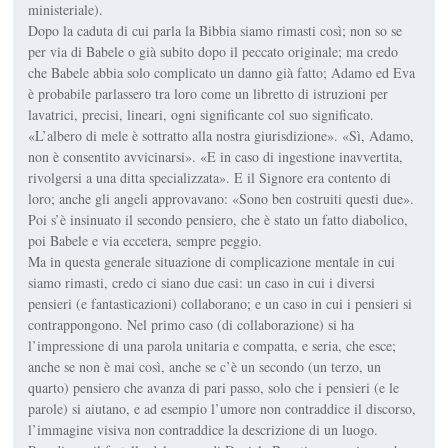
ministeriale).
Dopo la caduta di cui parla la Bibbia siamo rimasti così; non so se
per via di Babele o già subito dopo il peccato originale; ma credo
che Babele abbia solo complicato un danno già fatto; Adamo ed Eva
è probabile parlassero tra loro come un libretto di istruzioni per
lavatrici, precisi, lineari, ogni significante col suo significato.
«L’albero di mele è sottratto alla nostra giurisdizione». «Sì, Adamo,
non è consentito avvicinarsi». «E in caso di ingestione inavvertita,
rivolgersi a una ditta specializzata». E il Signore era contento di
loro; anche gli angeli approvavano: «Sono ben costruiti questi due».
Poi s’è insinuato il secondo pensiero, che è stato un fatto diabolico,
poi Babele e via eccetera, sempre peggio.
Ma in questa generale situazione di complicazione mentale in cui
siamo rimasti, credo ci siano due casi: un caso in cui i diversi
pensieri (e fantasticazioni) collaborano; e un caso in cui i pensieri si
contrappongono. Nel primo caso (di collaborazione) si ha
l’impressione di una parola unitaria e compatta, e seria, che esce;
anche se non è mai così, anche se c’è un secondo (un terzo, un
quarto) pensiero che avanza di pari passo, solo che i pensieri (e le
parole) si aiutano, e ad esempio l’umore non contraddice il discorso,
l’immagine visiva non contraddice la descrizione di un luogo.