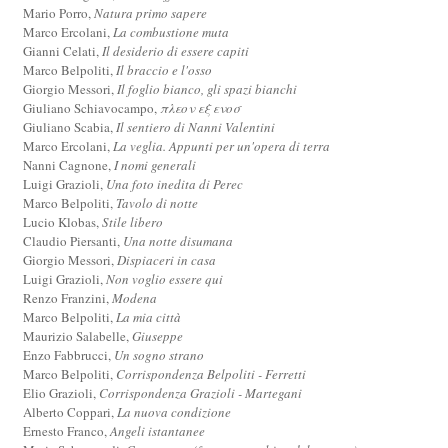
Mario Porro,
Natura primo sapere
Marco Ercolani,
La combustione muta
Gianni Celati,
Il desiderio di essere capiti
Marco Belpoliti,
Il braccio e l'osso
Giorgio Messori,
Il foglio bianco, gli spazi bianchi
Giuliano Schiavocampo,
πλεον εξ ενοσ
Giuliano Scabia,
Il sentiero di Nanni Valentini
Marco Ercolani,
La veglia. Appunti per un'opera di terra
Nanni Cagnone,
I nomi generali
Luigi Grazioli,
Una foto inedita di Perec
Marco Belpoliti,
Tavolo di notte
Lucio Klobas,
Stile libero
Claudio Piersanti,
Una notte disumana
Giorgio Messori,
Dispiaceri in casa
Luigi Grazioli,
Non voglio essere qui
Renzo Franzini,
Modena
Marco Belpoliti,
La mia città
Maurizio Salabelle,
Giuseppe
Enzo Fabbrucci,
Un sogno strano
Marco Belpoliti,
Corrispondenza Belpoliti - Ferretti
Elio Grazioli,
Corrispondenza Grazioli - Martegani
Alberto Coppari,
La nuova condizione
Ernesto Franco,
Angeli istantanee