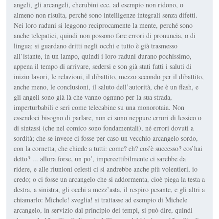
angeli, gli arcangeli, cherubini ecc. ad esempio non ridono, o
almeno non risulta, perché sono intelligenze integrali senza difetti.
Nei loro raduni si leggono reciprocamente la mente, perché sono
anche telepatici, quindi non possono fare errori di pronuncia, o di
lingua; si guardano dritti negli occhi e tutto è già trasmesso
all’istante, in un lampo, quindi i loro raduni durano pochissimo,
appena il tempo di arrivare, sedersi e son già stati fatti i saluti di
inizio lavori, le relazioni, il dibattito, mezzo secondo per il dibattito,
anche meno, le conclusioni, il saluto dell’autorità, che è un flash, e
gli angeli sono già là che vanno ognuno per la sua strada,
imperturbabili e seri come telecabine su una monorotaia. Non
essendoci bisogno di parlare, non ci sono neppure errori di lessico o
di sintassi (che nel comico sono fondamentali), né errori dovuti a
sordità; che se invece ci fosse per caso un vecchio arcangelo sordo,
con la cornetta, che chiede a tutti: come? eh? cos’è successo? cos’hai
detto? ... allora forse, un po’, impercettibilmente ci sarebbe da
ridere, e alle riunioni celesti ci si andrebbe anche più volentieri, io
credo; o ci fosse un arcangelo che si addormenta, cioè piega la testa a
destra, a sinistra, gli occhi a mezz’asta, il respiro pesante, e gli altri a
chiamarlo: Michele! sveglia! si trattasse ad esempio di Michele
arcangelo, in servizio dal principio dei tempi, si può dire, quindi