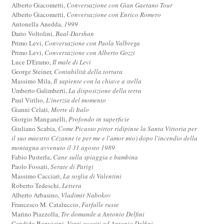
Alberto Giacometti,
Conversazione con Gian Gaetano Tour
Alberto Giacometti,
Conversazione con Enrico Romero
Antonella Anedda,
1999
Dario Voltolini,
Baal-Darshan
Primo Levi,
Conversazione con Paola Valbrega
Primo Levi,
Conversazione con Alberto Gozzi
Luce D'Eramo,
Il male di Levi
George Steiner,
Contabilità della tortura
Massimo Mila,
Il sapiente con la chiave a stella
Umberto Galimberti,
La disposizione della terra
Paul Virilio,
L'inerzia del momento
Gianni Celati,
Morte di Italo
Giorgio Manganelli,
Profondo in superficie
Giuliano Scabia,
Come Picasso pittor ridipinse la Santa Vittoria per
il suo maestro Cézanne (e per me e l'amor mio) dopo l'incendio della
montagna avvenuto il 31 agosto 1989
Fabio Pusterla,
Cane sulla spiaggia e bambina
Paolo Fossati,
Serate di Parigi
Massimo Cacciari,
La soglia di Valentini
Roberto Tedeschi,
Lettera
Alberto Arbasino,
Vladimir Nabokov
Francesco M. Cataluccio,
Farfalle russe
Marino Piazzolla,
Tre domande a Antonio Delfini
Candido Bonvicini,
Venti quesiti ad Antonio Delfini