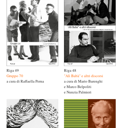
Riga 49
Riga 48
Gruppo 70
"Alì Babà" e altri discorsi
a cura di Raffaella Perna
a cura di Mario Barenghi
e Marco Belpoliti
e Nunzia Palmieri