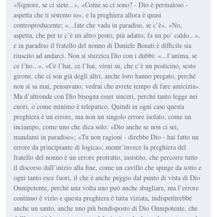
«Signore, se ci siete...», «Come se ci sono? - Dio è permaloso -
aspetta che ti sistemo io», e la preghiera allora è quasi
controproducente; «...fate che vada in paradiso, se c’è». «No,
aspetta, che per te c’è un altro posto, più adatto, fa un po’ caldo...»,
e in paradiso il fratello del nonno di Daniele Benati è difficile sia
riuscito ad andarci. Non si stuzzica Dio con i dubbi: «...l’anima, se
ce l’ho...», «Ce l’hai, ce l’hai, vieni su, che c’è un posticino, sesto
girone, che ci son già degli altri, anche loro hanno pregato, perché
non si sa mai, pensavano; vedrai che avrete tempo di fare amicizia».
Ma d’altronde con Dio bisogna esser sinceri, perché tanto legge nei
cuori, o come minimo è telepatico. Quindi in ogni caso questa
preghiera è un errore, ma non un singolo errore isolato, come un
inciampo, come uno che dica solo: «Dio anche se non ci sei,
mandami in paradiso»; «Tu non ragioni - direbbe Dio - hai fatto un
errore da principiante di logica»; mentr’invece la preghiera del
fratello del nonno è un errore protratto, insistito, che percorre tutto
il discorso dall’inizio alla fine, come un cavillo che spinge da sotto e
ogni tanto esce fuori, il che è anche peggio dal punto di vista di Dio
Onnipotente, perché una volta uno può anche sbagliare, ma l’errore
continuo è vizio e questa preghiera è tutta viziata, indispettirebbe
anche un santo, anche uno più bendisposto di Dio Onnipotente, che