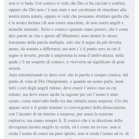
non ci si bada. Col comico si vede che Dio ci ha cacciati e confusi,
oppure che Dio non c’è mai stato e noi cerchiamo di rimediare alla
nostra mista natura, oppure si vede che possiamo sfruttare quella che
è la nostra fortuna (di non essere macchine, di non essere angeli e
neanche animali). Serio e comico (quando siano poetici, che è come
dire parole in vita e aperte all’illimitato) sono dentro lo stesso
fenomeno della parola multipla, solo che il segno da più diventa
meno, da somma a differenza; ma non c’è il punto zero in cui il
segno si inverte, perché è ampissima la zona d’ambivalenza, nella
quale c’è un sospetto di comico, o viceversa un significato di gran
serietà.
Anzi estremizzando io direi così: che la parola è sempre comica, dal
punto di vista di Dio Onnipotente, e quando un uomo parla, lassù
tutti i cori degli angeli ridono, deve essere l’unico caso in cui
ridono, ma deve essere anche la ragione per cui l’uomo è stato
creato, come intervallo buffo tra due infinità senza sorprese. Ciò che
appare serio è il grado minimo (o convergente) della dissociazione,
con l’incanto di un interno a sorpresa, pur senza la reazione
esplosiva; ma siamo sempre lì. Il comico che è in direzione della
divergenza mostra meglio la verità, ed è come un avviso: non si
creda l’uomo di essere un puro spirito, non si creda l’uomo ad es. di