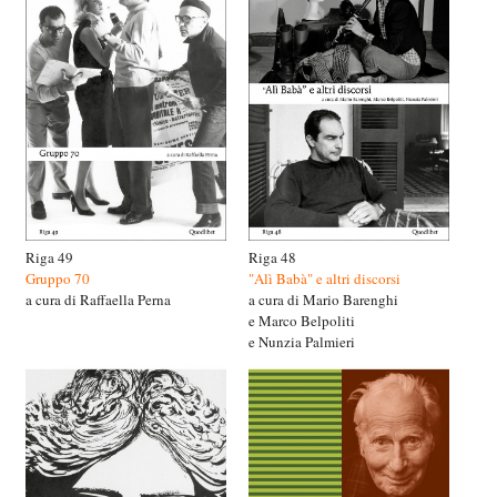
Riga 49
Riga 48
Gruppo 70
"Alì Babà" e altri discorsi
a cura di Raffaella Perna
a cura di Mario Barenghi
e Marco Belpoliti
e Nunzia Palmieri