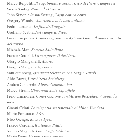
Marco Belpoliti,
Il vagabondare anticlassico di Piero Camporesi
Susan Sontag,
Note sul «Camp»
John Simon e Susan Sontag,
Camp contro camp
Gregory Woods,
Alla ricerca del camp italiano
Pedro Lemebel,
La fata dell'angolo
Giuliano Scabia,
Nel campo di Piero
Piero Camporesi,
Conversazione con Antonio Gnoli. Il pane truccato
del sogno.
Michele Mari,
Sangue dalle Rape
Franco Cordelli,
La sua parte di desiderio
Giorgio Manganelli,
Aborto
Giorgio Manganelli,
Potere
Saul Steinberg,
Intervista televisiva con Sergio Zavoli
Aldo Buzzi,
L'architetto Steinberg
Andrea Canobbio,
Albero Genealogico
Marco Sironi,
L'insonnia della superficie
Piero Camporesi,
Conversazione con Miriem Bouzaher. Viaggia la
nave.
Gianni Celati,
La telepatia sentimentale di Milan Kundera
Mario Fortunato,
A&A
Nico Orengo,
Buenos Ayres
Franco Cordelli,
Il titanico Pilato
Valerio Magrelli,
Gran Caffè L'Obitorio
Mario Porro,
Natura primo sapere