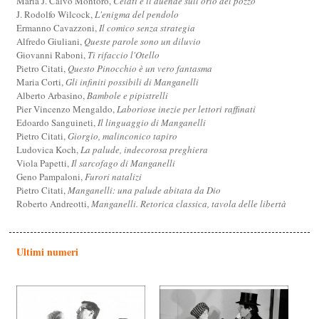
Maria J. Calvo Montoro,
Celati e il duende sull’orlo del pozzo
J. Rodolfo Wilcock,
L'enigma del pendolo
Ermanno Cavazzoni,
Il comico senza strategia
Alfredo Giuliani,
Queste parole sono un diluvio
Giovanni Raboni,
Ti rifaccio l'Otello
Pietro Citati,
Questo Pinocchio è un vero fantasma
Maria Corti,
Gli infiniti possibili di Manganelli
Alberto Arbasino,
Bambole e pipistrelli
Pier Vincenzo Mengaldo,
Laboriose inezie per lettori raffinati
Edoardo Sanguineti,
Il linguaggio di Manganelli
Pietro Citati,
Giorgio, malinconico tapiro
Ludovica Koch,
La palude, indecorosa preghiera
Viola Papetti,
Il sarcofago di Manganelli
Geno Pampaloni,
Furori natalizi
Pietro Citati,
Manganelli: una palude abitata da Dio
Roberto Andreotti,
Manganelli. Retorica classica, tavola delle libertà
Ultimi numeri