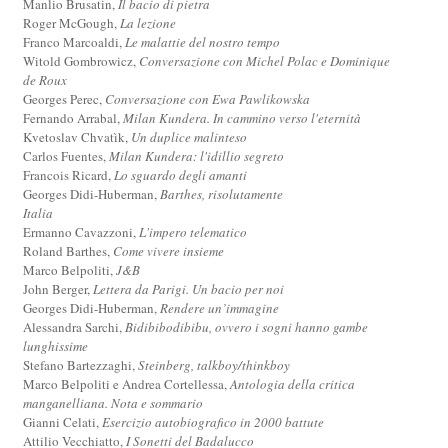
Manlio Brusatin,
Il bacio di pietra
Roger McGough,
La lezione
Franco Marcoaldi,
Le malattie del nostro tempo
Witold Gombrowicz,
Conversazione con Michel Polac e Dominique
de Roux
Georges Perec,
Conversazione con Ewa Pawlikowska
Fernando Arrabal,
Milan Kundera. In cammino verso l'eternità
Kvetoslav Chvatìk,
Un duplice malinteso
Carlos Fuentes,
Milan Kundera: l'idillio segreto
Francois Ricard,
Lo sguardo degli amanti
Georges Didi-Huberman,
Barthes, risolutamente
Italia
Ermanno Cavazzoni,
L'impero telematico
Roland Barthes,
Come vivere insieme
Marco Belpoliti,
J&B
John Berger,
Lettera da Parigi. Un bacio per noi
Georges Didi-Huberman,
Rendere un’immagine
Alessandra Sarchi,
Bidibibodibibu, ovvero i sogni hanno gambe
lunghissime
Stefano Bartezzaghi,
Steinberg, talkboy/thinkboy
Marco Belpoliti e Andrea Cortellessa,
Antologia della critica
manganelliana. Nota e sommario
Gianni Celati,
Esercizio autobiografico in 2000 battute
Attilio Vecchiatto,
I Sonetti del Badalucco