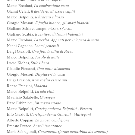
Marco Ercolani,
La combustione muta
Gianni Celati,
Il desiderio di essere capiti
Marco Belpoliti,
Il braccio e l'osso
Giorgio Messori,
Il foglio bianco, gli spazi bianchi
Giuliano Schiavocampo,
πλεον εξ ενοσ
Giuliano Scabia,
Il sentiero di Nanni Valentini
Marco Ercolani,
La veglia. Appunti per un'opera di terra
Nanni Cagnone,
I nomi generali
Luigi Grazioli,
Una foto inedita di Perec
Marco Belpoliti,
Tavolo di notte
Lucio Klobas,
Stile libero
Claudio Piersanti,
Una notte disumana
Giorgio Messori,
Dispiaceri in casa
Luigi Grazioli,
Non voglio essere qui
Renzo Franzini,
Modena
Marco Belpoliti,
La mia città
Maurizio Salabelle,
Giuseppe
Enzo Fabbrucci,
Un sogno strano
Marco Belpoliti,
Corrispondenza Belpoliti - Ferretti
Elio Grazioli,
Corrispondenza Grazioli - Martegani
Alberto Coppari,
La nuova condizione
Ernesto Franco,
Angeli istantanee
Maria Sebregondi,
Cassonetto. (forma netturbina del sonetto)