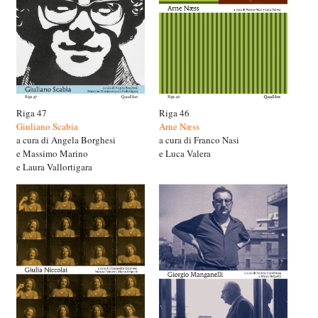
Riga 47
Riga 46
Giuliano Scabia
Arne Næss
a cura di Angela Borghesi
a cura di Franco Nasi
e Massimo Marino
e Luca Valera
e Laura Vallortigara