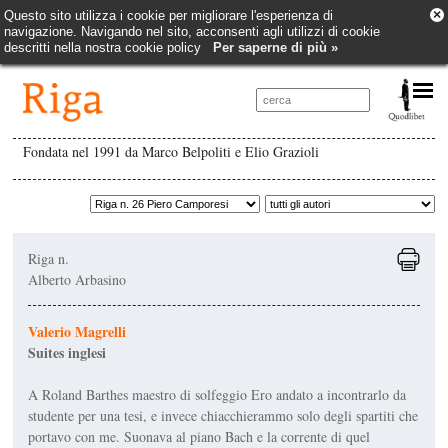
×
Questo sito utilizza i cookie per migliorare l'esperienza di
navigazione. Navigando nel sito, acconsenti agli utilizzi di cookie
descritti nella nostra cookie policy
Per saperne di più »
Fondata nel 1991 da Marco Belpoliti e Elio Grazioli
Riga n.
Alberto Arbasino
Valerio Magrelli
Suites inglesi
A Roland Barthes maestro di solfeggio Ero andato a incontrarlo da
studente per una tesi, e invece chiacchierammo solo degli spartiti che
portavo con me. Suonava al piano Bach e la corrente di quel