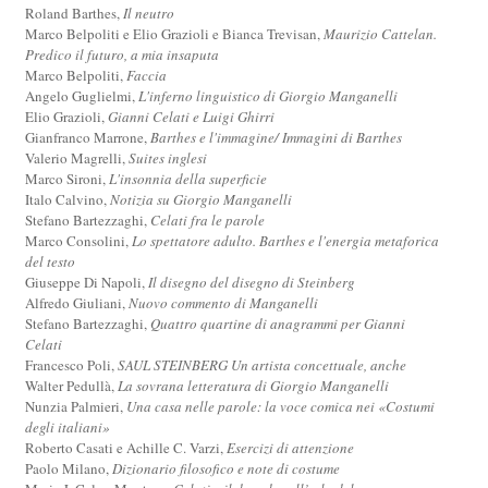
Roland Barthes,
Il neutro
Marco Belpoliti e Elio Grazioli e Bianca Trevisan,
Maurizio Cattelan.
Predico il futuro, a mia insaputa
Marco Belpoliti,
Faccia
Angelo Guglielmi,
L'inferno linguistico di Giorgio Manganelli
Elio Grazioli,
Gianni Celati e Luigi Ghirri
Gianfranco Marrone,
Barthes e l'immagine/ Immagini di Barthes
Valerio Magrelli,
Suites inglesi
Marco Sironi,
L'insonnia della superficie
Italo Calvino,
Notizia su Giorgio Manganelli
Stefano Bartezzaghi,
Celati fra le parole
Marco Consolini,
Lo spettatore adulto. Barthes e l'energia metaforica
del testo
Giuseppe Di Napoli,
Il disegno del disegno di Steinberg
Alfredo Giuliani,
Nuovo commento di Manganelli
Stefano Bartezzaghi,
Quattro quartine di anagrammi per Gianni
Celati
Francesco Poli,
SAUL STEINBERG Un artista concettuale, anche
Walter Pedullà,
La sovrana letteratura di Giorgio Manganelli
Nunzia Palmieri,
Una casa nelle parole: la voce comica nei «Costumi
degli italiani»
Roberto Casati e Achille C. Varzi,
Esercizi di attenzione
Paolo Milano,
Dizionario filosofico e note di costume