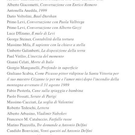
Alberto Giacometti,
Conversazione con Enrico Romero
Antonella Anedda,
1999
Dario Voltolini,
Baal-Darshan
Primo Levi,
Conversazione con Paola Valbrega
Primo Levi,
Conversazione con Alberto Gozzi
Luce D'Eramo,
Il male di Levi
George Steiner,
Contabilità della tortura
Massimo Mila,
Il sapiente con la chiave a stella
Umberto Galimberti,
La disposizione della terra
Paul Virilio,
L'inerzia del momento
Gianni Celati,
Morte di Italo
Giorgio Manganelli,
Profondo in superficie
Giuliano Scabia,
Come Picasso pittor ridipinse la Santa Vittoria per
il suo maestro Cézanne (e per me e l'amor mio) dopo l'incendio della
montagna avvenuto il 31 agosto 1989
Fabio Pusterla,
Cane sulla spiaggia e bambina
Paolo Fossati,
Serate di Parigi
Massimo Cacciari,
La soglia di Valentini
Roberto Tedeschi,
Lettera
Alberto Arbasino,
Vladimir Nabokov
Francesco M. Cataluccio,
Farfalle russe
Marino Piazzolla,
Tre domande a Antonio Delfini
Candido Bonvicini,
Venti quesiti ad Antonio Delfini