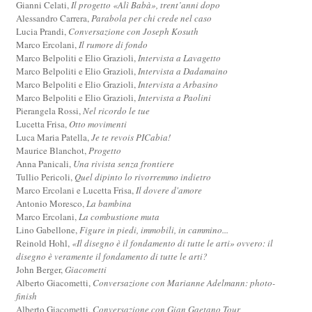
Gianni Celati,
Il progetto «Alì Babà», trent’anni dopo
Alessandro Carrera,
Parabola per chi crede nel caso
Lucia Prandi,
Conversazione con Joseph Kosuth
Marco Ercolani,
Il rumore di fondo
Marco Belpoliti e Elio Grazioli,
Intervista a Lavagetto
Marco Belpoliti e Elio Grazioli,
Intervista a Dadamaino
Marco Belpoliti e Elio Grazioli,
Intervista a Arbasino
Marco Belpoliti e Elio Grazioli,
Intervista a Paolini
Pierangela Rossi,
Nel ricordo le tue
Lucetta Frisa,
Otto movimenti
Luca Maria Patella,
Je te revois PICabia!
Maurice Blanchot,
Progetto
Anna Panicali,
Una rivista senza frontiere
Tullio Pericoli,
Quel dipinto lo rivorremmo indietro
Marco Ercolani e Lucetta Frisa,
Il dovere d'amore
Antonio Moresco,
La bambina
Marco Ercolani,
La combustione muta
Lino Gabellone,
Figure in piedi, immobili, in cammino...
Reinold Hohl,
«Il disegno è il fondamento di tutte le arti» ovvero: il
disegno è veramente il fondamento di tutte le arti?
John Berger,
Giacometti
Alberto Giacometti,
Conversazione con Marianne Adelmann: photo-
finish
Alberto Giacometti,
Conversazione con Gian Gaetano Tour